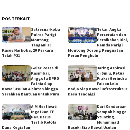
POS TERKAIT
Satresnarkoba
Tekan Angka
Polres Parigi
Perceraian dan
Moutong
Pernikahan Dini,
Tangani 30
Pemda Parigi
Kasus Narkoba, 20 Perkara
Moutong Dorong Penguatan
Telah P21
Peran Penghulu
Gelar Reses di
Jaring Aspirasi
Kasimbar,
di Siniu, Ketua
Anggota DPRD
Fraksi Gerindra
Fathia Siap
Faisan Lelo
Kawal Usulan Alsintan hingga
Badja Siap Kawal Infrastruktur
Serahkan Bantuan untuk Pura
Desa Tandaigi
A.M Hestiwati
Dari Kendaraan
Ingatkan TP-
Sampah hingga
PKK Harus
Stunting,
Tertib Kelola
Muhammad
Dana Kegiatan
Basuki Siap Kawal Usulan