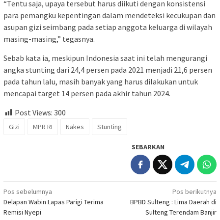
“Tentu saja, upaya tersebut harus diikuti dengan konsistensi
para pemangku kepentingan dalam mendeteksi kecukupan dan
asupan gizi seimbang pada setiap anggota keluarga di wilayah
masing-masing,” tegasnya.
Sebab kata ia, meskipun Indonesia saat ini telah mengurangi
angka stunting dari 24,4 persen pada 2021 menjadi 21,6 persen
pada tahun lalu, masih banyak yang harus dilakukan untuk
mencapai target 14 persen pada akhir tahun 2024.
Post Views:
300
Gizi
MPR RI
Nakes
Stunting
SEBARKAN
Navigasi
Pos sebelumnya
Pos berikutnya
Delapan Wabin Lapas Parigi Terima
BPBD Sulteng : Lima Daerah di
pos
Remisi Nyepi
Sulteng Terendam Banjir