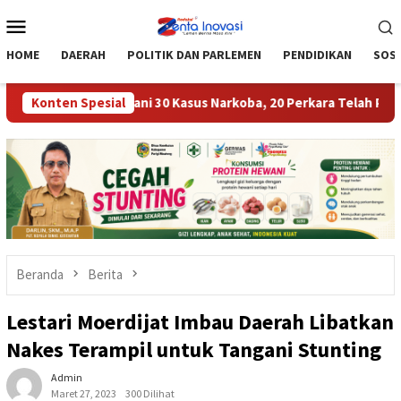
Loncat
Menu
ke
Mobile
konten
HOME
DAERAH
POLITIK DAN PARLEMEN
PENDIDIKAN
SOSI
outong Tangani 30 Kasus Narkoba, 20 Perkara Telah P21
Konten Spesial
T
Beranda
Berita
Lestari Moerdijat Imbau Daerah Libatkan
Nakes Terampil untuk Tangani Stunting
Admin
Maret 27, 2023
300 Dilihat