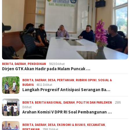
BERITA
,
DAERAH
,
PENDIDIKAN
5923 Dilihat
Dirjen GTK Akan Hadir pada Malam Puncak …
BERITA
,
DAERAH
,
DESA
,
PERTANIAN
,
RUBRIK OPINI
,
SOSIAL &
BUDAYA
4811 Dilihat
Langkah Progresif Antisipasi Serangan Ba…
BERITA
,
BERITA NASIONAL
,
DAERAH
,
POLITIK DAN PARLEMEN
2595
Dilihat
Arahan Komisi V DPR RI Soal Pembangunan …
BERITA
,
DAERAH
,
DESA
,
EKONOMI & BISNIS
,
KECAMATAN
,
PERTANIAN
2591 Dilihat