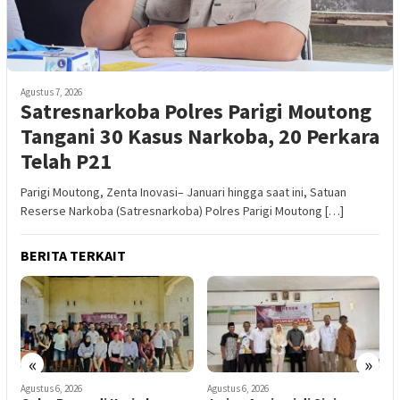
Agustus 7, 2026
Satresnarkoba Polres Parigi Moutong
Tangani 30 Kasus Narkoba, 20 Perkara
Telah P21
Parigi Moutong, Zenta Inovasi– Januari hingga saat ini, Satuan
Reserse Narkoba (Satresnarkoba) Polres Parigi Moutong […]
BERITA TERKAIT
«
»
Agustus 6, 2026
Agustus 6, 2026
A