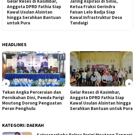
Gelar Reses di Kasimbar,
Jaring Aspirasi di Siniu,
A
da
Anggota DPRD Fathia Siap
Ketua Fraksi Gerindra
P
Kawal Usulan Alsintan
Faisan Lelo Badja Siap
D
u
hingga Serahkan Bantuan
Kawal Infrastruktur Desa
untuk Pura
Tandaigi
HEADLINES
«
»
Tekan Angka Perceraian dan
Gelar Reses di Kasimbar,
Pernikahan Dini, Pemda Parigi
Anggota DPRD Fathia Siap
Moutong Dorong Penguatan
Kawal Usulan Alsintan hingga
Peran Penghulu
Serahkan Bantuan untuk Pura
KATEGORI:
DAERAH
Satresnarkoba Polres Parigi Moutong Tangani