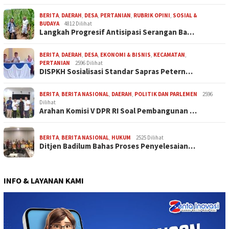
BERITA
,
DAERAH
,
DESA
,
PERTANIAN
,
RUBRIK OPINI
,
SOSIAL &
BUDAYA
4812 Dilihat
Langkah Progresif Antisipasi Serangan Ba…
BERITA
,
DAERAH
,
DESA
,
EKONOMI & BISNIS
,
KECAMATAN
,
PERTANIAN
2596 Dilihat
DISPKH Sosialisasi Standar Sapras Petern…
BERITA
,
BERITA NASIONAL
,
DAERAH
,
POLITIK DAN PARLEMEN
2596
Dilihat
Arahan Komisi V DPR RI Soal Pembangunan …
BERITA
,
BERITA NASIONAL
,
HUKUM
2525 Dilihat
Ditjen Badilum Bahas Proses Penyelesaian…
INFO & LAYANAN KAMI