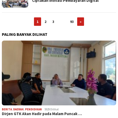
Ciptakan Inovasi Pembayaran Digital
1
2
3
…
93
»
PALING BANYAK DILIHAT
BERITA
,
DAERAH
,
PENDIDIKAN
5929 Dilihat
Dirjen GTK Akan Hadir pada Malam Puncak …