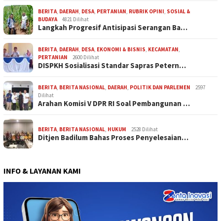
BERITA
,
DAERAH
,
DESA
,
PERTANIAN
,
RUBRIK OPINI
,
SOSIAL &
BUDAYA
4821 Dilihat
Langkah Progresif Antisipasi Serangan Ba…
BERITA
,
DAERAH
,
DESA
,
EKONOMI & BISNIS
,
KECAMATAN
,
PERTANIAN
2600 Dilihat
DISPKH Sosialisasi Standar Sapras Petern…
BERITA
,
BERITA NASIONAL
,
DAERAH
,
POLITIK DAN PARLEMEN
2597
Dilihat
Arahan Komisi V DPR RI Soal Pembangunan …
BERITA
,
BERITA NASIONAL
,
HUKUM
2528 Dilihat
Ditjen Badilum Bahas Proses Penyelesaian…
INFO & LAYANAN KAMI