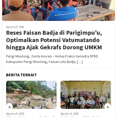
Agustus 9, 2026
Reses Faisan Badja di Parigimpu’u,
Optimalkan Potensi Vatumatando
hingga Ajak Gekrafs Dorong UMKM
Parigi Moutong, Zenta Inovasi – Ketua Fraksi Gerindra DPRD
Kabupaten Parigi Moutong, Faisan Lelo Badja, […]
BERITA TERKAIT
«
»
Agustus 6, 2026
Agustus 6, 2026
A