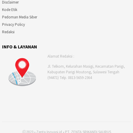
Disclaimer
Kode Etik
Pedoman Media Siber
Privacy Policy
Redaksi
INFO & LAYANAN
Alamat Redaksi :
Jl. Telkom, Kelurahan Masigi, Kecamatan Parigi,
Kabupaten Parigi Moutong, Sulawesi Tengah
(94471) Telp. 0813-5659-2364
Ⓒ2023 • Zenta Inovasi.id • PT. ZENTA SRIKANDI SAURUS