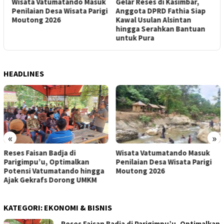
k
Gelar Reses di Kasimbar,
Jaring Aspirasi di Siniu,
D
i
Anggota DPRD Fathia Siap
Ketua Fraksi Gerindra
h
Kawal Usulan Alsintan
Faisan Lelo Badja Siap
M
hingga Serahkan Bantuan
Kawal Infrastruktur Desa
K
untuk Pura
Tandaigi
S
HEADLINES
«
»
Wisata Vatumatando Masuk
Reses di Sidoan, Fadli
Penilaian Desa Wisata Parigi
Kucurkan Dana Pribadi dan
Moutong 2026
Janji Kawal Pokir Warga
KATEGORI:
EKONOMI & BISNIS
Reses Faisan Badja di Parigimpu’u, Optimalkan