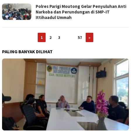
Polres Parigi Moutong Gelar Penyuluhan Anti
Narkoba dan Perundungan di SMP-IT
Ittihaadul Ummah
1
2
3
…
57
»
PALING BANYAK DILIHAT