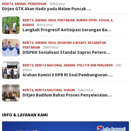
BERITA
,
DAERAH
,
PENDIDIKAN
5929 Dilihat
Dirjen GTK Akan Hadir pada Malam Puncak …
BERITA
,
DAERAH
,
DESA
,
PERTANIAN
,
RUBRIK OPINI
,
SOSIAL &
BUDAYA
4816 Dilihat
Langkah Progresif Antisipasi Serangan Ba…
BERITA
,
DAERAH
,
DESA
,
EKONOMI & BISNIS
,
KECAMATAN
,
PERTANIAN
2599 Dilihat
DISPKH Sosialisasi Standar Sapras Petern…
BERITA
,
BERITA NASIONAL
,
DAERAH
,
POLITIK DAN PARLEMEN
2597
Dilihat
Arahan Komisi V DPR RI Soal Pembangunan …
BERITA
,
BERITA NASIONAL
,
HUKUM
2526 Dilihat
Ditjen Badilum Bahas Proses Penyelesaian…
INFO & LAYANAN KAMI