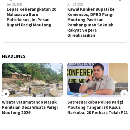
Juli 28, 2026
Juli 23, 2026
J
Lepas Keberangkatan 20
Kawal Kunker Bupati ke
U
Mahasiswa Baru
Kemensos, DPRD Parigi
P
D
Poltekesos, Ini Pesan
Moutong Pastikan
Bupati Parigi Moutong
Pembangunan Sekolah
P
Rakyat Segera
Direalisasikan
HEADLINES
«
»
Wisata Vatumatando Masuk
Satresnarkoba Polres Parigi
Penilaian Desa Wisata Parigi
Moutong Tangani 30 Kasus
Moutong 2026
Narkoba, 20 Perkara Telah P21