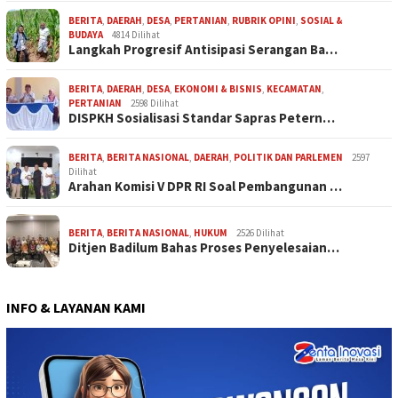
BERITA
,
DAERAH
,
DESA
,
PERTANIAN
,
RUBRIK OPINI
,
SOSIAL &
BUDAYA
4814 Dilihat
Langkah Progresif Antisipasi Serangan Ba…
BERITA
,
DAERAH
,
DESA
,
EKONOMI & BISNIS
,
KECAMATAN
,
PERTANIAN
2598 Dilihat
DISPKH Sosialisasi Standar Sapras Petern…
BERITA
,
BERITA NASIONAL
,
DAERAH
,
POLITIK DAN PARLEMEN
2597
Dilihat
Arahan Komisi V DPR RI Soal Pembangunan …
BERITA
,
BERITA NASIONAL
,
HUKUM
2526 Dilihat
Ditjen Badilum Bahas Proses Penyelesaian…
INFO & LAYANAN KAMI