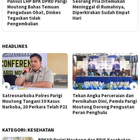
Pansus LHP BPK DPRD Parigi
Seorang Pria Ditemukan
A
Moutong Bahas Temuan
Meninggal di Rumahnya,
P
Pengadaan Obat, Dinkes
Diperkirakan Sudah Empat
M
Tegaskan tidak
Hari
Pengembalian
HEADLINES
«
»
Satresnarkoba Polres Parigi
Tekan Angka Perceraian dan
Moutong Tangani 30 Kasus
Pernikahan Dini, Pemda Parigi
Narkoba, 20 Perkara Telah P21
Moutong Dorong Penguatan
Peran Penghulu
KATEGORI:
KESEHATAN
​BPKAD Parigi Moutong dan BPJS Kesehatan