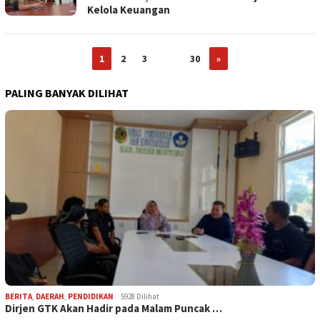
Kelola Keuangan
1
2
3
…
30
»
PALING BANYAK DILIHAT
BERITA
,
DAERAH
,
PENDIDIKAN
5928 Dilihat
Dirjen GTK Akan Hadir pada Malam Puncak …