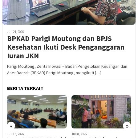
Juli 24, 2026
​BPKAD Parigi Moutong dan BPJS
Kesehatan Ikuti Desk Penganggaran
Iuran JKN
Parigi Moutong, Zenta Inovasi – Badan Pengelolaan Keuangan dan
Aset Daerah (BPKAD) Parigi Moutong, mengikuti […]
BERITA TERKAIT
«
»
Juli 13, 2026
Juli 8, 2026
J