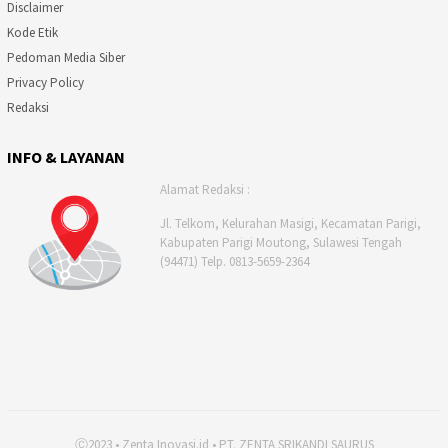
Disclaimer
Kode Etik
Pedoman Media Siber
Privacy Policy
Redaksi
INFO & LAYANAN
Alamat Redaksi :
Jl. Telkom, Kelurahan Masigi, Kecamatan Parigi,
Kabupaten Parigi Moutong, Sulawesi Tengah
(94471) Telp. 0813-5659-2364
Ⓒ2023 • Zenta Inovasi.id • PT. ZENTA SRIKANDI SAURUS