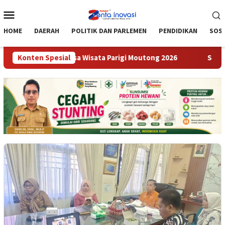
Loncat
Menu
ke
Mobile
konten
HOME
DAERAH
POLITIK DAN PARLEMEN
PENDIDIKAN
SOSI
enilaian Desa Wisata Parigi Moutong 2026
Konten Spesial
Satresnarkoba