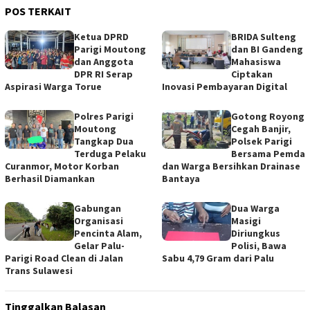
POS TERKAIT
‎Ketua DPRD
BRIDA Sulteng
Parigi Moutong
dan BI Gandeng
dan Anggota
Mahasiswa
DPR RI Serap
Ciptakan
Aspirasi Warga Torue
Inovasi Pembayaran Digital
Polres Parigi
Gotong Royong
Moutong
Cegah Banjir,
Tangkap Dua
Polsek Parigi
Terduga Pelaku
Bersama Pemda
Curanmor, Motor Korban
dan Warga Bersihkan Drainase
Berhasil Diamankan
Bantaya
Gabungan
Dua Warga
Organisasi
Masigi
Pencinta Alam,
Diriungkus
Gelar Palu-
Polisi, Bawa
Parigi Road Clean di Jalan
Sabu 4,79 Gram dari Palu
Trans Sulawesi
Tinggalkan Balasan