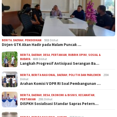
BERITA
,
DAERAH
,
PENDIDIKAN
5918 Dilihat
Dirjen GTK Akan Hadir pada Malam Puncak …
BERITA
,
DAERAH
,
DESA
,
PERTANIAN
,
RUBRIK OPINI
,
SOSIAL &
BUDAYA
4808 Dilihat
Langkah Progresif Antisipasi Serangan Ba…
BERITA
,
BERITA NASIONAL
,
DAERAH
,
POLITIK DAN PARLEMEN
2594
Dilihat
Arahan Komisi V DPR RI Soal Pembangunan …
BERITA
,
DAERAH
,
DESA
,
EKONOMI & BISNIS
,
KECAMATAN
,
PERTANIAN
2591 Dilihat
DISPKH Sosialisasi Standar Sapras Petern…