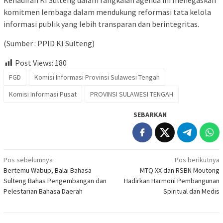
Kehadiran KI Sulteng dalam rangkaian agenda ini menegaskan
komitmen lembaga dalam mendukung reformasi tata kelola
informasi publik yang lebih transparan dan berintegritas.
(Sumber : PPID KI Sulteng)
Post Views:
180
FGD
Komisi Informasi Provinsi Sulawesi Tengah
Komisi Informasi Pusat
PROVINSI SULAWESI TENGAH
SEBARKAN
Navigasi
Pos sebelumnya
Pos berikutnya
Bertemu Wabup, Balai Bahasa
MTQ XX dan RSBN Moutong
pos
Sulteng Bahas Pengembangan dan
Hadirkan Harmoni Pembangunan
Pelestarian Bahasa Daerah
Spiritual dan Medis