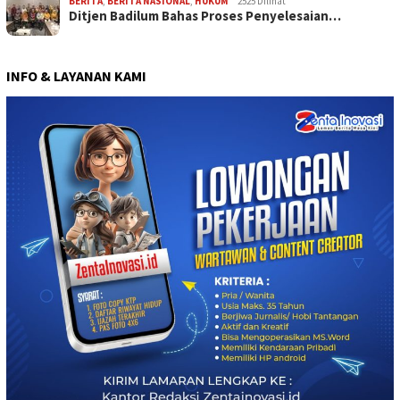
BERITA
,
BERITA NASIONAL
,
HUKUM
2525 Dilihat
Ditjen Badilum Bahas Proses Penyelesaian…
INFO & LAYANAN KAMI