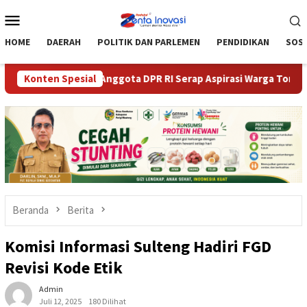
Loncat
Menu
ke
Mobile
konten
HOME
DAERAH
POLITIK DAN PARLEMEN
PENDIDIKAN
SOSI
Moutong dan Anggota DPR RI Serap Aspirasi Warga Torue
Konten Spesial
Beranda
Berita
Komisi Informasi Sulteng Hadiri FGD
Revisi Kode Etik
Admin
Juli 12, 2025
180 Dilihat