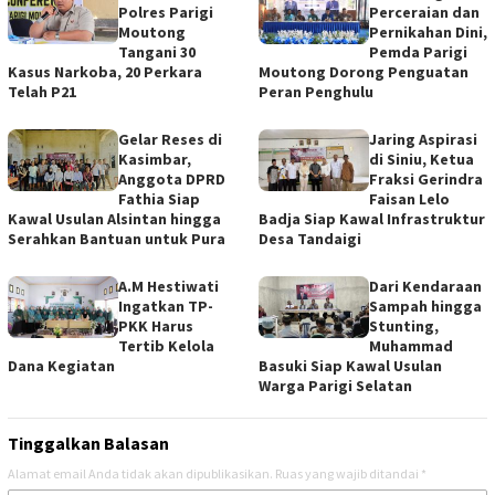
Polres Parigi
Perceraian dan
Moutong
Pernikahan Dini,
Tangani 30
Pemda Parigi
Kasus Narkoba, 20 Perkara
Moutong Dorong Penguatan
Telah P21
Peran Penghulu
Gelar Reses di
Jaring Aspirasi
Kasimbar,
di Siniu, Ketua
Anggota DPRD
Fraksi Gerindra
Fathia Siap
Faisan Lelo
Kawal Usulan Alsintan hingga
Badja Siap Kawal Infrastruktur
Serahkan Bantuan untuk Pura
Desa Tandaigi
A.M Hestiwati
Dari Kendaraan
Ingatkan TP-
Sampah hingga
PKK Harus
Stunting,
Tertib Kelola
Muhammad
Dana Kegiatan
Basuki Siap Kawal Usulan
Warga Parigi Selatan
Tinggalkan Balasan
Alamat email Anda tidak akan dipublikasikan.
Ruas yang wajib ditandai
*