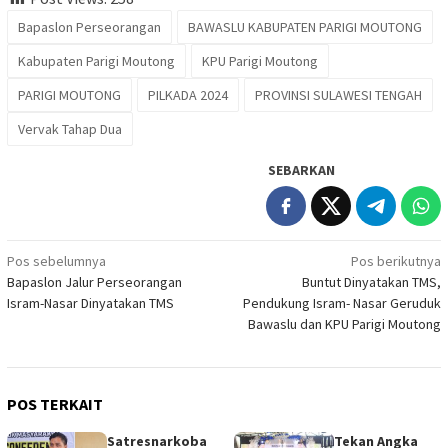
Bapaslon Perseorangan
BAWASLU KABUPATEN PARIGI MOUTONG
Kabupaten Parigi Moutong
KPU Parigi Moutong
PARIGI MOUTONG
PILKADA 2024
PROVINSI SULAWESI TENGAH
Vervak Tahap Dua
SEBARKAN
Navigasi
Pos sebelumnya
Pos berikutnya
Bapaslon Jalur Perseorangan
Buntut Dinyatakan TMS,
pos
Isram-Nasar Dinyatakan TMS
Pendukung Isram- Nasar Geruduk
Bawaslu dan KPU Parigi Moutong
POS TERKAIT
Satresnarkoba
Tekan Angka