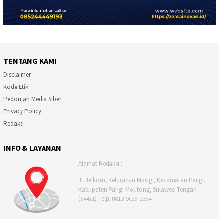
TENTANG KAMI
Disclaimer
Kode Etik
Pedoman Media Siber
Privacy Policy
Redaksi
INFO & LAYANAN
Alamat Redaksi :
Jl. Telkom, Kelurahan Masigi, Kecamatan Parigi,
Kabupaten Parigi Moutong, Sulawesi Tengah
(94471) Telp. 0813-5659-2364