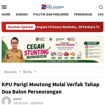
Loncat
Menu
ke
Mobile
konten
HOME
DAERAH
POLITIK DAN PARLEMEN
PENDIDIKAN
SOSI
rigi Moutong Tangani 30 Kasus Narkoba, 20 Perkara Telah P21
Konten Spesial
Beranda
Berita
KPU Parigi Moutong Mulai Verfak Tahap
Dua Balon Perseorangan
Admin
Juli 30, 2024
258 Dilihat