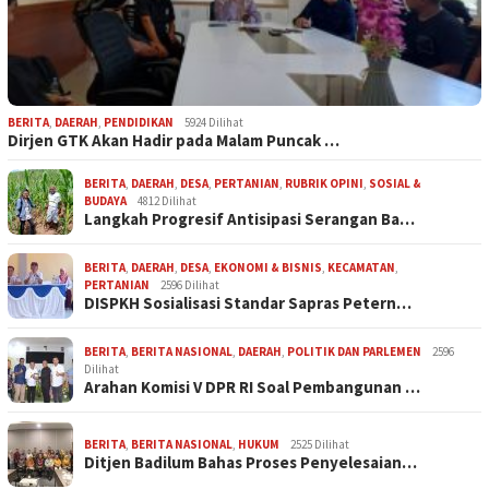
BERITA
,
DAERAH
,
PENDIDIKAN
5924 Dilihat
Dirjen GTK Akan Hadir pada Malam Puncak …
BERITA
,
DAERAH
,
DESA
,
PERTANIAN
,
RUBRIK OPINI
,
SOSIAL &
BUDAYA
4812 Dilihat
Langkah Progresif Antisipasi Serangan Ba…
BERITA
,
DAERAH
,
DESA
,
EKONOMI & BISNIS
,
KECAMATAN
,
PERTANIAN
2596 Dilihat
DISPKH Sosialisasi Standar Sapras Petern…
BERITA
,
BERITA NASIONAL
,
DAERAH
,
POLITIK DAN PARLEMEN
2596
Dilihat
Arahan Komisi V DPR RI Soal Pembangunan …
BERITA
,
BERITA NASIONAL
,
HUKUM
2525 Dilihat
Ditjen Badilum Bahas Proses Penyelesaian…