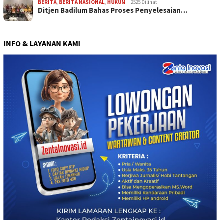
BERITA
,
BERITA NASIONAL
,
HUKUM
2525 Dilihat
Ditjen Badilum Bahas Proses Penyelesaian…
INFO & LAYANAN KAMI