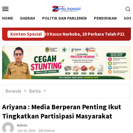
Loncat
Menu
ke
Mobile
konten
HOME
DAERAH
POLITIK DAN PARLEMEN
PENDIDIKAN
SOSI
ong Tangani 30 Kasus Narkoba, 20 Perkara Telah P21
Konten Spesial
Teka
Beranda
Berita
Ariyana : Media Berperan Penting Ikut
Tingkatkan Partisipasi Masyarakat
Admin
Juli 16, 2024
293 Dilihat