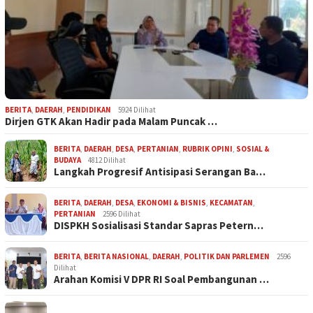
BERITA
,
DAERAH
,
PENDIDIKAN
5924 Dilihat
Dirjen GTK Akan Hadir pada Malam Puncak …
BERITA
,
DAERAH
,
DESA
,
PERTANIAN
,
RUBRIK OPINI
,
SOSIAL &
BUDAYA
4812 Dilihat
Langkah Progresif Antisipasi Serangan Ba…
BERITA
,
DAERAH
,
DESA
,
EKONOMI & BISNIS
,
KECAMATAN
,
PERTANIAN
2596 Dilihat
DISPKH Sosialisasi Standar Sapras Petern…
BERITA
,
BERITA NASIONAL
,
DAERAH
,
POLITIK DAN PARLEMEN
2596
Dilihat
Arahan Komisi V DPR RI Soal Pembangunan …