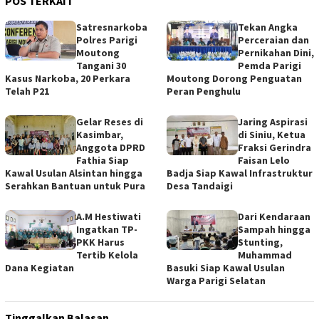
POS TERKAIT
Satresnarkoba
Tekan Angka
Polres Parigi
Perceraian dan
Moutong
Pernikahan Dini,
Tangani 30
Pemda Parigi
Kasus Narkoba, 20 Perkara
Moutong Dorong Penguatan
Telah P21
Peran Penghulu
Gelar Reses di
Jaring Aspirasi
Kasimbar,
di Siniu, Ketua
Anggota DPRD
Fraksi Gerindra
Fathia Siap
Faisan Lelo
Kawal Usulan Alsintan hingga
Badja Siap Kawal Infrastruktur
Serahkan Bantuan untuk Pura
Desa Tandaigi
A.M Hestiwati
Dari Kendaraan
Ingatkan TP-
Sampah hingga
PKK Harus
Stunting,
Tertib Kelola
Muhammad
Dana Kegiatan
Basuki Siap Kawal Usulan
Warga Parigi Selatan
Tinggalkan Balasan