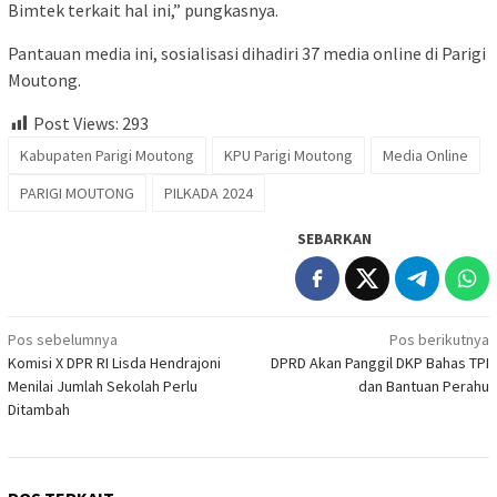
Bimtek terkait hal ini,” pungkasnya.
Pantauan media ini, sosialisasi dihadiri 37 media online di Parigi
Moutong.
Post Views:
293
Kabupaten Parigi Moutong
KPU Parigi Moutong
Media Online
PARIGI MOUTONG
PILKADA 2024
SEBARKAN
Navigasi
Pos sebelumnya
Pos berikutnya
Komisi X DPR RI Lisda Hendrajoni
DPRD Akan Panggil DKP Bahas TPI
pos
Menilai Jumlah Sekolah Perlu
dan Bantuan Perahu
Ditambah