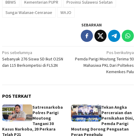
BBWS
Kementerian PUPR
Provinsi Sulawesi Selatan
Sungai Walanae-Cenranae
WAJO
SEBARKAN
Navigasi
Pos sebelumnya
Pos berikutnya
Sebanyak 276 Siswa SD Ikut O2SN
Pemda Parigi Moutong Terima 93
pos
dan 115 Berkompetisi di FLS2N
Mahasiwa PKL Dari Poltekes
Kemenkes Palu
POS TERKAIT
Satresnarkoba
Tekan Angka
Polres Parigi
Perceraian dan
Moutong
Pernikahan Dini,
Tangani 30
Pemda Parigi
Kasus Narkoba, 20 Perkara
Moutong Dorong Penguatan
Telah P21
Peran Penghulu