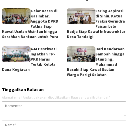
Gelar Reses di
Jaring Aspirasi
Kasimbar,
di Siniu, Ketua
Anggota DPRD
Fraksi Gerindra
Fathia Siap
Faisan Lelo
Kawal Usulan Alsintan hingga
Badja Siap Kawal Infrastruktur
Serahkan Bantuan untuk Pura
Desa Tandaigi
A.M Hestiwati
Dari Kendaraan
Ingatkan TP-
Sampah hingga
PKK Harus
Stunting,
Tertib Kelola
Muhammad
Dana Kegiatan
Basuki Siap Kawal Usulan
Warga Parigi Selatan
Tinggalkan Balasan
Alamat email Anda tidak akan dipublikasikan.
Ruas yang wajib ditandai
*