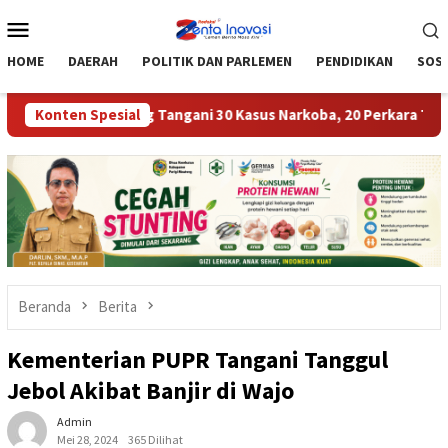
Loncat
Menu
ke
Mobile
konten
HOME
DAERAH
POLITIK DAN PARLEMEN
PENDIDIKAN
SOSI
igi Moutong Tangani 30 Kasus Narkoba, 20 Perkara Telah P21
Konten Spesial
Beranda
Berita
Kementerian PUPR Tangani Tanggul
Jebol Akibat Banjir di Wajo
Admin
Mei 28, 2024
365 Dilihat