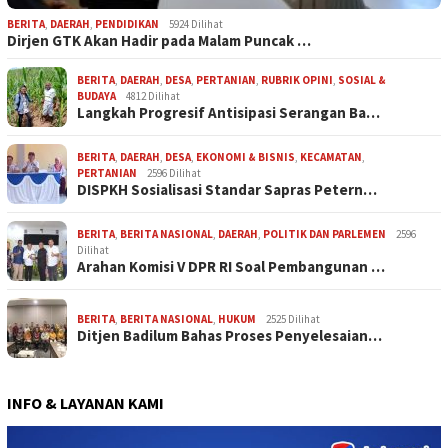
BERITA
,
DAERAH
,
PENDIDIKAN
5924 Dilihat
Dirjen GTK Akan Hadir pada Malam Puncak …
BERITA
,
DAERAH
,
DESA
,
PERTANIAN
,
RUBRIK OPINI
,
SOSIAL &
BUDAYA
4812 Dilihat
Langkah Progresif Antisipasi Serangan Ba…
BERITA
,
DAERAH
,
DESA
,
EKONOMI & BISNIS
,
KECAMATAN
,
PERTANIAN
2596 Dilihat
DISPKH Sosialisasi Standar Sapras Petern…
BERITA
,
BERITA NASIONAL
,
DAERAH
,
POLITIK DAN PARLEMEN
2596
Dilihat
Arahan Komisi V DPR RI Soal Pembangunan …
BERITA
,
BERITA NASIONAL
,
HUKUM
2525 Dilihat
Ditjen Badilum Bahas Proses Penyelesaian…
INFO & LAYANAN KAMI