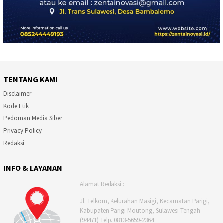
TENTANG KAMI
Disclaimer
Kode Etik
Pedoman Media Siber
Privacy Policy
Redaksi
INFO & LAYANAN
Alamat Redaksi :
Jl. Telkom, Kelurahan Masigi, Kecamatan Parigi,
Kabupaten Parigi Moutong, Sulawesi Tengah
(94471) Telp. 0813-5659-2364