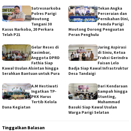
Satresnarkoba
Tekan Angka
Polres Parigi
Perceraian dan
Moutong
Pernikahan Dini,
Tangani 30
Pemda Parigi
Kasus Narkoba, 20 Perkara
Moutong Dorong Penguatan
Telah P21
Peran Penghulu
Gelar Reses di
Jaring Aspirasi
Kasimbar,
di Siniu, Ketua
Anggota DPRD
Fraksi Gerindra
Fathia Siap
Faisan Lelo
Kawal Usulan Alsintan hingga
Badja Siap Kawal Infrastruktur
Serahkan Bantuan untuk Pura
Desa Tandaigi
A.M Hestiwati
Dari Kendaraan
Ingatkan TP-
Sampah hingga
PKK Harus
Stunting,
Tertib Kelola
Muhammad
Dana Kegiatan
Basuki Siap Kawal Usulan
Warga Parigi Selatan
Tinggalkan Balasan