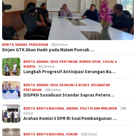
BERITA
,
DAERAH
,
PENDIDIKAN
5924 Dilihat
Dirjen GTK Akan Hadir pada Malam Puncak …
BERITA
,
DAERAH
,
DESA
,
PERTANIAN
,
RUBRIK OPINI
,
SOSIAL &
BUDAYA
4812 Dilihat
Langkah Progresif Antisipasi Serangan Ba…
BERITA
,
DAERAH
,
DESA
,
EKONOMI & BISNIS
,
KECAMATAN
,
PERTANIAN
2596 Dilihat
DISPKH Sosialisasi Standar Sapras Petern…
BERITA
,
BERITA NASIONAL
,
DAERAH
,
POLITIK DAN PARLEMEN
2596
Dilihat
Arahan Komisi V DPR RI Soal Pembangunan …
BERITA
,
BERITA NASIONAL
,
HUKUM
2525 Dilihat