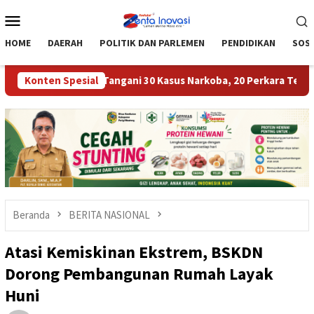
Loncat
Menu
ke
Mobile
konten
HOME
DAERAH
POLITIK DAN PARLEMEN
PENDIDIKAN
SOSI
igi Moutong Tangani 30 Kasus Narkoba, 20 Perkara Telah P21
Konten Spesial
Beranda
BERITA NASIONAL
Atasi Kemiskinan Ekstrem, BSKDN
Dorong Pembangunan Rumah Layak
Huni