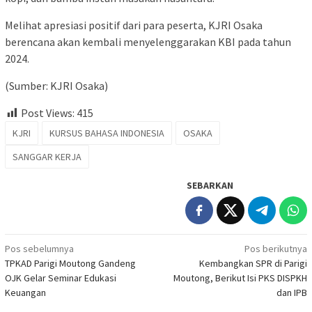
Melihat apresiasi positif dari para peserta, KJRI Osaka
berencana akan kembali menyelenggarakan KBI pada tahun
2024.
(Sumber: KJRI Osaka)
Post Views:
415
KJRI
KURSUS BAHASA INDONESIA
OSAKA
SANGGAR KERJA
SEBARKAN
Navigasi
Pos sebelumnya
Pos berikutnya
TPKAD Parigi Moutong Gandeng
Kembangkan SPR di Parigi
pos
OJK Gelar Seminar Edukasi
Moutong, Berikut Isi PKS DISPKH
Keuangan
dan IPB