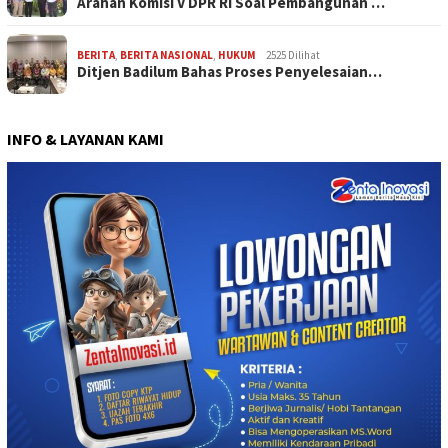
Arahan Komisi V DPR RI Soal Pembangunan …
BERITA
,
BERITA NASIONAL
,
HUKUM
2525 Dilihat
Ditjen Badilum Bahas Proses Penyelesaian…
INFO & LAYANAN KAMI