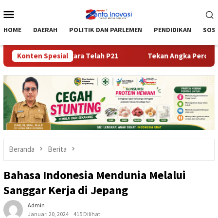
Loncat
Menu
ke
Mobile
konten
HOME
DAERAH
POLITIK DAN PARLEMEN
PENDIDIKAN
SOSI
oba, 20 Perkara Telah P21
Konten Spesial
Tekan Angka Perceraian dan 
Beranda
Berita
Bahasa Indonesia Mendunia Melalui
Sanggar Kerja di Jepang
Admin
Januari 20, 2024
415 Dilihat