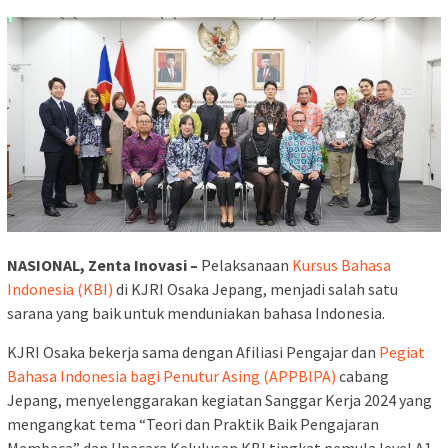
NASIONAL, Zenta Inovasi –
Pelaksanaan
Kursus Bahasa
Indonesia (KBI)
di KJRI Osaka Jepang, menjadi salah satu
sarana yang baik untuk menduniakan bahasa Indonesia.
KJRI Osaka bekerja sama dengan Afiliasi Pengajar dan
Pegiat
Bahasa Indonesia bagi Penutur Asing (APPBIPA)
cabang
Jepang, menyelenggarakan kegiatan Sanggar Kerja 2024 yang
mengangkat tema “Teori dan Praktik Baik Pengajaran
Membaca” dan Upacara Kelulusan KBI tingkat pemula level A1