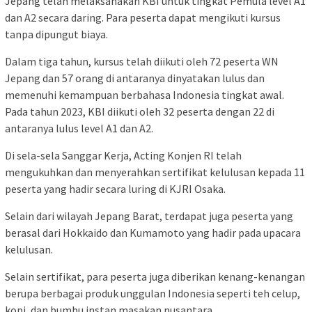
Jepang telah melaksanakan KBI untuk tingkat Pemula level A1
dan A2 secara daring. Para peserta dapat mengikuti kursus
tanpa dipungut biaya.
Dalam tiga tahun, kursus telah diikuti oleh 72 peserta WN
Jepang dan 57 orang di antaranya dinyatakan lulus dan
memenuhi kemampuan berbahasa Indonesia tingkat awal.
Pada tahun 2023, KBI diikuti oleh 32 peserta dengan 22 di
antaranya lulus level A1 dan A2.
Di sela-sela Sanggar Kerja, Acting Konjen RI telah
mengukuhkan dan menyerahkan sertifikat kelulusan kepada 11
peserta yang hadir secara luring di KJRI Osaka.
Selain dari wilayah Jepang Barat, terdapat juga peserta yang
berasal dari Hokkaido dan Kumamoto yang hadir pada upacara
kelulusan.
Selain sertifikat, para peserta juga diberikan kenang-kenangan
berupa berbagai produk unggulan Indonesia seperti teh celup,
kopi, dan bumbu instan masakan nusantara.