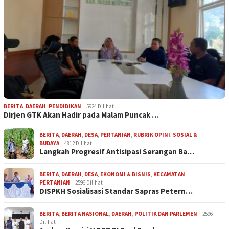
BERITA
,
DAERAH
,
PENDIDIKAN
5924 Dilihat
Dirjen GTK Akan Hadir pada Malam Puncak …
BERITA
,
DAERAH
,
DESA
,
PERTANIAN
,
RUBRIK OPINI
,
SOSIAL &
BUDAYA
4812 Dilihat
Langkah Progresif Antisipasi Serangan Ba…
BERITA
,
DAERAH
,
DESA
,
EKONOMI & BISNIS
,
KECAMATAN
,
PERTANIAN
2596 Dilihat
DISPKH Sosialisasi Standar Sapras Petern…
BERITA
,
BERITA NASIONAL
,
DAERAH
,
POLITIK DAN PARLEMEN
2596
Dilihat