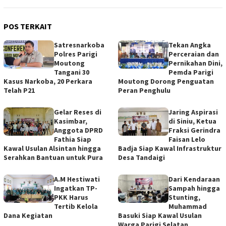
POS TERKAIT
Satresnarkoba
Tekan Angka
Polres Parigi
Perceraian dan
Moutong
Pernikahan Dini,
Tangani 30
Pemda Parigi
Kasus Narkoba, 20 Perkara
Moutong Dorong Penguatan
Telah P21
Peran Penghulu
Gelar Reses di
Jaring Aspirasi
Kasimbar,
di Siniu, Ketua
Anggota DPRD
Fraksi Gerindra
Fathia Siap
Faisan Lelo
Kawal Usulan Alsintan hingga
Badja Siap Kawal Infrastruktur
Serahkan Bantuan untuk Pura
Desa Tandaigi
A.M Hestiwati
Dari Kendaraan
Ingatkan TP-
Sampah hingga
PKK Harus
Stunting,
Tertib Kelola
Muhammad
Dana Kegiatan
Basuki Siap Kawal Usulan
Warga Parigi Selatan