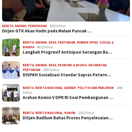
BERITA
,
DAERAH
,
PENDIDIKAN
5925 Dilihat
Dirjen GTK Akan Hadir pada Malam Puncak …
BERITA
,
DAERAH
,
DESA
,
PERTANIAN
,
RUBRIK OPINI
,
SOSIAL &
BUDAYA
4812 Dilihat
Langkah Progresif Antisipasi Serangan Ba…
BERITA
,
DAERAH
,
DESA
,
EKONOMI & BISNIS
,
KECAMATAN
,
PERTANIAN
2597 Dilihat
DISPKH Sosialisasi Standar Sapras Petern…
BERITA
,
BERITA NASIONAL
,
DAERAH
,
POLITIK DAN PARLEMEN
2596
Dilihat
Arahan Komisi V DPR RI Soal Pembangunan …
BERITA
,
BERITA NASIONAL
,
HUKUM
2525 Dilihat
Ditjen Badilum Bahas Proses Penyelesaian…