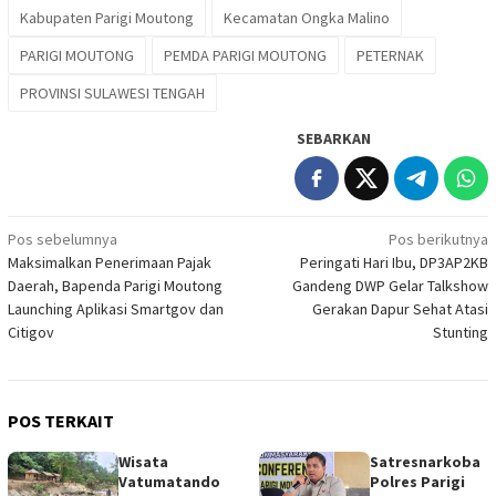
Kabupaten Parigi Moutong
Kecamatan Ongka Malino
PARIGI MOUTONG
PEMDA PARIGI MOUTONG
PETERNAK
PROVINSI SULAWESI TENGAH
SEBARKAN
Navigasi
Pos sebelumnya
Pos berikutnya
Maksimalkan Penerimaan Pajak
Peringati Hari Ibu, DP3AP2KB
pos
Daerah, Bapenda Parigi Moutong
Gandeng DWP Gelar Talkshow
Launching Aplikasi Smartgov dan
Gerakan Dapur Sehat Atasi
Citigov
Stunting
POS TERKAIT
Wisata
Satresnarkoba
Vatumatando
Polres Parigi