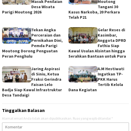
Masuk Penilaian
Moutong
Desa Wisata
Tangani 30
Parigi Moutong 2026
Kasus Narkoba, 20 Perkara
Telah P21
Tekan Angka
Gelar Reses di
Perceraian dan
Kasimbar,
Pernikahan Dini,
Anggota DPRD
Pemda Parigi
Fathia Siap
Moutong Dorong Penguatan
Kawal Usulan Alsintan hingga
Peran Penghulu
Serahkan Bantuan untuk Pura
Jaring Aspirasi
A.M Hestiwati
di Siniu, Ketua
Ingatkan TP-
Fraksi Gerindra
PKK Harus
Faisan Lelo
Tertib Kelola
Badja Siap Kawal Infrastruktur
Dana Kegiatan
Desa Tandaigi
Tinggalkan Balasan
Alamat email Anda tidak akan dipublikasikan.
Ruas yang wajib ditandai
*