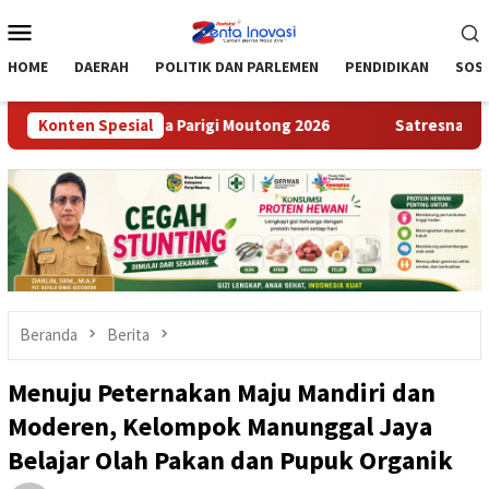
Loncat
Menu
ke
Mobile
konten
HOME
DAERAH
POLITIK DAN PARLEMEN
PENDIDIKAN
SOSI
 Desa Wisata Parigi Moutong 2026
Konten Spesial
Satresnarkoba Polres 
Beranda
Berita
Menuju Peternakan Maju Mandiri dan
Moderen, Kelompok Manunggal Jaya
Belajar Olah Pakan dan Pupuk Organik