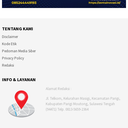
TENTANG KAMI
Disclaimer
Kode Etik
Pedoman Media Siber
Privacy Policy
Redaksi
INFO & LAYANAN
Alamat Redaksi :
Jl. Telkom, Kelurahan Masigi, Kecamatan Parigi,
Kabupaten Parigi Moutong, Sulawesi Tengah
(94471) Telp. 0813-5659-2364