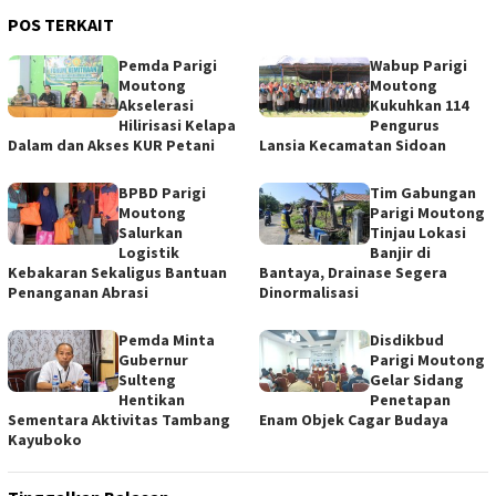
POS TERKAIT
Pemda Parigi
Wabup Parigi
Moutong
Moutong
Akselerasi
Kukuhkan 114
Hilirisasi Kelapa
Pengurus
Dalam dan Akses KUR Petani
Lansia Kecamatan Sidoan
BPBD Parigi
Tim Gabungan
Moutong
Parigi Moutong
Salurkan
Tinjau Lokasi
Logistik
Banjir di
Kebakaran Sekaligus Bantuan
Bantaya, Drainase Segera
Penanganan Abrasi
Dinormalisasi
Pemda Minta
Disdikbud
Gubernur
Parigi Moutong
Sulteng
Gelar Sidang
Hentikan
Penetapan
Sementara Aktivitas Tambang
Enam Objek Cagar Budaya
Kayuboko