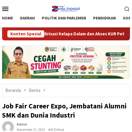
Loncat
Menu
ke
Mobile
konten
HOME
DAERAH
POLITIK DAN PARLEMEN
PENDIDIKAN
SOSI
elerasi Hilirisasi Kelapa Dalam dan Akses KUR Petani
Konten Spesial
Wab
Beranda
Berita
Job Fair Career Expo, Jembatani Alumni
SMK dan Dunia Industri
Admin
November 17, 2023
442 Dilihat