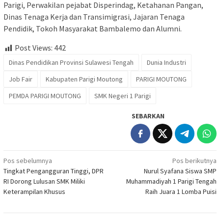
Parigi, Perwakilan pejabat Disperindag, Ketahanan Pangan,
Dinas Tenaga Kerja dan Transimigrasi, Jajaran Tenaga
Pendidik, Tokoh Masyarakat Bambalemo dan Alumni.
Post Views:
442
Dinas Pendidikan Provinsi Sulawesi Tengah
Dunia Industri
Job Fair
Kabupaten Parigi Moutong
PARIGI MOUTONG
PEMDA PARIGI MOUTONG
SMK Negeri 1 Parigi
SEBARKAN
Navigasi
Pos sebelumnya
Pos berikutnya
Tingkat Pengangguran Tinggi, DPR
Nurul Syafana Siswa SMP
pos
RI Dorong Lulusan SMK Miliki
Muhammadiyah 1 Parigi Tengah
Keterampilan Khusus
Raih Juara 1 Lomba Puisi