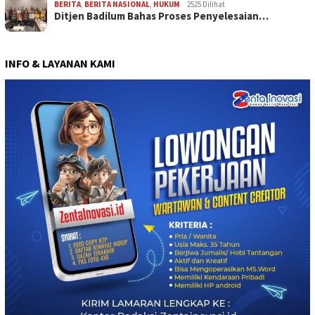
BERITA
,
BERITA NASIONAL
,
HUKUM
2525 Dilihat
Ditjen Badilum Bahas Proses Penyelesaian…
INFO & LAYANAN KAMI