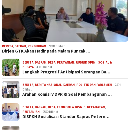
BERITA
,
DAERAH
,
PENDIDIKAN
5918 Dilihat
Dirjen GTK Akan Hadir pada Malam Puncak …
BERITA
,
DAERAH
,
DESA
,
PERTANIAN
,
RUBRIK OPINI
,
SOSIAL &
BUDAYA
4803 Dilihat
Langkah Progresif Antisipasi Serangan Ba…
BERITA
,
BERITA NASIONAL
,
DAERAH
,
POLITIK DAN PARLEMEN
2594
Dilihat
Arahan Komisi V DPR RI Soal Pembangunan …
BERITA
,
DAERAH
,
DESA
,
EKONOMI & BISNIS
,
KECAMATAN
,
PERTANIAN
2590 Dilihat
DISPKH Sosialisasi Standar Sapras Petern…