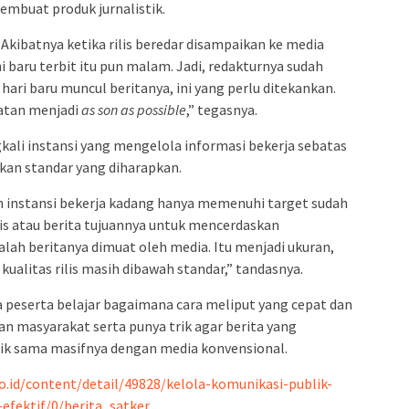
embuat produk jurnalistik.
 Akibatnya ketika rilis beredar disampaikan ke media
ni baru terbit itu pun malam. Jadi, redakturnya sudah
ua hari baru muncul beritanya, ini yang perlu ditekankan.
atan menjadi
as son as possible
,” tegasnya.
gkali instansi yang mengelola informasi bekerja sebatas
kan standar yang diharapkan.
wan instansi bekerja kadang hanya memenuhi target sudah
lis atau berita tujuannya untuk mencerdaskan
lah beritanya dimuat oleh media. Itu menjadi ukuran,
kualitas rilis masih dibawah standar,” tandasnya.
ra peserta belajar bagaimana cara meliput yang cepat dan
dan masyarakat serta punya trik agar berita yang
lik sama masifnya dengan media konvensional.
.id/content/detail/49828/kelola-komunikasi-publik-
efektif/0/berita_satker