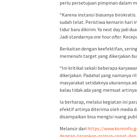
perlu persetujuan pimpinan dalam m
“Karena instansi biasanya birokratis.
sudah telat. Peristiwa kemarin hari i
tidur baru dikirim. Ya next day jadi d
Jadi standarnya
one hour after
. Kecep
Berkaitan dengan keefektifan, serin
memenuhi target yang dikerjakan bu
“Ini kritikal sekali beberapa karya
dikerjakan. Padahal yang namanya ri
masyarakat setidaknya ukurannya ada
kalau tidak ada yang memuat artinya 
Ia berharap, melalui kegiatan ini pa
efektif artinya diterima oleh media 
disampaikan bisa mengisi ruang pub
Melansir dari
https://www.kominfo.go
dengan-terapkan-prinsip-cepat-dan-