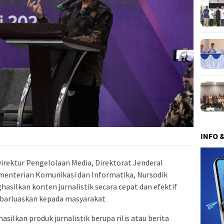
INFO 
irektur Pengelolaan Media, Direktorat Jenderal
menterian Komunikasi dan Informatika, Nursodik
silkan konten jurnalistik secara cepat dan efektif
ebarluaskan kepada masyarakat
ilkan produk jurnalistik berupa rilis atau berita