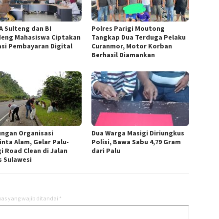
A Sulteng dan BI
Polres Parigi Moutong
eng Mahasiswa Ciptakan
Tangkap Dua Terduga Pelaku
asi Pembayaran Digital
Curanmor, Motor Korban
Berhasil Diamankan
ngan Organisasi
Dua Warga Masigi Diriungkus
inta Alam, Gelar Palu-
Polisi, Bawa Sabu 4,79 Gram
i Road Clean di Jalan
dari Palu
s Sulawesi
as yang wajib ditandai
*