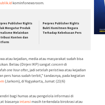
ublik.id
kominfonewsroom.
rpres Publisher Rights
Perpres Publisher Rights
dak Mengatur Produk
Bukti Komitmen Negara
rnalisme Melainkan
Terhadap Kebebasan Pers
stribusi Konten dan
atform
tiwa atau kejadian, media atau masyarakat sudah bisa
ikan. Beliau (Dirjen IKP) sangat
concern
di
afah
one hour after
, jadi setelah peristiwa atau kejadian
an pers harus sudah terbit,” tandasnya, pada kegiatan
oom
(Jarkom), di Yogyakarta, Jumat (23/6)
endiri bagi humas atau pengelola informasi di
at biasanya
intansi
masih terkendala birokrasi atau