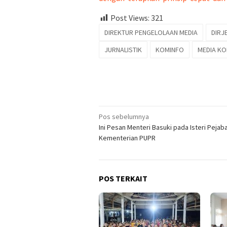
Post Views:
321
DIREKTUR PENGELOLAAN MEDIA
DIRJ
JURNALISTIK
KOMINFO
MEDIA KO
Navigasi
Pos sebelumnya
Ini Pesan Menteri Basuki pada Isteri Pejab
pos
Kementerian PUPR
POS TERKAIT