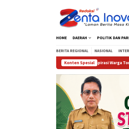
Loncat
ke
konten
HOME
DAERAH
POLITIK DAN PA
BERITA REGIONAL
NASIONAL
INTE
 dan Anggota DPR RI Serap Aspirasi Warga Torue
Konten Spesial
BRIDA S