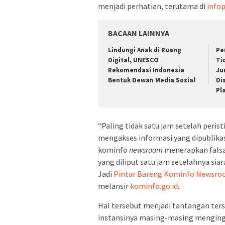
menjadi perhatian, terutama di
infop
BACAAN LAINNYA
Lindungi Anak di Ruang
Pe
Digital, UNESCO
Ti
Rekomendasi Indonesia
Ju
Bentuk Dewan Media Sosial
Di
Pl
“Paling tidak satu jam setelah peris
mengakses informasi yang dipublikas
kominfo
newsroom
menerapkan fals
yang diliput satu jam setelahnya siar
Jadi
Pintar Bareng Kominfo Newsr
melansir
kominfo.go.id
.
Hal tersebut menjadi tantangan ters
instansinya masing-masing menging