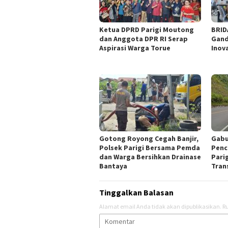
‎Ketua DPRD Parigi Moutong
BRID
dan Anggota DPR RI Serap
Gand
Aspirasi Warga Torue
Inov
Gotong Royong Cegah Banjir,
Gabu
Polsek Parigi Bersama Pemda
Penc
dan Warga Bersihkan Drainase
Parig
Bantaya
Tran
Tinggalkan Balasan
Alamat email Anda tidak akan dipublikasikan.
Ru