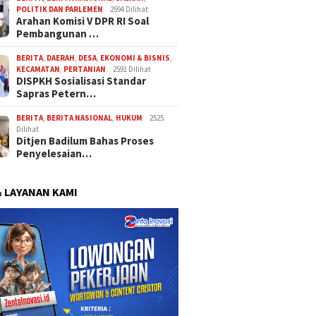
POLITIK DAN PARLEMEN
2594 Dilihat
Arahan Komisi V DPR RI Soal
Pembangunan …
BERITA
,
DAERAH
,
DESA
,
EKONOMI & BISNIS
,
KECAMATAN
,
PERTANIAN
2591 Dilihat
DISPKH Sosialisasi Standar
Sapras Petern…
BERITA
,
BERITA NASIONAL
,
HUKUM
2525
Dilihat
Ditjen Badilum Bahas Proses
Penyelesaian…
& LAYANAN KAMI