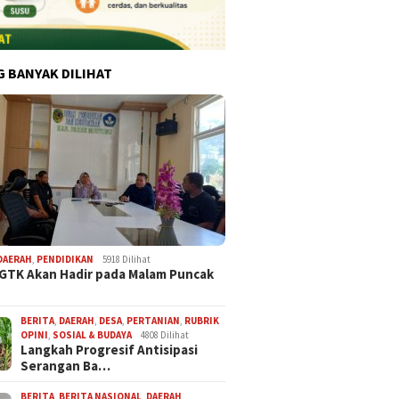
G BANYAK DILIHAT
DAERAH
,
PENDIDIKAN
5918 Dilihat
 GTK Akan Hadir pada Malam Puncak
BERITA
,
DAERAH
,
DESA
,
PERTANIAN
,
RUBRIK
OPINI
,
SOSIAL & BUDAYA
4808 Dilihat
Langkah Progresif Antisipasi
Serangan Ba…
BERITA
,
BERITA NASIONAL
,
DAERAH
,