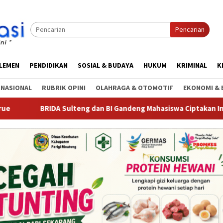
Pencarian
RLEMEN
PENDIDIKAN
SOSIAL & BUDAYA
HUKUM
KRIMINAL
K
RNASIONAL
RUBRIK OPINI
OLAHRAGA & OTOMOTIF
EKONOMI & 
ulteng dan BI Gandeng Mahasiswa Ciptakan Inovasi Pembayaran D