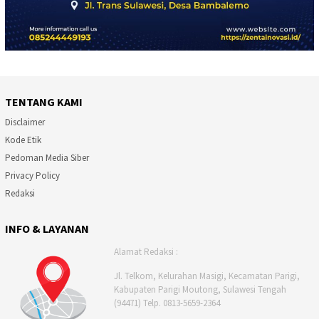
TENTANG KAMI
Disclaimer
Kode Etik
Pedoman Media Siber
Privacy Policy
Redaksi
INFO & LAYANAN
Alamat Redaksi :
Jl. Telkom, Kelurahan Masigi, Kecamatan Parigi,
Kabupaten Parigi Moutong, Sulawesi Tengah
(94471) Telp. 0813-5659-2364