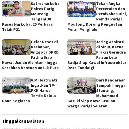
Satresnarkoba
Tekan Angka
Polres Parigi
Perceraian dan
Moutong
Pernikahan Dini,
Tangani 30
Pemda Parigi
Kasus Narkoba, 20 Perkara
Moutong Dorong Penguatan
Telah P21
Peran Penghulu
Gelar Reses di
Jaring Aspirasi
Kasimbar,
di Siniu, Ketua
Anggota DPRD
Fraksi Gerindra
Fathia Siap
Faisan Lelo
Kawal Usulan Alsintan hingga
Badja Siap Kawal Infrastruktur
Serahkan Bantuan untuk Pura
Desa Tandaigi
A.M Hestiwati
Dari Kendaraan
Ingatkan TP-
Sampah hingga
PKK Harus
Stunting,
Tertib Kelola
Muhammad
Dana Kegiatan
Basuki Siap Kawal Usulan
Warga Parigi Selatan
Tinggalkan Balasan
Alamat email Anda tidak akan dipublikasikan.
Ruas yang wajib ditandai
*