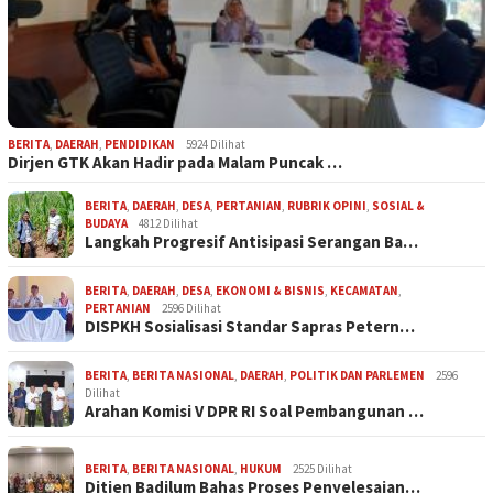
BERITA
,
DAERAH
,
PENDIDIKAN
5924 Dilihat
Dirjen GTK Akan Hadir pada Malam Puncak …
BERITA
,
DAERAH
,
DESA
,
PERTANIAN
,
RUBRIK OPINI
,
SOSIAL &
BUDAYA
4812 Dilihat
Langkah Progresif Antisipasi Serangan Ba…
BERITA
,
DAERAH
,
DESA
,
EKONOMI & BISNIS
,
KECAMATAN
,
PERTANIAN
2596 Dilihat
DISPKH Sosialisasi Standar Sapras Petern…
BERITA
,
BERITA NASIONAL
,
DAERAH
,
POLITIK DAN PARLEMEN
2596
Dilihat
Arahan Komisi V DPR RI Soal Pembangunan …
BERITA
,
BERITA NASIONAL
,
HUKUM
2525 Dilihat
Ditjen Badilum Bahas Proses Penyelesaian…