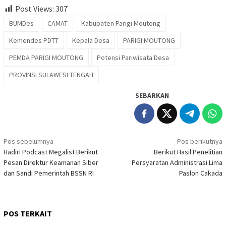
Post Views:
307
BUMDes
CAMAT
Kabupaten Parigi Moutong
Kemendes PDTT
Kepala Desa
PARIGI MOUTONG
PEMDA PARIGI MOUTONG
Potensi Pariwisata Desa
PROVINSI SULAWESI TENGAH
SEBARKAN
Navigasi
Pos sebelumnya
Pos berikutnya
Hadiri Podcast Megalist Berikut
Berikut Hasil Penelitian
pos
Pesan Direktur Keamanan Siber
Persyaratan Administrasi Lima
dan Sandi Pemerintah BSSN RI
Paslon Cakada
POS TERKAIT