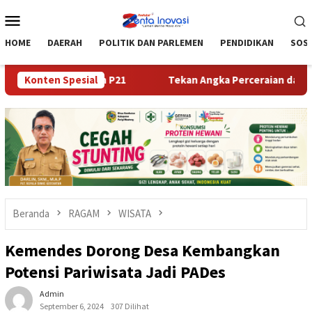
Loncat
Menu
ke
Mobile
konten
HOME
DAERAH
POLITIK DAN PARLEMEN
PENDIDIKAN
SOSI
Perkara Telah P21
Konten Spesial
Tekan Angka Perceraian dan Pernikah
Beranda
RAGAM
WISATA
Kemendes Dorong Desa Kembangkan
Potensi Pariwisata Jadi PADes
Admin
September 6, 2024
307 Dilihat