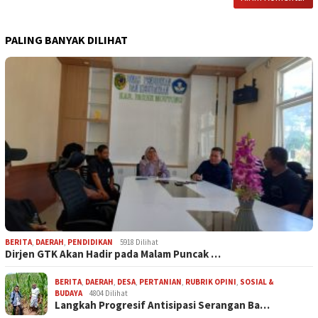
PALING BANYAK DILIHAT
BERITA
,
DAERAH
,
PENDIDIKAN
5918 Dilihat
Dirjen GTK Akan Hadir pada Malam Puncak …
BERITA
,
DAERAH
,
DESA
,
PERTANIAN
,
RUBRIK OPINI
,
SOSIAL &
BUDAYA
4804 Dilihat
Langkah Progresif Antisipasi Serangan Ba…