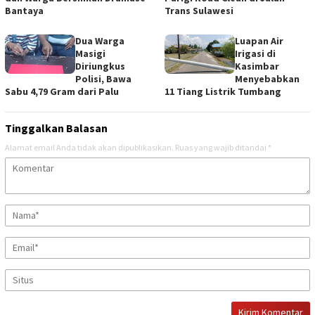
Bantaya
Trans Sulawesi
Dua Warga
Luapan Air
Masigi
Irigasi di
Diriungkus
Kasimbar
Polisi, Bawa
Menyebabkan
Sabu 4,79 Gram dari Palu
11 Tiang Listrik Tumbang
Tinggalkan Balasan
Alamat email Anda tidak akan dipublikasikan.
Ruas yang wajib ditandai
*