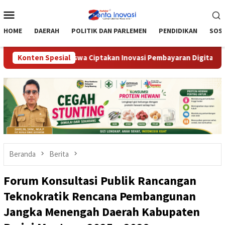
Loncat
Menu
ke
Mobile
konten
HOME
DAERAH
POLITIK DAN PARLEMEN
PENDIDIKAN
SOSI
ndeng Mahasiswa Ciptakan Inovasi Pembayaran Digital
Konten Spesial
Po
Beranda
Berita
Forum Konsultasi Publik Rancangan
Teknokratik Rencana Pembangunan
Jangka Menengah Daerah Kabupaten