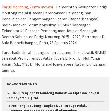
Parigi Moutong, Zenta Inovasi
– Pemerintah Kabupaten Parigi
Moutong melalui Badan Perencanaan Pembangunan
Penelitian dan Pengembangan Daerah (Bappelitbangda)
melaksanakan Forum Konsultasi Publik “Rancangan
Teknokratik” Rencana Pembangunan Jangka Menengah
Daerah Kabupaten Parigi Moutong 2025 – 2029. Bertempat Di
Aula Bappelitbangda, Rabu, 28 Agustus 2024.
Turut hadir tim ahli penyusunan dokumen Teknokratik RPJMD
tersebut Prof. Dr.rer.pol Patta Tope S.E, Prof. Dr. Muh Yunus
Kasim, S.E., M.Si, Dr. Mohamad Ichwan beserta tamu undangan
lainnya.
BACAAN LAINNYA
BRIDA Sulteng dan BI Gandeng Mahasiswa Ciptakan Inovasi
Pembayaran Digital
Polres Parigi Moutong Tangkap Dua Terduga Pelaku
Curanmor, Motor Korban Berhasil Diamankan