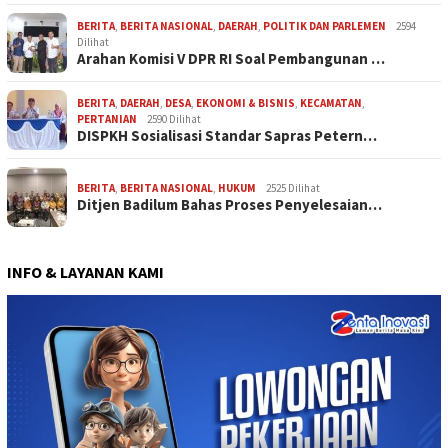
BERITA
,
BERITA NASIONAL
,
DAERAH
,
POLITIK DAN PARLEMEN
2594
Dilihat
Arahan Komisi V DPR RI Soal Pembangunan …
BERITA
,
DAERAH
,
DESA
,
EKONOMI & BISNIS
,
KECAMATAN
,
PERTANIAN
2590 Dilihat
DISPKH Sosialisasi Standar Sapras Petern…
BERITA
,
BERITA NASIONAL
,
HUKUM
2525 Dilihat
Ditjen Badilum Bahas Proses Penyelesaian…
INFO & LAYANAN KAMI