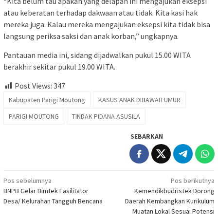
“Kita belum tau apakah yang delapan ini mengajukan eksepsi
atau keberatan terhadap dakwaan atau tidak. Kita kasi hak
mereka juga. Kalau mereka mengajukan eksepsi kita tidak bisa
langsung periksa saksi dan anak korban,” ungkapnya.
Pantauan media ini, sidang dijadwalkan pukul 15.00 WITA
berakhir sekitar pukul 19.00 WITA.
Post Views:
347
Kabupaten Parigi Moutong
KASUS ANAK DIBAWAH UMUR
PARIGI MOUTONG
TINDAK PIDANA ASUSILA
SEBARKAN
Navigasi
Pos sebelumnya
Pos berikutnya
BNPB Gelar Bimtek Fasilitator
Kemendikbudristek Dorong
pos
Desa/ Kelurahan Tangguh Bencana
Daerah Kembangkan Kurikulum
Muatan Lokal Sesuai Potensi