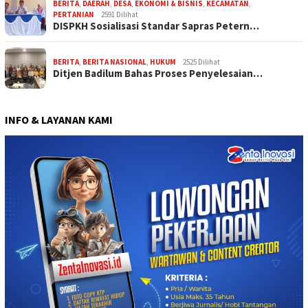
BERITA
,
DAERAH
,
DESA
,
EKONOMI & BISNIS
,
KECAMATAN
,
PERTANIAN
2591 Dilihat
DISPKH Sosialisasi Standar Sapras Petern…
BERITA
,
BERITA NASIONAL
,
HUKUM
2525 Dilihat
Ditjen Badilum Bahas Proses Penyelesaian…
INFO & LAYANAN KAMI