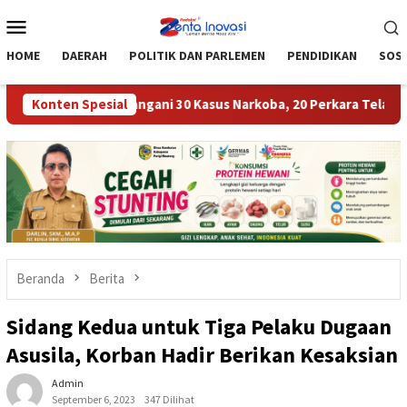
Loncat
Menu
ke
Mobile
konten
HOME
DAERAH
POLITIK DAN PARLEMEN
PENDIDIKAN
SOSI
 Moutong Tangani 30 Kasus Narkoba, 20 Perkara Telah P21
Konten Spesial
Beranda
Berita
Sidang Kedua untuk Tiga Pelaku Dugaan
Asusila, Korban Hadir Berikan Kesaksian
Admin
September 6, 2023
347 Dilihat