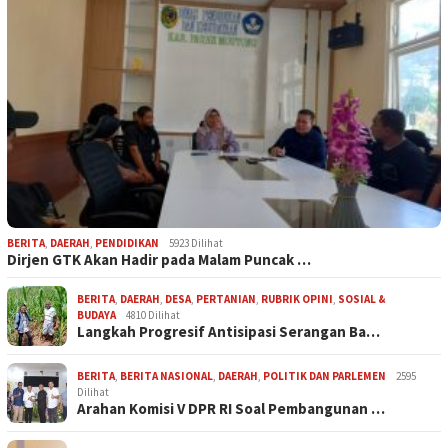
BERITA
,
DAERAH
,
PENDIDIKAN
5923 Dilihat
Dirjen GTK Akan Hadir pada Malam Puncak …
BERITA
,
DAERAH
,
DESA
,
PERTANIAN
,
RUBRIK OPINI
,
SOSIAL &
BUDAYA
4810 Dilihat
Langkah Progresif Antisipasi Serangan Ba…
BERITA
,
BERITA NASIONAL
,
DAERAH
,
POLITIK DAN PARLEMEN
2595
Dilihat
Arahan Komisi V DPR RI Soal Pembangunan …