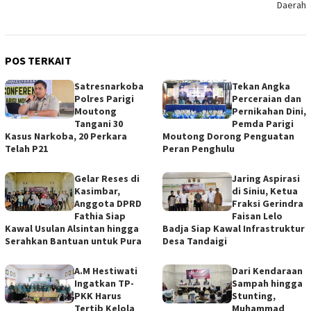
Daerah
POS TERKAIT
Satresnarkoba
Tekan Angka
Polres Parigi
Perceraian dan
Moutong
Pernikahan Dini,
Tangani 30
Pemda Parigi
Kasus Narkoba, 20 Perkara
Moutong Dorong Penguatan
Telah P21
Peran Penghulu
Gelar Reses di
Jaring Aspirasi
Kasimbar,
di Siniu, Ketua
Anggota DPRD
Fraksi Gerindra
Fathia Siap
Faisan Lelo
Kawal Usulan Alsintan hingga
Badja Siap Kawal Infrastruktur
Serahkan Bantuan untuk Pura
Desa Tandaigi
A.M Hestiwati
Dari Kendaraan
Ingatkan TP-
Sampah hingga
PKK Harus
Stunting,
Tertib Kelola
Muhammad