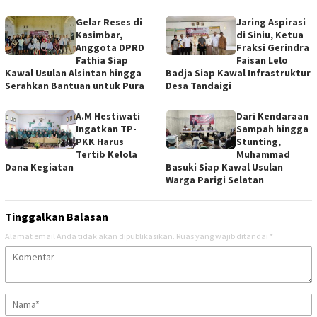
Gelar Reses di
Jaring Aspirasi
Kasimbar,
di Siniu, Ketua
Anggota DPRD
Fraksi Gerindra
Fathia Siap
Faisan Lelo
Kawal Usulan Alsintan hingga
Badja Siap Kawal Infrastruktur
Serahkan Bantuan untuk Pura
Desa Tandaigi
A.M Hestiwati
Dari Kendaraan
Ingatkan TP-
Sampah hingga
PKK Harus
Stunting,
Tertib Kelola
Muhammad
Dana Kegiatan
Basuki Siap Kawal Usulan
Warga Parigi Selatan
Tinggalkan Balasan
Alamat email Anda tidak akan dipublikasikan.
Ruas yang wajib ditandai
*