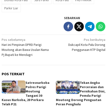
Dishub Kota Palu
Juru Parkir
Kota Palu
PAD PARKIR
Parkir Liar
SEBARKAN
Navigasi
Pos sebelumnya
Pos berikutnya
Hari ini Pimpinan DPRD Parigi
Dukcapil Kota Palu Dorong
pos
Moutong akan Bawa Usulan Nama
Penggunaan KTP Digital
Pj Bupati ke Mendagri
POS TERKAIT
Satresnarkoba
Tekan Angka
Polres Parigi
Perceraian dan
Moutong
Pernikahan Dini,
Tangani 30
Pemda Parigi
Kasus Narkoba, 20 Perkara
Moutong Dorong Penguatan
Telah P21
Peran Penghulu