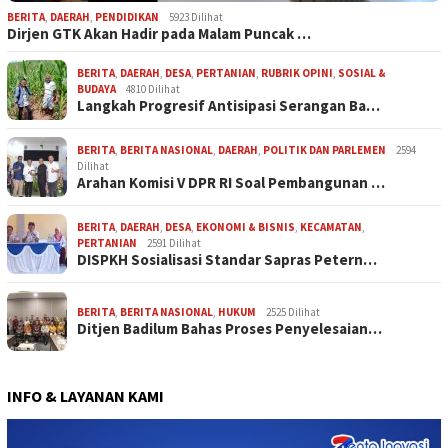
BERITA
,
DAERAH
,
PENDIDIKAN
5923 Dilihat
Dirjen GTK Akan Hadir pada Malam Puncak …
BERITA
,
DAERAH
,
DESA
,
PERTANIAN
,
RUBRIK OPINI
,
SOSIAL &
BUDAYA
4810 Dilihat
Langkah Progresif Antisipasi Serangan Ba…
BERITA
,
BERITA NASIONAL
,
DAERAH
,
POLITIK DAN PARLEMEN
2594
Dilihat
Arahan Komisi V DPR RI Soal Pembangunan …
BERITA
,
DAERAH
,
DESA
,
EKONOMI & BISNIS
,
KECAMATAN
,
PERTANIAN
2591 Dilihat
DISPKH Sosialisasi Standar Sapras Petern…
BERITA
,
BERITA NASIONAL
,
HUKUM
2525 Dilihat
Ditjen Badilum Bahas Proses Penyelesaian…
INFO & LAYANAN KAMI