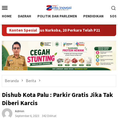
Loncat
Menu
ke
Mobile
konten
HOME
DAERAH
POLITIK DAN PARLEMEN
PENDIDIKAN
SOSI
ngani 30 Kasus Narkoba, 20 Perkara Telah P21
Konten Spesial
Tekan Angk
Beranda
Berita
Dishub Kota Palu : Parkir Gratis Jika Tak
Diberi Karcis
Admin
September 6, 2023
342 Dilihat