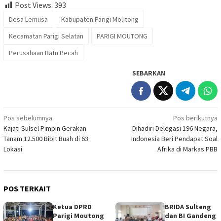
Post Views:
393
Desa Lemusa
Kabupaten Parigi Moutong
Kecamatan Parigi Selatan
PARIGI MOUTONG
Perusahaan Batu Pecah
SEBARKAN
Navigasi
Pos sebelumnya
Pos berikutnya
Kajati Sulsel Pimpin Gerakan
Dihadiri Delegasi 196 Negara,
pos
Tanam 12.500 Bibit Buah di 63
Indonesia Beri Pendapat Soal
Lokasi
Afrika di Markas PBB
POS TERKAIT
‎Ketua DPRD
BRIDA Sulteng
Parigi Moutong
dan BI Gandeng