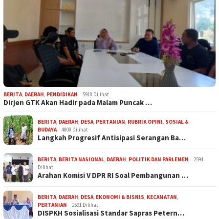
BERITA
,
DAERAH
,
PENDIDIKAN
5918 Dilihat
Dirjen GTK Akan Hadir pada Malam Puncak …
BERITA
,
DAERAH
,
DESA
,
PERTANIAN
,
RUBRIK OPINI
,
SOSIAL &
BUDAYA
4808 Dilihat
Langkah Progresif Antisipasi Serangan Ba…
BERITA
,
BERITA NASIONAL
,
DAERAH
,
POLITIK DAN PARLEMEN
2594
Dilihat
Arahan Komisi V DPR RI Soal Pembangunan …
BERITA
,
DAERAH
,
DESA
,
EKONOMI & BISNIS
,
KECAMATAN
,
PERTANIAN
2591 Dilihat
DISPKH Sosialisasi Standar Sapras Petern…