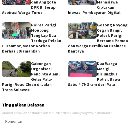
dan Anggota
Mahasiswa
DPR RI Serap
Ciptakan
Aspirasi Warga Torue
Inovasi Pembayaran Digital
Polres Parigi
Gotong Royong
Moutong
Cegah Banjir,
Tangkap Dua
Polsek Parigi
Terduga Pelaku
Bersama Pemda
Curanmor, Motor Korban
dan Warga Bersihkan Drainase
Berhasil Diamankan
Bantaya
Gabungan
Dua Warga
Organisasi
Masigi
Pencinta Alam,
Diriungkus
Gelar Palu-
Polisi, Bawa
Parigi Road Clean di Jalan
Sabu 4,79 Gram dari Palu
Trans Sulawesi
Tinggalkan Balasan
Alamat email Anda tidak akan dipublikasikan.
Ruas yang wajib ditandai
*