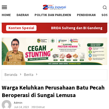
Loncat
Menu
ke
Mobile
konten
HOME
DAERAH
POLITIK DAN PARLEMEN
PENDIDIKAN
SOSI
i Warga Torue
Konten Spesial
BRIDA Sulteng dan BI Gandeng Mahasiswa C
Beranda
Berita
Warga Keluhkan Perusahaan Batu Pecah
Beroperasi di Sungai Lemusa
Admin
Juli 14, 2023
393 Dilihat