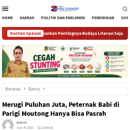
Loncat
Menu
ke
Mobile
konten
HOME
DAERAH
POLITIK DAN PARLEMEN
PENDIDIKAN
SOSI
Yusnaeni Tekankan Pentingnya Budaya Literasi Sejak Dini
Konten Spesial
Beranda
Berita
Merugi Puluhan Juta, Peternak Babi di
Parigi Moutong Hanya Bisa Pasrah
Admin
Juni 9, 2023
512 Dilihat