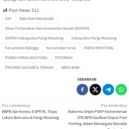
Post Views:
512
ASF
Babi Mati Mendadak
Dinas Peternakan dan Kesehatan Hewan (DISPKH)
DISPKH Kabupaten Parigi Moutong
Kabupaten Parigi Moutong
Kecamatan Balinggi
Kecamatan torue
PARIGI MOUTONG
PEMDA PARIGI MOUTONG
PETERNAK
PROVINSI SULAWESI TENGAH
VIRUS BABI
SEBARKAN
Navigasi
Pos sebelumnya
Pos berikutnya
BNPB dan Komisi 8 DPR RI, Tinjau
Rakernis Ditjen PSKP Kementerian
pos
Lokasi Bencana di Parigi Moutong
ATR/BPN Hasilkan Empat Poin
Penting dalam Menangani Masalah