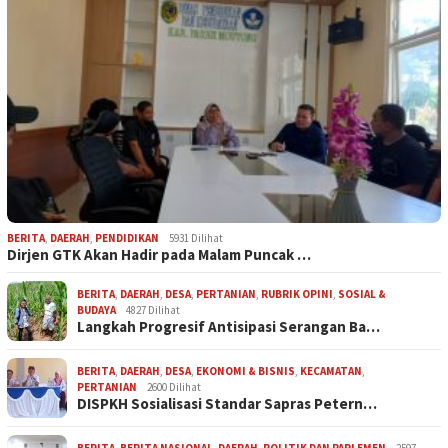
BERITA
,
DAERAH
,
PENDIDIKAN
5931 Dilihat
Dirjen GTK Akan Hadir pada Malam Puncak …
BERITA
,
DAERAH
,
DESA
,
PERTANIAN
,
RUBRIK OPINI
,
SOSIAL &
BUDAYA
4827 Dilihat
Langkah Progresif Antisipasi Serangan Ba…
BERITA
,
DAERAH
,
DESA
,
EKONOMI & BISNIS
,
KECAMATAN
,
PERTANIAN
2600 Dilihat
DISPKH Sosialisasi Standar Sapras Petern…
BERITA
,
BERITA NASIONAL
,
DAERAH
,
POLITIK DAN PARLEMEN
2597