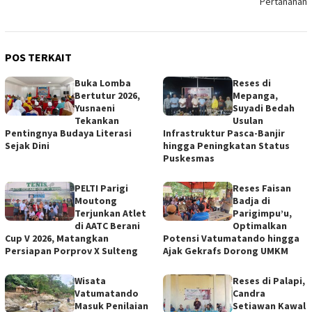
Pertanahan
POS TERKAIT
Buka Lomba
Reses di
Bertutur 2026,
Mepanga,
Yusnaeni
Suyadi Bedah
Tekankan
Usulan
Pentingnya Budaya Literasi
Infrastruktur Pasca-Banjir
Sejak Dini
hingga Peningkatan Status
Puskesmas
PELTI Parigi
Reses Faisan
Moutong
Badja di
Terjunkan Atlet
Parigimpu’u,
di AATC Berani
Optimalkan
Cup V 2026, Matangkan
Potensi Vatumatando hingga
Persiapan Porprov X Sulteng
Ajak Gekrafs Dorong UMKM
Wisata
Reses di Palapi,
Vatumatando
Candra
Masuk Penilaian
Setiawan Kawal