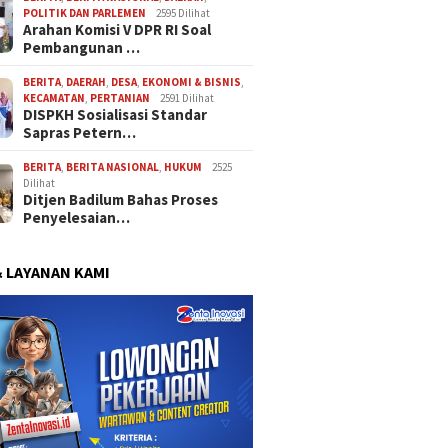
POLITIK DAN PARLEMEN
2595 Dilihat
Arahan Komisi V DPR RI Soal
Pembangunan …
BERITA
,
DAERAH
,
DESA
,
EKONOMI & BISNIS
,
KECAMATAN
,
PERTANIAN
2591 Dilihat
DISPKH Sosialisasi Standar
Sapras Petern…
BERITA
,
BERITA NASIONAL
,
HUKUM
2525
Dilihat
Ditjen Badilum Bahas Proses
Penyelesaian…
& LAYANAN KAMI