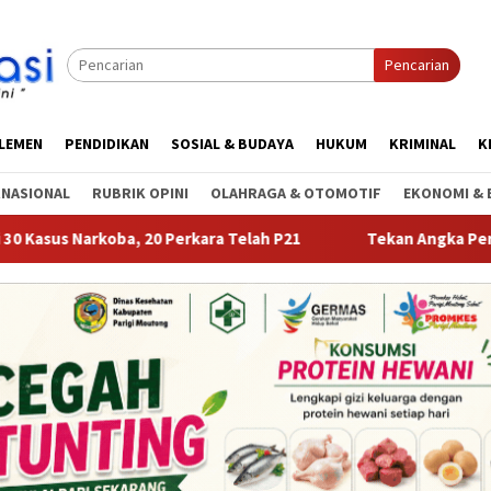
Pencarian
RLEMEN
PENDIDIKAN
SOSIAL & BUDAYA
HUKUM
KRIMINAL
K
RNASIONAL
RUBRIK OPINI
OLAHRAGA & OTOMOTIF
EKONOMI & 
0 Perkara Telah P21
Tekan Angka Perceraian dan Pernika