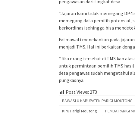
pengawasan dari tingkat desa.
“Jajaran kami tidak memegang DP4 s
memegang data pemilih potensial, 
berkordinasi sehingga bisa mendetek
Fatmawati menekankan pada jajarany
menjadi TMS. Hal ini berkaitan deng
“Jika orang tersebut di TMS kan ala
untuk permintaan pemilih TMS hasil c
desa pengawas sudah mengetahui ala
pungkasnya.
Post Views:
273
BAWASLU KABUPATEN PARIGI MOUTONG
KPU Parigi Moutong
PEMDA PARIGI 