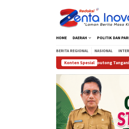
Loncat
ke
konten
HOME
DAERAH
POLITIK DAN PA
BERITA REGIONAL
NASIONAL
INTE
atresnarkoba Polres Parigi Moutong Tangani 30 Kasus Narkoba, 2
Konten Spesial