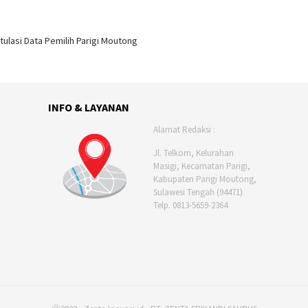
ulasi Data Pemilih Parigi Moutong
INFO & LAYANAN
Alamat Redaksi :
Jl. Telkom, Kelurahan
Masigi, Kecamatan Parigi,
Kabupaten Parigi Moutong,
Sulawesi Tengah (94471)
Telp. 0813-5659-2364