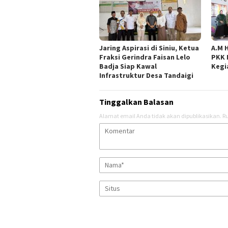
Jaring Aspirasi di Siniu, Ketua
A.M 
Fraksi Gerindra Faisan Lelo
PKK 
Badja Siap Kawal
Kegi
Infrastruktur Desa Tandaigi
Tinggalkan Balasan
Alamat email Anda tidak akan dipublikasikan.
Ru