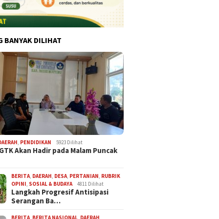
G BANYAK DILIHAT
DAERAH
,
PENDIDIKAN
5923 Dilihat
 GTK Akan Hadir pada Malam Puncak
BERITA
,
DAERAH
,
DESA
,
PERTANIAN
,
RUBRIK
OPINI
,
SOSIAL & BUDAYA
4811 Dilihat
Langkah Progresif Antisipasi
Serangan Ba…
BERITA
,
BERITA NASIONAL
,
DAERAH
,