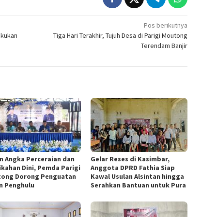
Pos berikutnya
akukan
Tiga Hari Terakhir, Tujuh Desa di Parigi Moutong
Terendam Banjir
n Angka Perceraian dan
Gelar Reses di Kasimbar,
ikahan Dini, Pemda Parigi
Anggota DPRD Fathia Siap
ong Dorong Penguatan
Kawal Usulan Alsintan hingga
n Penghulu
Serahkan Bantuan untuk Pura