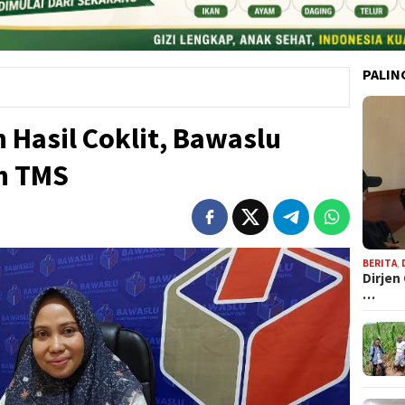
PALIN
Hasil Coklit, Bawaslu
ih TMS
BERITA
,
Dirjen
…