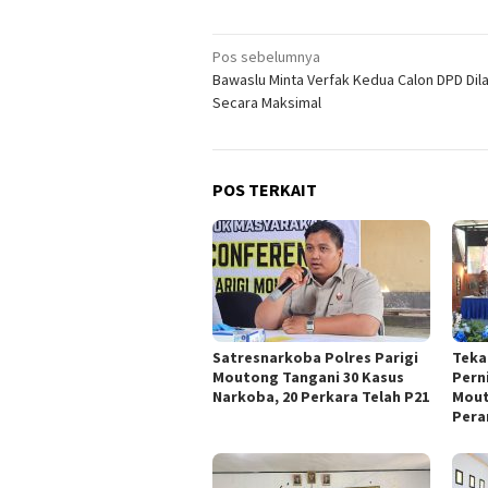
Navigasi
Pos sebelumnya
Bawaslu Minta Verfak Kedua Calon DPD Dil
pos
Secara Maksimal
POS TERKAIT
Satresnarkoba Polres Parigi
Teka
Moutong Tangani 30 Kasus
Pern
Narkoba, 20 Perkara Telah P21
Mout
Pera