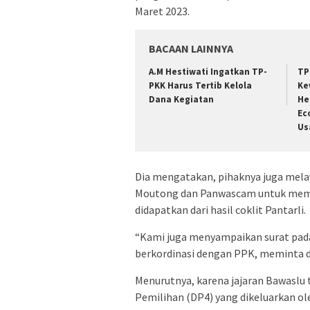
Maret 2023.
BACAAN LAINNYA
A.M Hestiwati Ingatkan TP-
TP
PKK Harus Tertib Kelola
Ke
Dana Kegiatan
He
Ec
Us
Dia mengatakan, pihaknya juga mela
Moutong dan Panwascam untuk memin
didapatkan dari hasil coklit Pantarli.
“Kami juga menyampaikan surat pad
berkordinasi dengan PPK, meminta dat
Menurutnya, karena jajaran Bawaslu
Pemilihan (DP4) yang dikeluarkan o