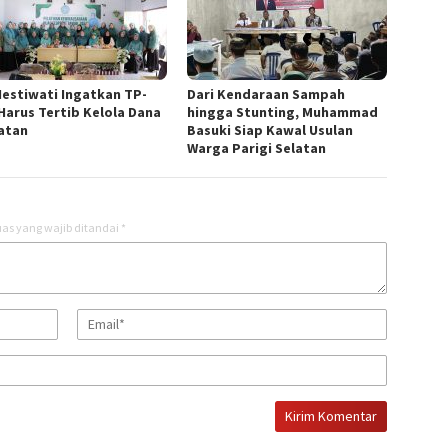
Hestiwati Ingatkan TP-
Dari Kendaraan Sampah
Harus Tertib Kelola Dana
hingga Stunting, Muhammad
atan
Basuki Siap Kawal Usulan
Warga Parigi Selatan
as yang wajib ditandai
*