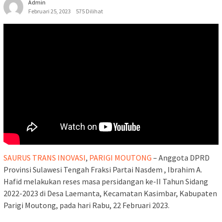
Admin
Februari 25, 2023
575 Dilihat
SAURUS TRANS INOVASI
,
PARIGI MOUTONG
– Anggota DPRD
Provinsi Sulawesi Tengah Fraksi Partai Nasdem , Ibrahim A.
Hafid melakukan reses masa persidangan ke-II Tahun Sidang
2022-2023 di Desa Laemanta, Kecamatan Kasimbar, Kabupaten
Parigi Moutong, pada hari Rabu, 22 Februari 2023.