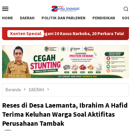
Loncat
Menu
ke
Mobile
konten
HOME
DAERAH
POLITIK DAN PARLEMEN
PENDIDIKAN
SOSI
i Moutong Tangani 30 Kasus Narkoba, 20 Perkara Telah P21
Konten Spesial
Beranda
DAERAH
Reses di Desa Laemanta, Ibrahim A Hafid
Terima Keluhan Warga Soal Aktifitas
Perusahaan Tambak