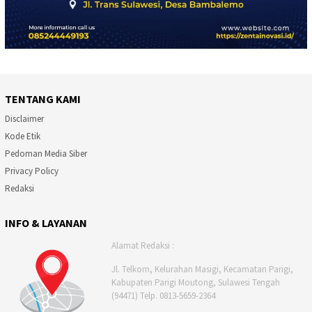
TENTANG KAMI
Disclaimer
Kode Etik
Pedoman Media Siber
Privacy Policy
Redaksi
INFO & LAYANAN
Alamat Redaksi :
Jl. Telkom, Kelurahan Masigi, Kecamatan Parigi,
Kabupaten Parigi Moutong, Sulawesi Tengah
(94471) Telp. 0813-5659-2364