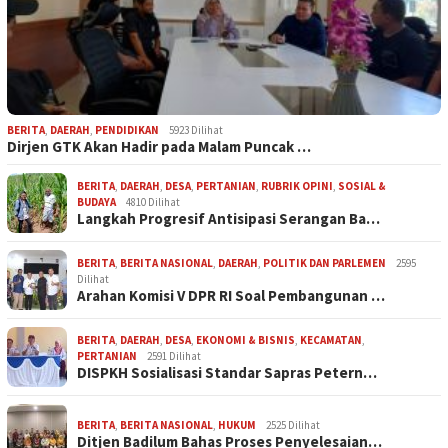
BERITA
,
DAERAH
,
PENDIDIKAN
5923 Dilihat
Dirjen GTK Akan Hadir pada Malam Puncak …
BERITA
,
DAERAH
,
DESA
,
PERTANIAN
,
RUBRIK OPINI
,
SOSIAL &
BUDAYA
4810 Dilihat
Langkah Progresif Antisipasi Serangan Ba…
BERITA
,
BERITA NASIONAL
,
DAERAH
,
POLITIK DAN PARLEMEN
2595
Dilihat
Arahan Komisi V DPR RI Soal Pembangunan …
BERITA
,
DAERAH
,
DESA
,
EKONOMI & BISNIS
,
KECAMATAN
,
PERTANIAN
2591 Dilihat
DISPKH Sosialisasi Standar Sapras Petern…
BERITA
,
BERITA NASIONAL
,
HUKUM
2525 Dilihat
Ditjen Badilum Bahas Proses Penyelesaian…