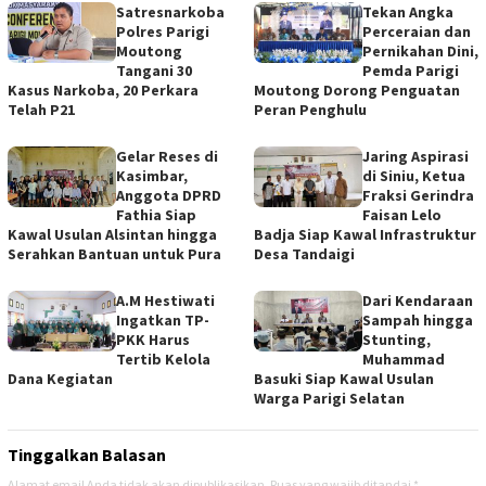
Satresnarkoba
Tekan Angka
Polres Parigi
Perceraian dan
Moutong
Pernikahan Dini,
Tangani 30
Pemda Parigi
Kasus Narkoba, 20 Perkara
Moutong Dorong Penguatan
Telah P21
Peran Penghulu
Gelar Reses di
Jaring Aspirasi
Kasimbar,
di Siniu, Ketua
Anggota DPRD
Fraksi Gerindra
Fathia Siap
Faisan Lelo
Kawal Usulan Alsintan hingga
Badja Siap Kawal Infrastruktur
Serahkan Bantuan untuk Pura
Desa Tandaigi
A.M Hestiwati
Dari Kendaraan
Ingatkan TP-
Sampah hingga
PKK Harus
Stunting,
Tertib Kelola
Muhammad
Dana Kegiatan
Basuki Siap Kawal Usulan
Warga Parigi Selatan
Tinggalkan Balasan
Alamat email Anda tidak akan dipublikasikan.
Ruas yang wajib ditandai
*