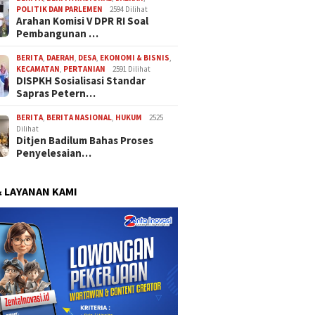
POLITIK DAN PARLEMEN
2594 Dilihat
Arahan Komisi V DPR RI Soal
Pembangunan …
BERITA
,
DAERAH
,
DESA
,
EKONOMI & BISNIS
,
KECAMATAN
,
PERTANIAN
2591 Dilihat
DISPKH Sosialisasi Standar
Sapras Petern…
BERITA
,
BERITA NASIONAL
,
HUKUM
2525
Dilihat
Ditjen Badilum Bahas Proses
Penyelesaian…
& LAYANAN KAMI