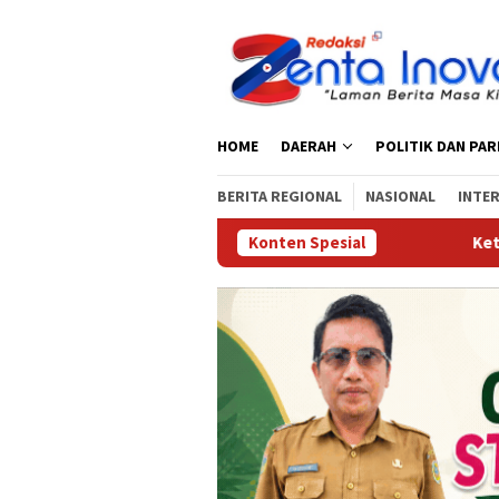
Loncat
ke
konten
HOME
DAERAH
POLITIK DAN PA
BERITA REGIONAL
NASIONAL
INTE
Konten Spesial
‎Ketua DPRD Pari