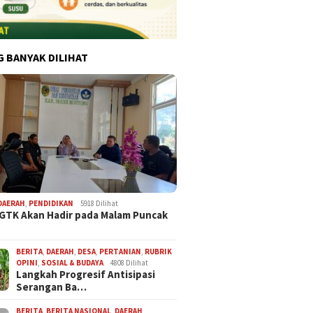
G BANYAK DILIHAT
DAERAH
,
PENDIDIKAN
5918 Dilihat
 GTK Akan Hadir pada Malam Puncak
BERITA
,
DAERAH
,
DESA
,
PERTANIAN
,
RUBRIK
OPINI
,
SOSIAL & BUDAYA
4808 Dilihat
Langkah Progresif Antisipasi
Serangan Ba…
BERITA
,
BERITA NASIONAL
,
DAERAH
,