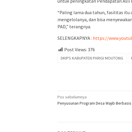
untuk peningkatan Pendapatan Asli 
“Paling lama dua tahun, fasilitas it
mengelolanya, dan bisa menyewaka
PAD,” terangnya.
SELENGKAPNYA :
https://www.yout
Post Views:
376
DKIPS KABUPATEN PARIGI MOUTONG
Navigasi
Pos sebelumnya
Penyusunan Program Desa Wajib Berbasis
pos