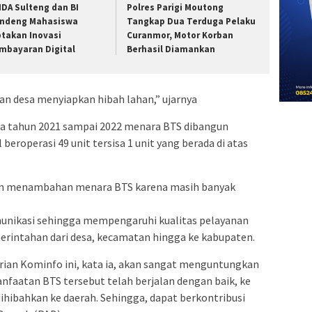
IDA Sulteng dan BI
Polres Parigi Moutong
ndeng Mahasiswa
Tangkap Dua Terduga Pelaku
ptakan Inovasi
Curanmor, Motor Korban
mbayaran Digital
Berhasil Diamankan
an desa menyiapkan hibah lahan,” ujarnya
a tahun 2021 sampai 2022 menara BTS dibangun
 beroperasi 49 unit tersisa 1 unit yang berada di atas
kan menambahan menara BTS karena masih banyak
munikasi sehingga mempengaruhi kualitas pelayanan
erintahan dari desa, kecamatan hingga ke kabupaten.
an Kominfo ini, kata ia, akan sangat menguntungkan
nfaatan BTS tersebut telah berjalan dengan baik, ke
 dihibahkan ke daerah. Sehingga, dapat berkontribusi