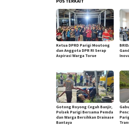
POS TERKAIT
‎Ketua DPRD Parigi Moutong
BRID
dan Anggota DPR RI Serap
Gand
Aspirasi Warga Torue
Inov
Gotong Royong Cegah Banjir,
Gabu
Polsek Parigi Bersama Pemda
Penc
dan Warga Bersihkan Drainase
Parig
Bantaya
Tran