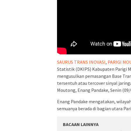
SAURUS TRANS INOVASI
,
PARIGI M
Statistik (DKIPS) Kabupaten Parigi 
mengusulkan pemasangan Base Transc
tersentuh atau tercover sinyal jari
Moutong, Enang Pandake, Senin (09/
Enang Pandake mengatakan, wilayah 
semuanya berada di bagian utara Pari
BACAAN LAINNYA