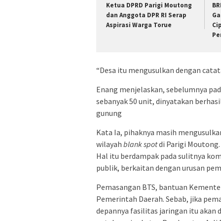
‎Ketua DPRD Parigi Moutong
BR
dan Anggota DPR RI Serap
Ga
Aspirasi Warga Torue
Ci
Pe
“Desa itu mengusulkan dengan catat
Enang menjelaskan, sebelumnya pad
sebanyak 50 unit, dinyatakan berhasil
gunung
Kata Ia, pihaknya masih mengusul
wilayah
blank spot
di Parigi Moutong.
Hal itu berdampak pada sulitnya ko
publik, berkaitan dengan urusan pem
Pemasangan BTS, bantuan Kementeri
Pemerintah Daerah. Sebab, jika pema
depannya fasilitas jaringan itu akan