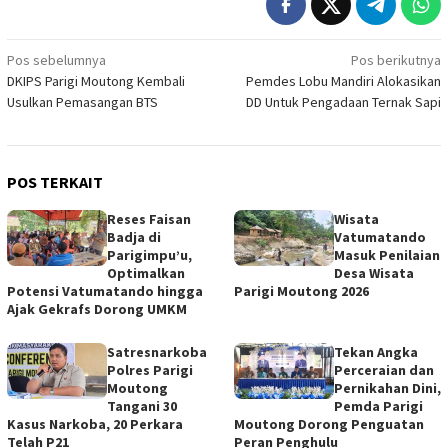
Navigasi
Pos sebelumnya
Pos berikutnya
DKIPS Parigi Moutong Kembali
Pemdes Lobu Mandiri Alokasikan
pos
Usulkan Pemasangan BTS
DD Untuk Pengadaan Ternak Sapi
POS TERKAIT
Reses Faisan
Wisata
Badja di
Vatumatando
Parigimpu’u,
Masuk Penilaian
Optimalkan
Desa Wisata
Potensi Vatumatando hingga
Parigi Moutong 2026
Ajak Gekrafs Dorong UMKM
Satresnarkoba
Tekan Angka
Polres Parigi
Perceraian dan
Moutong
Pernikahan Dini,
Tangani 30
Pemda Parigi
Kasus Narkoba, 20 Perkara
Moutong Dorong Penguatan
Telah P21
Peran Penghulu