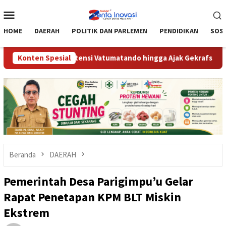
Loncat
Menu
ke
Mobile
konten
HOME
DAERAH
POLITIK DAN PARLEMEN
PENDIDIKAN
SOSI
 Optimalkan Potensi Vatumatando hingga Ajak Gekrafs Dorong UM
Konten Spesial
Beranda
DAERAH
Pemerintah Desa Parigimpu’u Gelar
Rapat Penetapan KPM BLT Miskin
Ekstrem