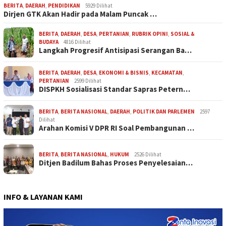
BERITA
,
DAERAH
,
PENDIDIKAN
5929 Dilihat
Dirjen GTK Akan Hadir pada Malam Puncak …
BERITA
,
DAERAH
,
DESA
,
PERTANIAN
,
RUBRIK OPINI
,
SOSIAL &
BUDAYA
4816 Dilihat
Langkah Progresif Antisipasi Serangan Ba…
BERITA
,
DAERAH
,
DESA
,
EKONOMI & BISNIS
,
KECAMATAN
,
PERTANIAN
2599 Dilihat
DISPKH Sosialisasi Standar Sapras Petern…
BERITA
,
BERITA NASIONAL
,
DAERAH
,
POLITIK DAN PARLEMEN
2597
Dilihat
Arahan Komisi V DPR RI Soal Pembangunan …
BERITA
,
BERITA NASIONAL
,
HUKUM
2526 Dilihat
Ditjen Badilum Bahas Proses Penyelesaian…
INFO & LAYANAN KAMI