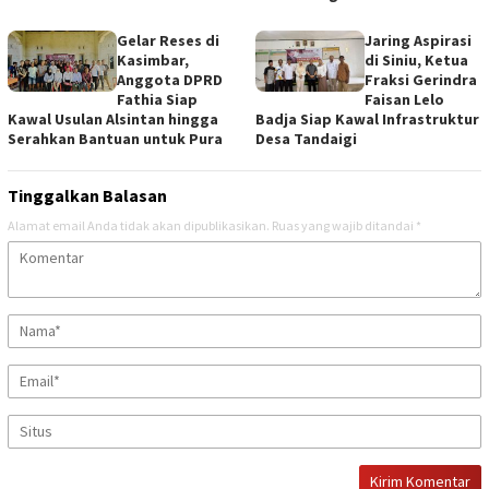
Gelar Reses di
Jaring Aspirasi
Kasimbar,
di Siniu, Ketua
Anggota DPRD
Fraksi Gerindra
Fathia Siap
Faisan Lelo
Kawal Usulan Alsintan hingga
Badja Siap Kawal Infrastruktur
Serahkan Bantuan untuk Pura
Desa Tandaigi
Tinggalkan Balasan
Alamat email Anda tidak akan dipublikasikan.
Ruas yang wajib ditandai
*