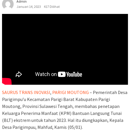
Admin
Januari 14, 2023
417 Dilihat
SAURUS TRANS INOVASI
,
PARIGI MOUTONG
– Pemerintah Desa
Parigimpu’u Kecamatan Parigi Barat Kabupaten Parigi
Moutong, Provinsi Sulawesi Tengah, membahas penetapan
Keluarga Penerima Manfaat (KPM) Bantuan Langsung Tunai
(BLT) ekstrem untuk tahun 2023. Hal itu diungkapkan, Kepala
Desa Parigimpuu, Mahfud, Kamis (05/01).