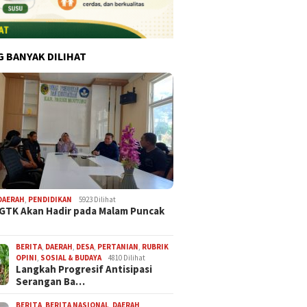
G BANYAK DILIHAT
DAERAH
,
PENDIDIKAN
5923 Dilihat
 GTK Akan Hadir pada Malam Puncak
BERITA
,
DAERAH
,
DESA
,
PERTANIAN
,
RUBRIK
OPINI
,
SOSIAL & BUDAYA
4810 Dilihat
Langkah Progresif Antisipasi
Serangan Ba…
BERITA
,
BERITA NASIONAL
,
DAERAH
,