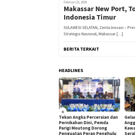
Februari 22, 2024
Makassar New Port, 
Indonesia Timur
SULAWESI SELATAN, Zenta Inovasi – Pr
Strategis Nasional, Makassar […]
BERITA TERKAIT
HEADLINES
«
resnarkoba Polres Parigi
Tekan Angka Perceraian dan
Gela
tong Tangani 30 Kasus
Pernikahan Dini, Pemda
Angg
koba, 20 Perkara Telah
Parigi Moutong Dorong
Kawa
1
Penguatan Peran Penghulu
Sera