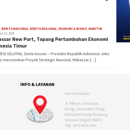
admin
,
BERITA NASIONAL
,
BERITA REGIONAL
,
EKONOMI & BISNIS
,
MARITIM
ri 22, 2024
ssar New Port, Topang Pertumbuhan Ekonomi
nesia Timur
SI SELATAN, Zenta Inovasi – Presiden Republik Indonesia Joko
o meresmikan Proyek Strategis Nasional, Makassar […]
INFO & LAYANAN
Alamat Redaksi :
Jl. Telkom, Kelurahan
Masigi, Kecamatan Parigi,
Kabupaten Parigi Moutong,
Sulawesi Tengah (94471)
Telp. 0813-5659-2364