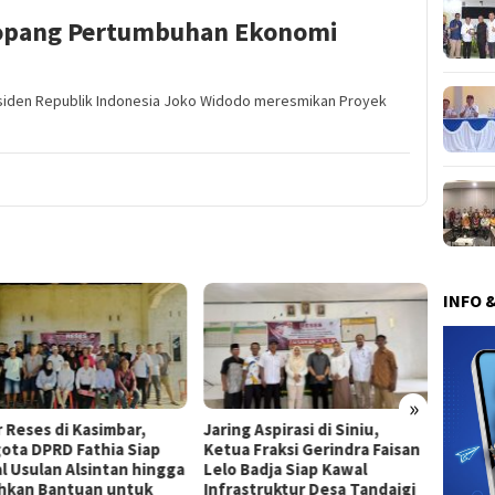
Topang Pertumbuhan Ekonomi
esiden Republik Indonesia Joko Widodo meresmikan Proyek
INFO 
»
r Reses di Kasimbar,
Jaring Aspirasi di Siniu,
A.M He
ota DPRD Fathia Siap
Ketua Fraksi Gerindra Faisan
PKK Ha
l Usulan Alsintan hingga
Lelo Badja Siap Kawal
Kegia
hkan Bantuan untuk
Infrastruktur Desa Tandaigi