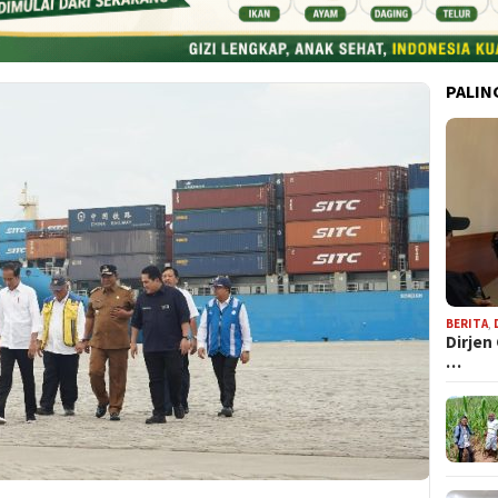
PALIN
BERITA
,
Dirjen
…