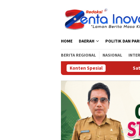
Loncat
ke
konten
HOME
DAERAH
POLITIK DAN PA
BERITA REGIONAL
NASIONAL
INTE
Konten Spesial
Satresnarkoba P