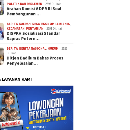
POLITIK DAN PARLEMEN
2595 Dilihat
Arahan Komisi V DPR RI Soal
Pembangunan …
BERITA
,
DAERAH
,
DESA
,
EKONOMI & BISNIS
,
KECAMATAN
,
PERTANIAN
2591 Dilihat
DISPKH Sosialisasi Standar
Sapras Petern…
BERITA
,
BERITA NASIONAL
,
HUKUM
2525
Dilihat
Ditjen Badilum Bahas Proses
Penyelesaian…
& LAYANAN KAMI
stiwati Ingatkan TP-
Satresnarkoba Polres Parigi
Tekan A
rus Tertib Kelola Dana
Moutong Tangani 30 Kasus
Pernika
tan
Narkoba, 20 Perkara Telah
Parigi 
P21
Penguat