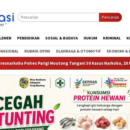
Pencarian
RLEMEN
PENDIDIKAN
SOSIAL & BUDAYA
HUKUM
KRIMINAL
K
RNASIONAL
RUBRIK OPINI
OLAHRAGA & OTOMOTIF
EKONOMI & 
olres Parigi Moutong Tangani 30 Kasus Narkoba, 20 Perkara Tela