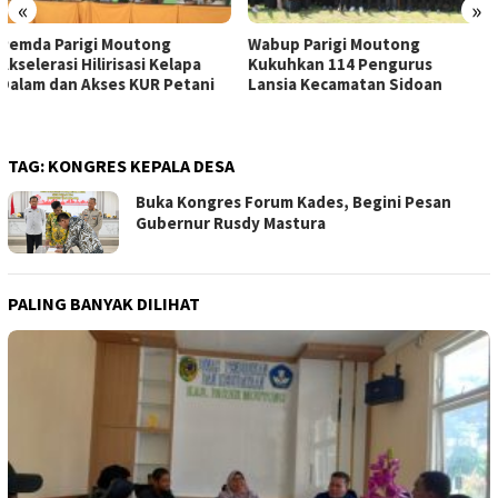
«
»
Wabup Parigi Moutong
BPBD Parigi Moutong Salurkan
Kukuhkan 114 Pengurus
Logistik Kebakaran Sekaligus
Lansia Kecamatan Sidoan
Bantuan Penanganan Abrasi
TAG:
KONGRES KEPALA DESA
Buka Kongres Forum Kades, Begini Pesan
Gubernur Rusdy Mastura
PALING BANYAK DILIHAT