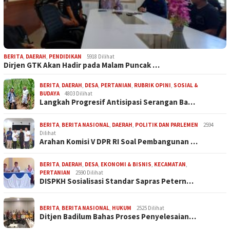
BERITA
,
DAERAH
,
PENDIDIKAN
5918 Dilihat
Dirjen GTK Akan Hadir pada Malam Puncak …
BERITA
,
DAERAH
,
DESA
,
PERTANIAN
,
RUBRIK OPINI
,
SOSIAL &
BUDAYA
4803 Dilihat
Langkah Progresif Antisipasi Serangan Ba…
BERITA
,
BERITA NASIONAL
,
DAERAH
,
POLITIK DAN PARLEMEN
2594
Dilihat
Arahan Komisi V DPR RI Soal Pembangunan …
BERITA
,
DAERAH
,
DESA
,
EKONOMI & BISNIS
,
KECAMATAN
,
PERTANIAN
2590 Dilihat
DISPKH Sosialisasi Standar Sapras Petern…
BERITA
,
BERITA NASIONAL
,
HUKUM
2525 Dilihat
Ditjen Badilum Bahas Proses Penyelesaian…