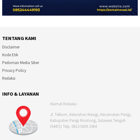
TENTANG KAMI
Disclaimer
Kode Etik
Pedoman Media Siber
Privacy Policy
Redaksi
INFO & LAYANAN
Alamat Redaksi :
Jl. Telkom, Kelurahan Masigi, Kecamatan Parigi,
Kabupaten Parigi Moutong, Sulawesi Tengah
(94471) Telp. 0813-5659-2364