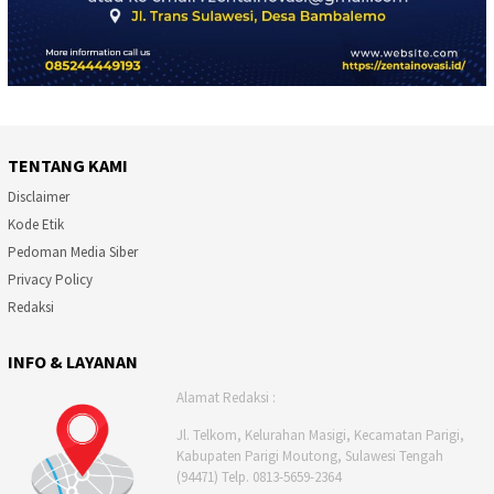
TENTANG KAMI
Disclaimer
Kode Etik
Pedoman Media Siber
Privacy Policy
Redaksi
INFO & LAYANAN
Alamat Redaksi :
Jl. Telkom, Kelurahan Masigi, Kecamatan Parigi,
Kabupaten Parigi Moutong, Sulawesi Tengah
(94471) Telp. 0813-5659-2364