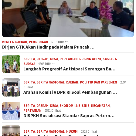
BERITA
,
DAERAH
,
PENDIDIKAN
5918 Dilihat
Dirjen GTK Akan Hadir pada Malam Puncak …
BERITA
,
DAERAH
,
DESA
,
PERTANIAN
,
RUBRIK OPINI
,
SOSIAL &
BUDAYA
4808 Dilihat
Langkah Progresif Antisipasi Serangan Ba…
BERITA
,
BERITA NASIONAL
,
DAERAH
,
POLITIK DAN PARLEMEN
2594
Dilihat
Arahan Komisi V DPR RI Soal Pembangunan …
BERITA
,
DAERAH
,
DESA
,
EKONOMI & BISNIS
,
KECAMATAN
,
PERTANIAN
2591 Dilihat
DISPKH Sosialisasi Standar Sapras Petern…
BERITA
,
BERITA NASIONAL
,
HUKUM
2525 Dilihat