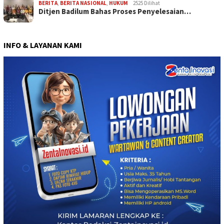
BERITA
,
BERITA NASIONAL
,
HUKUM
2525 Dilihat
Ditjen Badilum Bahas Proses Penyelesaian…
INFO & LAYANAN KAMI