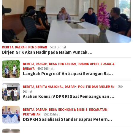
BERITA
,
DAERAH
,
PENDIDIKAN
5918 Dilihat
Dirjen GTK Akan Hadir pada Malam Puncak …
BERITA
,
DAERAH
,
DESA
,
PERTANIAN
,
RUBRIK OPINI
,
SOSIAL &
BUDAYA
4807 Dilihat
Langkah Progresif Antisipasi Serangan Ba…
BERITA
,
BERITA NASIONAL
,
DAERAH
,
POLITIK DAN PARLEMEN
2594
Dilihat
Arahan Komisi V DPR RI Soal Pembangunan …
BERITA
,
DAERAH
,
DESA
,
EKONOMI & BISNIS
,
KECAMATAN
,
PERTANIAN
2591 Dilihat
DISPKH Sosialisasi Standar Sapras Petern…