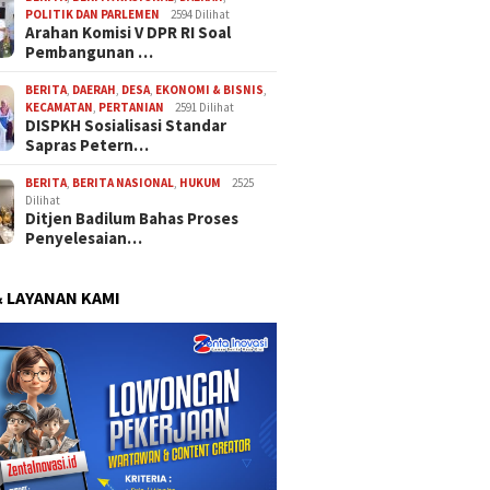
POLITIK DAN PARLEMEN
2594 Dilihat
Arahan Komisi V DPR RI Soal
Pembangunan …
BERITA
,
DAERAH
,
DESA
,
EKONOMI & BISNIS
,
KECAMATAN
,
PERTANIAN
2591 Dilihat
DISPKH Sosialisasi Standar
Sapras Petern…
BERITA
,
BERITA NASIONAL
,
HUKUM
2525
Dilihat
Ditjen Badilum Bahas Proses
Penyelesaian…
& LAYANAN KAMI