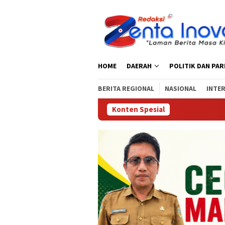
Loncat
ke
konten
HOME
DAERAH
POLITIK DAN PA
BERITA REGIONAL
NASIONAL
INTE
Konten Spesial
‎Ketu