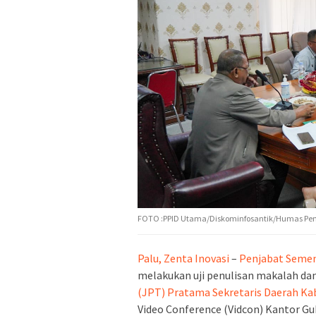
FOTO :PPID Utama/Diskominfosantik/Humas Pem
Palu, Zenta Inovasi
–
Penjabat Semen
melakukan uji penulisan makalah da
(JPT)
Pratama Sekretaris Daerah Ka
Video Conference (Vidcon) Kantor Gu