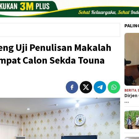
PALIN
eng Uji Penulisan Makalah
mpat Calon Sekda Touna
BERITA
,
Dirjen
…