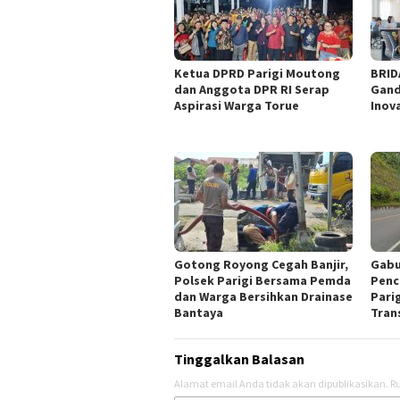
‎Ketua DPRD Parigi Moutong
BRID
dan Anggota DPR RI Serap
Gand
Aspirasi Warga Torue
Inov
Gotong Royong Cegah Banjir,
Gabu
Polsek Parigi Bersama Pemda
Penc
dan Warga Bersihkan Drainase
Parig
Bantaya
Tran
Tinggalkan Balasan
Alamat email Anda tidak akan dipublikasikan.
Ru