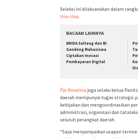
Seleksi ini dilaksanakan dalam rangk
Una-Una
.
BACAAN LAINNYA
BRIDA Sulteng dan BI
Po
Gandeng Mahasiswa
Ta
Ciptakan Inovasi
Pe
Pembayaran Digital
Ko
Di
Pjs Novalina
juga selaku ketua Panit
daerah mempunyai tugas strategis 
kebijakan dan mengoordinasikan pe
administrasi, organisasi dan tatala
seluruh perangkat daerah.
“Saya menyampaikan ucapan terima ka