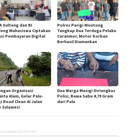
A Sulteng dan BI
Polres Parigi Moutong
eng Mahasiswa Ciptakan
Tangkap Dua Terduga Pelaku
asi Pembayaran Digital
Curanmor, Motor Korban
Berhasil Diamankan
ngan Organisasi
Dua Warga Masigi Diriungkus
inta Alam, Gelar Palu-
Polisi, Bawa Sabu 4,79 Gram
i Road Clean di Jalan
dari Palu
s Sulawesi
as yang wajib ditandai
*