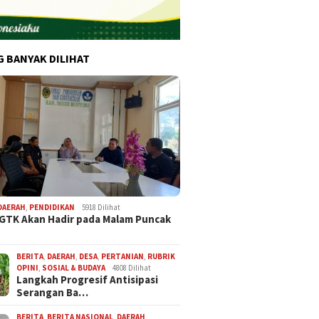
G BANYAK DILIHAT
DAERAH
,
PENDIDIKAN
5918 Dilihat
 GTK Akan Hadir pada Malam Puncak
BERITA
,
DAERAH
,
DESA
,
PERTANIAN
,
RUBRIK
OPINI
,
SOSIAL & BUDAYA
4808 Dilihat
Langkah Progresif Antisipasi
Serangan Ba…
BERITA
,
BERITA NASIONAL
,
DAERAH
,