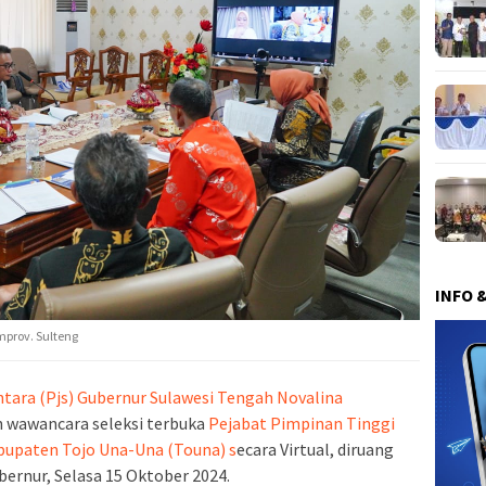
INFO 
prov. Sulteng
tara (Pjs) Gubernur Sulawesi Tengah Novalina
n wawancara seleksi terbuka
Pejabat Pimpinan Tinggi
bupaten Tojo Una-Una (Touna) s
ecara Virtual, diruang
bernur, Selasa 15 Oktober 2024.