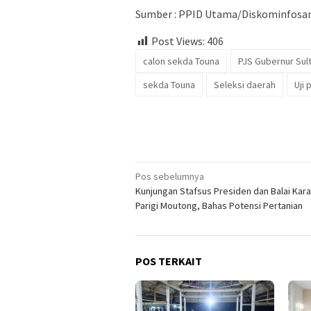
Sumber : PPID Utama/Diskominfosa
Post Views:
406
calon sekda Touna
PJS Gubernur Sul
sekda Touna
Seleksi daerah
Uji
Navigasi
Pos sebelumnya
Kunjungan Stafsus Presiden dan Balai Kara
pos
Parigi Moutong, Bahas Potensi Pertanian
POS TERKAIT