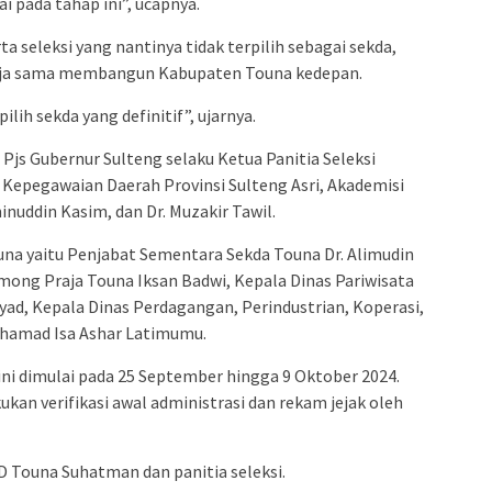
 pada tahap ini”, ucapnya.
a seleksi yang nantinya tidak terpilih sebagai sekda,
kerja sama membangun Kabupaten Touna kedepan.
ilih sekda yang definitif”, ujarnya.
i Pjs Gubernur Sulteng selaku Ketua Panitia Seleksi
Kepegawaian Daerah Provinsi Sulteng Asri, Akademisi
minuddin Kasim, dan Dr. Muzakir Tawil.
una yaitu Penjabat Sementara Sekda Touna Dr. Alimudin
ong Praja Touna Iksan Badwi, Kepala Dinas Pariwisata
d, Kepala Dinas Perdagangan, Perindustrian, Koperasi,
hamad Isa Ashar Latimumu.
ini dimulai pada 25 September hingga 9 Oktober 2024.
ukan verifikasi awal administrasi dan rekam jejak oleh
D Touna Suhatman dan panitia seleksi.