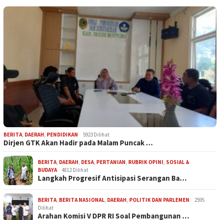
BERITA
,
DAERAH
,
PENDIDIKAN
5923 Dilihat
Dirjen GTK Akan Hadir pada Malam Puncak …
BERITA
,
DAERAH
,
DESA
,
PERTANIAN
,
RUBRIK OPINI
,
SOSIAL &
BUDAYA
4812 Dilihat
Langkah Progresif Antisipasi Serangan Ba…
BERITA
,
BERITA NASIONAL
,
DAERAH
,
POLITIK DAN PARLEMEN
2595
Dilihat
Arahan Komisi V DPR RI Soal Pembangunan …