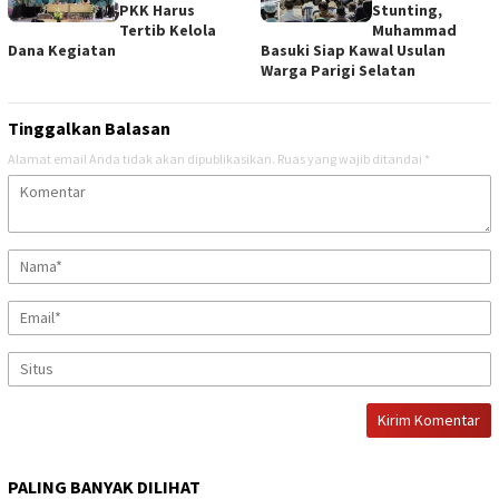
PKK Harus
Stunting,
Tertib Kelola
Muhammad
Dana Kegiatan
Basuki Siap Kawal Usulan
Warga Parigi Selatan
Tinggalkan Balasan
Alamat email Anda tidak akan dipublikasikan.
Ruas yang wajib ditandai
*
PALING BANYAK DILIHAT