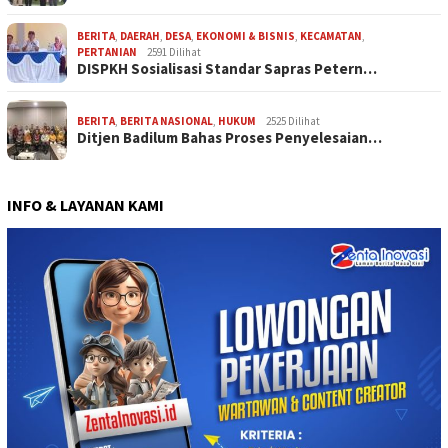
BERITA
,
DAERAH
,
DESA
,
EKONOMI & BISNIS
,
KECAMATAN
,
PERTANIAN
2591 Dilihat
DISPKH Sosialisasi Standar Sapras Petern…
BERITA
,
BERITA NASIONAL
,
HUKUM
2525 Dilihat
Ditjen Badilum Bahas Proses Penyelesaian…
INFO & LAYANAN KAMI