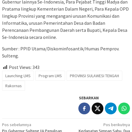
Gubernur lainnya Se-Indonesia, Para Pejabat Tinggi Madya dan
Pratama lingkup Kementerian Dalam Negeri, Para Kepala OPD
lingkup Provinsi yang mengangani urusan Komunikasi dan
Informatika, urusan Pemerintahan Desa dan Badan
Perencanaan Pembangunan Daerah serta Bupati, Kepala Desa
Se-Indonesia secara online.
Sumber : PPID Utama/Diskominfosantik/Humas Pemprov.
Sulteng.
Post Views:
343
Launching LMS
Program LMS
PROVINSI SULAWESI TENGAH
Rakornas
SEBARKAN
Navigasi
Pos sebelumnya
Pos berikutnya
Pjs Gubernur Sulteng Uji Penulisan
Kedapatan Simpan Sabu, Dua