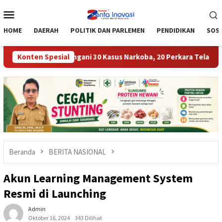
Loncat
Menu
ke
Mobile
konten
HOME
DAERAH
POLITIK DAN PARLEMEN
PENDIDIKAN
SOSI
 Moutong Tangani 30 Kasus Narkoba, 20 Perkara Telah P21
Konten Spesial
Beranda
BERITA NASIONAL
Akun Learning Management System
Resmi di Launching
Admin
Oktober 16, 2024
343 Dilihat