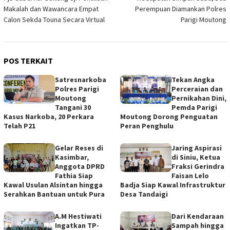
pos
Makalah dan Wawancara Empat
Perempuan Diamankan Polres
Calon Sekda Touna Secara Virtual
Parigi Moutong
POS TERKAIT
Satresnarkoba
Tekan Angka
Polres Parigi
Perceraian dan
Moutong
Pernikahan Dini,
Tangani 30
Pemda Parigi
Kasus Narkoba, 20 Perkara
Moutong Dorong Penguatan
Telah P21
Peran Penghulu
Gelar Reses di
Jaring Aspirasi
Kasimbar,
di Siniu, Ketua
Anggota DPRD
Fraksi Gerindra
Fathia Siap
Faisan Lelo
Kawal Usulan Alsintan hingga
Badja Siap Kawal Infrastruktur
Serahkan Bantuan untuk Pura
Desa Tandaigi
A.M Hestiwati
Dari Kendaraan
Ingatkan TP-
Sampah hingga