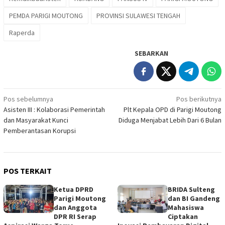
PEMDA PARIGI MOUTONG
PROVINSI SULAWESI TENGAH
Raperda
SEBARKAN
Navigasi
Pos sebelumnya
Pos berikutnya
Asisten III : Kolaborasi Pemerintah
Plt Kepala OPD di Parigi Moutong
pos
dan Masyarakat Kunci
Diduga Menjabat Lebih Dari 6 Bulan
Pemberantasan Korupsi
POS TERKAIT
‎Ketua DPRD
BRIDA Sulteng
Parigi Moutong
dan BI Gandeng
dan Anggota
Mahasiswa
DPR RI Serap
Ciptakan