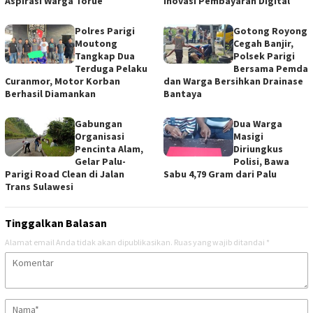
Aspirasi Warga Torue
Inovasi Pembayaran Digital
Polres Parigi
Gotong Royong
Moutong
Cegah Banjir,
Tangkap Dua
Polsek Parigi
Terduga Pelaku
Bersama Pemda
Curanmor, Motor Korban
dan Warga Bersihkan Drainase
Berhasil Diamankan
Bantaya
Gabungan
Dua Warga
Organisasi
Masigi
Pencinta Alam,
Diriungkus
Gelar Palu-
Polisi, Bawa
Parigi Road Clean di Jalan
Sabu 4,79 Gram dari Palu
Trans Sulawesi
Tinggalkan Balasan
Alamat email Anda tidak akan dipublikasikan.
Ruas yang wajib ditandai
*