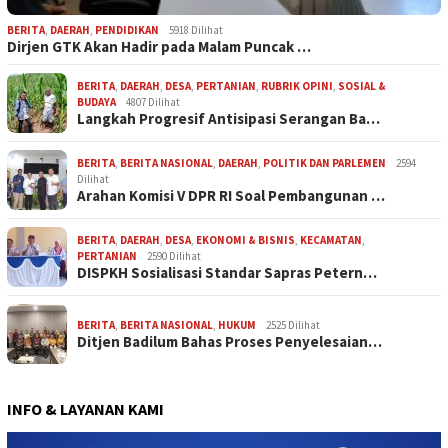
BERITA
,
DAERAH
,
PENDIDIKAN
5918 Dilihat
Dirjen GTK Akan Hadir pada Malam Puncak …
BERITA
,
DAERAH
,
DESA
,
PERTANIAN
,
RUBRIK OPINI
,
SOSIAL &
BUDAYA
4807 Dilihat
Langkah Progresif Antisipasi Serangan Ba…
BERITA
,
BERITA NASIONAL
,
DAERAH
,
POLITIK DAN PARLEMEN
2594
Dilihat
Arahan Komisi V DPR RI Soal Pembangunan …
BERITA
,
DAERAH
,
DESA
,
EKONOMI & BISNIS
,
KECAMATAN
,
PERTANIAN
2590 Dilihat
DISPKH Sosialisasi Standar Sapras Petern…
BERITA
,
BERITA NASIONAL
,
HUKUM
2525 Dilihat
Ditjen Badilum Bahas Proses Penyelesaian…
INFO & LAYANAN KAMI