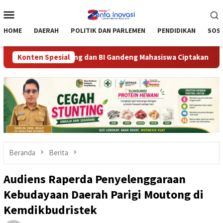
Loncat
Menu
ke
Mobile
konten
HOME
DAERAH
POLITIK DAN PARLEMEN
PENDIDIKAN
SOSI
BRIDA Sulteng dan BI Gandeng Mahasiswa Ciptakan Inovasi Pem
Konten Spesial
Beranda
Berita
Audiens Raperda Penyelenggaraan
Kebudayaan Daerah Parigi Moutong di
Kemdikbudristek