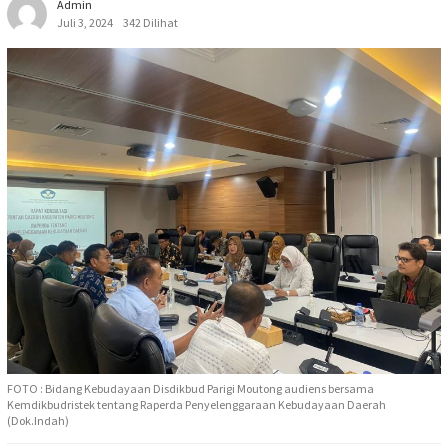
Admin
Juli 3, 2024
342 Dilihat
FOTO : Bidang Kebudayaan Disdikbud Parigi Moutong audiens bersama
Kemdikbudristek tentang Raperda Penyelenggaraan Kebudayaan Daerah
(Dok.Indah)