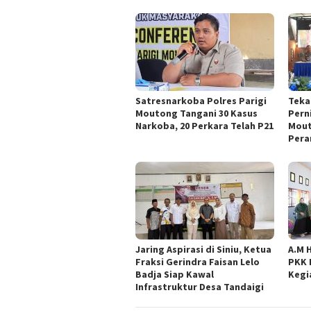
Satresnarkoba Polres Parigi
Teka
Moutong Tangani 30 Kasus
Pern
Narkoba, 20 Perkara Telah P21
Mout
Pera
Jaring Aspirasi di Siniu, Ketua
A.M 
Fraksi Gerindra Faisan Lelo
PKK 
Badja Siap Kawal
Kegi
Infrastruktur Desa Tandaigi