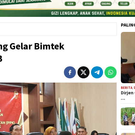
PALIN
ng Gelar Bimtek
B
BERITA
,
Dirjen
…