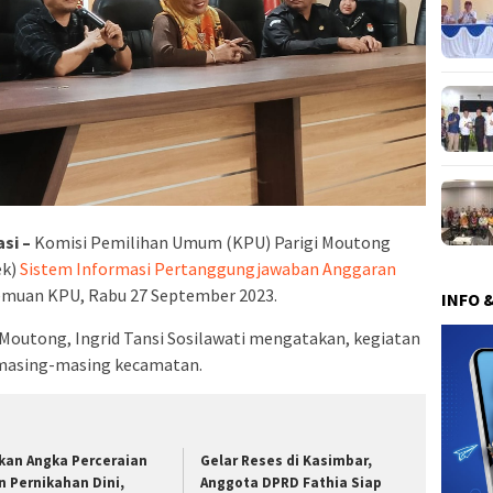
si –
Komisi Pemilihan Umum (KPU) Parigi Moutong
ek)
Sistem Informasi Pertanggungjawaban Anggaran
temuan KPU, Rabu 27 September 2023.
INFO 
outong, Ingrid Tansi Sosilawati mengatakan, kegiatan
di masing-masing kecamatan.
kan Angka Perceraian
Gelar Reses di Kasimbar,
n Pernikahan Dini,
Anggota DPRD Fathia Siap