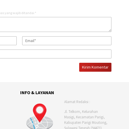
as yang wajib ditandai
*
INFO & LAYANAN
Alamat Redaksi :
Jl. Telkom, Kelurahan
Masigi, Kecamatan Parigi,
Kabupaten Parigi Moutong,
Sulawesi Tengah (94471)