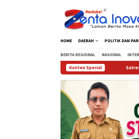
Loncat
ke
konten
HOME
DAERAH
POLITIK DAN PA
BERITA REGIONAL
NASIONAL
INTE
Konten Spesial
Satresnarkoba Polres Pari