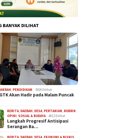
G BANYAK DILIHAT
DAERAH
,
PENDIDIKAN
5924 Dilihat
 GTK Akan Hadir pada Malam Puncak
BERITA
,
DAERAH
,
DESA
,
PERTANIAN
,
RUBRIK
OPINI
,
SOSIAL & BUDAYA
4812 Dilihat
Langkah Progresif Antisipasi
Serangan Ba…
BERITA
,
DAERAH
,
DESA
,
EKONOMI & BISNIS
,