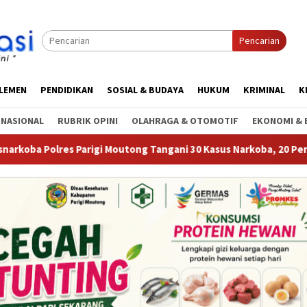
Pencarian
RLEMEN
PENDIDIKAN
SOSIAL & BUDAYA
HUKUM
KRIMINAL
K
RNASIONAL
RUBRIK OPINI
OLAHRAGA & OTOMOTIF
EKONOMI & 
gi Moutong Tangani 30 Kasus Narkoba, 20 Perkara Telah P21