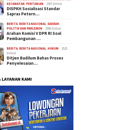
KECAMATAN
,
PERTANIAN
2597 Dilihat
DISPKH Sosialisasi Standar
Sapras Petern…
BERITA
,
BERITA NASIONAL
,
DAERAH
,
POLITIK DAN PARLEMEN
2596 Dilihat
Arahan Komisi V DPR RI Soal
Pembangunan …
BERITA
,
BERITA NASIONAL
,
HUKUM
2525
Dilihat
Ditjen Badilum Bahas Proses
Penyelesaian…
& LAYANAN KAMI