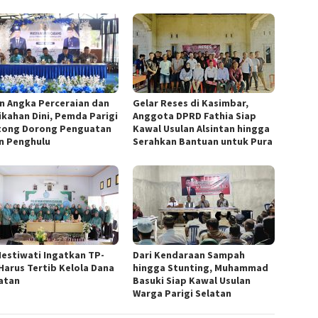
n Angka Perceraian dan
Gelar Reses di Kasimbar,
ikahan Dini, Pemda Parigi
Anggota DPRD Fathia Siap
ong Dorong Penguatan
Kawal Usulan Alsintan hingga
n Penghulu
Serahkan Bantuan untuk Pura
Hestiwati Ingatkan TP-
Dari Kendaraan Sampah
Harus Tertib Kelola Dana
hingga Stunting, Muhammad
atan
Basuki Siap Kawal Usulan
Warga Parigi Selatan