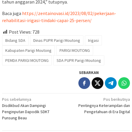
tahun anggaran 2024,” tutupnya.
Baca juga
https://zentainovasi.id/2023/08/02/pekerjaan-
rehabilitasi-irigasi-tindaki-capai-25-persen/
Post Views:
728
Bidang SDA
Dinas PUPR Parigi Moutong
Irigasi
Kabupaten Parigi Moutong
PARIGI MOUTONG
PEMDA PARIGI MOUTONG
SDA PUPR Parigi Moutong
SEBARKAN
Navigasi
Pos sebelumnya
Pos berikutnya
Disdikbud Akan Dampingi
Pentingnya Keterampilan dan
pos
Penginputan Dapodik SDKT
Pengetahuan di Era Digital
Punsung Beau