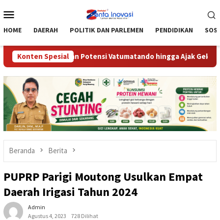
Loncat
Menu
ke
Mobile
konten
HOME
DAERAH
POLITIK DAN PARLEMEN
PENDIDIKAN
SOSI
pu’u, Optimalkan Potensi Vatumatando hingga Ajak Gekrafs Doron
Konten Spesial
Beranda
Berita
PUPRP Parigi Moutong Usulkan Empat
Daerah Irigasi Tahun 2024
Admin
Agustus 4, 2023
728 Dilihat