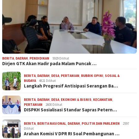
BERITA
,
DAERAH
,
PENDIDIKAN
5929 Dilihat
Dirjen GTK Akan Hadir pada Malam Puncak …
BERITA
,
DAERAH
,
DESA
,
PERTANIAN
,
RUBRIK OPINI
,
SOSIAL &
BUDAYA
4821 Dilihat
Langkah Progresif Antisipasi Serangan Ba…
BERITA
,
DAERAH
,
DESA
,
EKONOMI & BISNIS
,
KECAMATAN
,
PERTANIAN
2600 Dilihat
DISPKH Sosialisasi Standar Sapras Petern…
BERITA
,
BERITA NASIONAL
,
DAERAH
,
POLITIK DAN PARLEMEN
2597
Dilihat
Arahan Komisi V DPR RI Soal Pembangunan …