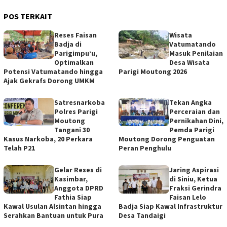
POS TERKAIT
Reses Faisan
Wisata
Badja di
Vatumatando
Parigimpu’u,
Masuk Penilaian
Optimalkan
Desa Wisata
Potensi Vatumatando hingga
Parigi Moutong 2026
Ajak Gekrafs Dorong UMKM
Satresnarkoba
Tekan Angka
Polres Parigi
Perceraian dan
Moutong
Pernikahan Dini,
Tangani 30
Pemda Parigi
Kasus Narkoba, 20 Perkara
Moutong Dorong Penguatan
Telah P21
Peran Penghulu
Gelar Reses di
Jaring Aspirasi
Kasimbar,
di Siniu, Ketua
Anggota DPRD
Fraksi Gerindra
Fathia Siap
Faisan Lelo
Kawal Usulan Alsintan hingga
Badja Siap Kawal Infrastruktur
Serahkan Bantuan untuk Pura
Desa Tandaigi