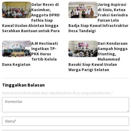
Gelar Reses di
Jaring Aspirasi
Kasimbar,
di Siniu, Ketua
Anggota DPRD
Fraksi Gerindra
Fathia Siap
Faisan Lelo
Kawal Usulan Alsintan hingga
Badja Siap Kawal Infrastruktur
Serahkan Bantuan untuk Pura
Desa Tandaigi
A.M Hestiwati
Dari Kendaraan
Ingatkan TP-
Sampah hingga
PKK Harus
Stunting,
Tertib Kelola
Muhammad
Dana Kegiatan
Basuki Siap Kawal Usulan
Warga Parigi Selatan
Tinggalkan Balasan
Alamat email Anda tidak akan dipublikasikan.
Ruas yang wajib ditandai
*