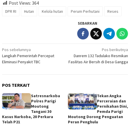
Post Views:
364
DPR RI
Hutan
Kelola hutan
Perum Perhutani
Reses
SEBARKAN
Navigasi
Pos sebelumnya
Pos berikutnya
Langkah Pemerintah Percepat
Danrem 132 Tadulako Resmikan
pos
Eliminasi Penyakit TBC
Fasilitas Air Bersih di Desa Gangga
POS TERKAIT
Satresnarkoba
Tekan Angka
Polres Parigi
Perceraian dan
Moutong
Pernikahan Dini,
Tangani 30
Pemda Parigi
Kasus Narkoba, 20 Perkara
Moutong Dorong Penguatan
Telah P21
Peran Penghulu