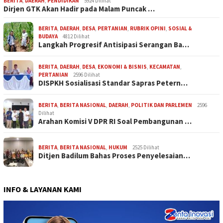
BERITA
,
DAERAH
,
PENDIDIKAN
5924 Dilihat
Dirjen GTK Akan Hadir pada Malam Puncak …
BERITA
,
DAERAH
,
DESA
,
PERTANIAN
,
RUBRIK OPINI
,
SOSIAL &
BUDAYA
4812 Dilihat
Langkah Progresif Antisipasi Serangan Ba…
BERITA
,
DAERAH
,
DESA
,
EKONOMI & BISNIS
,
KECAMATAN
,
PERTANIAN
2596 Dilihat
DISPKH Sosialisasi Standar Sapras Petern…
BERITA
,
BERITA NASIONAL
,
DAERAH
,
POLITIK DAN PARLEMEN
2596
Dilihat
Arahan Komisi V DPR RI Soal Pembangunan …
BERITA
,
BERITA NASIONAL
,
HUKUM
2525 Dilihat
Ditjen Badilum Bahas Proses Penyelesaian…
INFO & LAYANAN KAMI