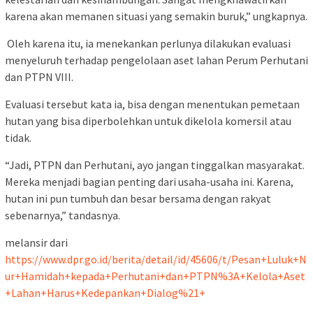
karena akan memanen situasi yang semakin buruk,” ungkapnya.
Oleh karena itu, ia menekankan perlunya dilakukan evaluasi
menyeluruh terhadap pengelolaan aset lahan Perum Perhutani
dan PTPN VIII.
Evaluasi tersebut kata ia, bisa dengan menentukan pemetaan
hutan yang bisa diperbolehkan untuk dikelola komersil atau
tidak.
“Jadi, PTPN dan Perhutani, ayo jangan tinggalkan masyarakat.
Mereka menjadi bagian penting dari usaha-usaha ini. Karena,
hutan ini pun tumbuh dan besar bersama dengan rakyat
sebenarnya,” tandasnya.
melansir dari
https://www.dpr.go.id/berita/detail/id/45606/t/Pesan+Luluk+N
ur+Hamidah+kepada+Perhutani+dan+PTPN%3A+Kelola+Aset
+Lahan+Harus+Kedepankan+Dialog%21+