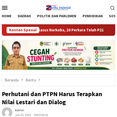
Loncat
Menu
ke
Mobile
konten
HOME
DAERAH
POLITIK DAN PARLEMEN
PENDIDIKAN
SOSI
Tangani 30 Kasus Narkoba, 20 Perkara Telah P21
Konten Spesial
Tekan A
Beranda
Berita
Perhutani dan PTPN Harus Terapkan
Nilai Lestari dan Dialog
Admin
Juli 25, 2023
364 Dilihat