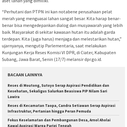
aset lahan yang dimiliki.
“Perhutani dan PTPN ini kan notabene perusahaan pelat
merah yang menguasai lahan sangat besar. Kita harap benar-
benar bisa mengedepankan dialog dan musyawarah yang lebih
baik. Masyarakat di sekitar kawasan hutan itu adalah garda
terdepan. Kita (juga harus) menjaga dan melestarikan hutan,”
ujarnyanya, mengutip Parlementaria, saat melakukan
Kunjungan Kerja Reses Komisi VI DPR, di Ciater, Kabupaten
Subang, Jawa Barat, Senin (17/7) melansir dpr.go.id.
BACAAN LAINNYA
Reses di Moutong, Sutoyo Serap Aspirasi Pendidikan dan
Kesehatan, Sekaligus Salurkan Beasiswa PIP Nilam Sari
Lawira
Reses di Kecamatan Taopa, Candra Setiawan Serap Aspirasi
Infrastruktur, Pertanian hingga Peran Pemuda
Fokus Keselamatan dan Pembangunan Desa, Arnol Aholai
Kawal Aspirasi Warga Parigi Tengah