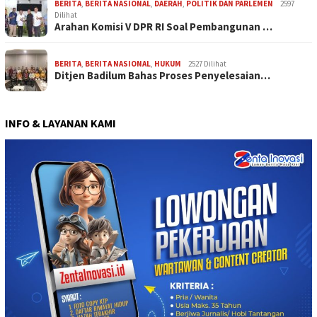
BERITA
,
BERITA NASIONAL
,
DAERAH
,
POLITIK DAN PARLEMEN
2597
Dilihat
Arahan Komisi V DPR RI Soal Pembangunan …
BERITA
,
BERITA NASIONAL
,
HUKUM
2527 Dilihat
Ditjen Badilum Bahas Proses Penyelesaian…
INFO & LAYANAN KAMI