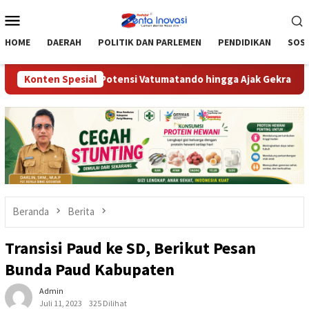
Loncat
Menu
ke
Mobile
konten
HOME
DAERAH
POLITIK DAN PARLEMEN
PENDIDIKAN
SOSI
, Optimalkan Potensi Vatumatando hingga Ajak Gekrafs Dorong U
Konten Spesial
Beranda
Berita
Transisi Paud ke SD, Berikut Pesan
Bunda Paud Kabupaten
Admin
Juli 11, 2023
325 Dilihat