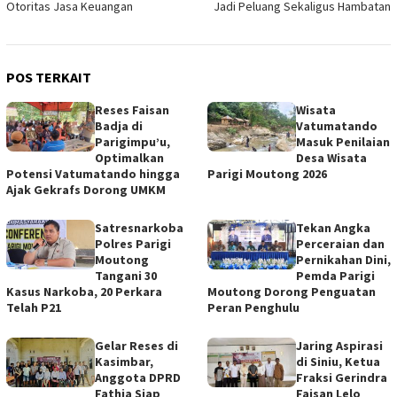
Otoritas Jasa Keuangan
Jadi Peluang Sekaligus Hambatan
POS TERKAIT
Reses Faisan
Wisata
Badja di
Vatumatando
Parigimpu’u,
Masuk Penilaian
Optimalkan
Desa Wisata
Potensi Vatumatando hingga
Parigi Moutong 2026
Ajak Gekrafs Dorong UMKM
Satresnarkoba
Tekan Angka
Polres Parigi
Perceraian dan
Moutong
Pernikahan Dini,
Tangani 30
Pemda Parigi
Kasus Narkoba, 20 Perkara
Moutong Dorong Penguatan
Telah P21
Peran Penghulu
Gelar Reses di
Jaring Aspirasi
Kasimbar,
di Siniu, Ketua
Anggota DPRD
Fraksi Gerindra
Fathia Siap
Faisan Lelo