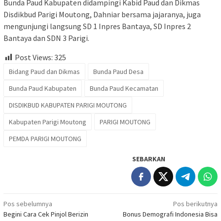
Bunda Paud Kabupaten didampingi Kabid Paud dan Dikmas
Disdikbud Parigi Moutong, Dahniar bersama jajaranya, juga
mengunjungi langsung SD 1 Inpres Bantaya, SD Inpres 2
Bantaya dan SDN 3 Parigi.
Post Views:
325
Bidang Paud dan Dikmas
Bunda Paud Desa
Bunda Paud Kabupaten
Bunda Paud Kecamatan
DISDIKBUD KABUPATEN PARIGI MOUTONG
Kabupaten Parigi Moutong
PARIGI MOUTONG
PEMDA PARIGI MOUTONG
SEBARKAN
Navigasi
Pos sebelumnya
Pos berikutnya
Begini Cara Cek Pinjol Berizin
Bonus Demografi Indonesia Bisa
pos