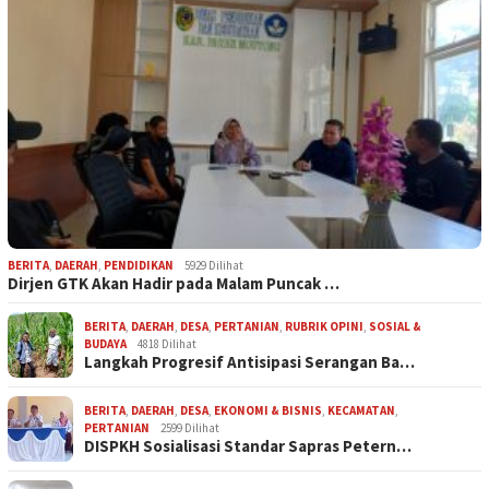
BERITA
,
DAERAH
,
PENDIDIKAN
5929 Dilihat
Dirjen GTK Akan Hadir pada Malam Puncak …
BERITA
,
DAERAH
,
DESA
,
PERTANIAN
,
RUBRIK OPINI
,
SOSIAL &
BUDAYA
4818 Dilihat
Langkah Progresif Antisipasi Serangan Ba…
BERITA
,
DAERAH
,
DESA
,
EKONOMI & BISNIS
,
KECAMATAN
,
PERTANIAN
2599 Dilihat
DISPKH Sosialisasi Standar Sapras Petern…