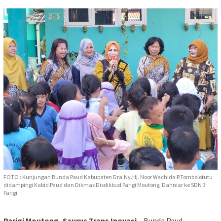
FOTO : Kunjungan Bunda Paud Kabupaten Dra.Ny.Hj. Noor Wachida P.Tombolotutu
didampingi Kabid Paud dan Dikmas Disdikbud Parigi Moutong, Dahniar ke SDN 3
Parigi
Parigi Moutong, Saurus Trans Inovasi
– Bunda Paud