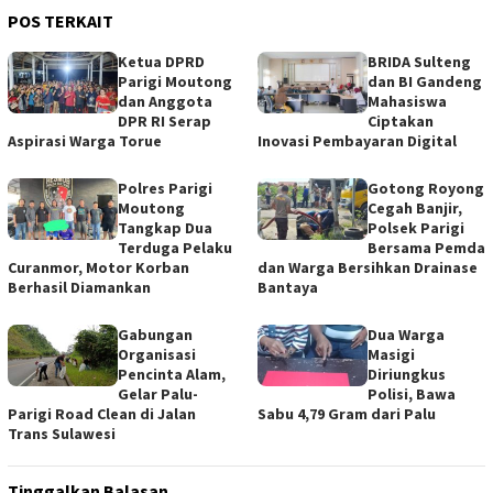
POS TERKAIT
‎Ketua DPRD
BRIDA Sulteng
Parigi Moutong
dan BI Gandeng
dan Anggota
Mahasiswa
DPR RI Serap
Ciptakan
Aspirasi Warga Torue
Inovasi Pembayaran Digital
Polres Parigi
Gotong Royong
Moutong
Cegah Banjir,
Tangkap Dua
Polsek Parigi
Terduga Pelaku
Bersama Pemda
Curanmor, Motor Korban
dan Warga Bersihkan Drainase
Berhasil Diamankan
Bantaya
Gabungan
Dua Warga
Organisasi
Masigi
Pencinta Alam,
Diriungkus
Gelar Palu-
Polisi, Bawa
Parigi Road Clean di Jalan
Sabu 4,79 Gram dari Palu
Trans Sulawesi
Tinggalkan Balasan