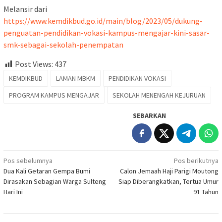
Melansir dari
https://www.kemdikbud.go.id/main/blog/2023/05/dukung-
penguatan-pendidikan-vokasi-kampus-mengajar-kini-sasar-
smk-sebagai-sekolah-penempatan
Post Views:
437
KEMDIKBUD
LAMAN MBKM
PENDIDIKAN VOKASI
PROGRAM KAMPUS MENGAJAR
SEKOLAH MENENGAH KEJURUAN
SEBARKAN
Navigasi
Pos sebelumnya
Pos berikutnya
Dua Kali Getaran Gempa Bumi
Calon Jemaah Haji Parigi Moutong
pos
Dirasakan Sebagian Warga Sulteng
Siap Diberangkatkan, Tertua Umur
Hari Ini
91 Tahun