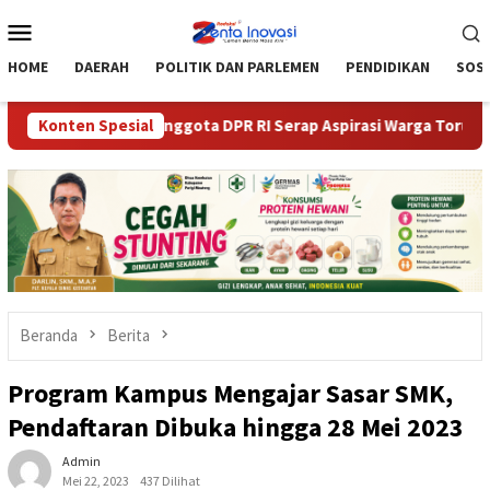
Loncat
Menu
ke
Mobile
konten
HOME
DAERAH
POLITIK DAN PARLEMEN
PENDIDIKAN
SOSI
Moutong dan Anggota DPR RI Serap Aspirasi Warga Torue
Konten Spesial
Beranda
Berita
Program Kampus Mengajar Sasar SMK,
Pendaftaran Dibuka hingga 28 Mei 2023
Admin
Mei 22, 2023
437 Dilihat