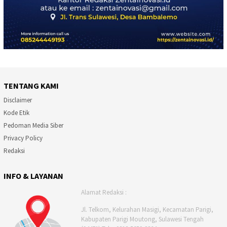
TENTANG KAMI
Disclaimer
Kode Etik
Pedoman Media Siber
Privacy Policy
Redaksi
INFO & LAYANAN
Alamat Redaksi :
Jl. Telkom, Kelurahan Masigi, Kecamatan Parigi,
Kabupaten Parigi Moutong, Sulawesi Tengah