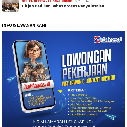
BERITA
,
BERITA NASIONAL
,
HUKUM
2525 Dilihat
Ditjen Badilum Bahas Proses Penyelesaian…
INFO & LAYANAN KAMI