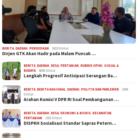
BERITA
,
DAERAH
,
PENDIDIKAN
5919 Dilihat
Dirjen GTK Akan Hadir pada Malam Puncak …
BERITA
,
DAERAH
,
DESA
,
PERTANIAN
,
RUBRIK OPINI
,
SOSIAL &
BUDAYA
4808 Dilihat
Langkah Progresif Antisipasi Serangan Ba…
BERITA
,
BERITA NASIONAL
,
DAERAH
,
POLITIK DAN PARLEMEN
2594
Dilihat
Arahan Komisi V DPR RI Soal Pembangunan …
BERITA
,
DAERAH
,
DESA
,
EKONOMI & BISNIS
,
KECAMATAN
,
PERTANIAN
2591 Dilihat
DISPKH Sosialisasi Standar Sapras Petern…