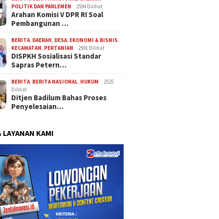
POLITIK DAN PARLEMEN
2594 Dilihat
Arahan Komisi V DPR RI Soal
Pembangunan …
BERITA
,
DAERAH
,
DESA
,
EKONOMI & BISNIS
,
KECAMATAN
,
PERTANIAN
2591 Dilihat
DISPKH Sosialisasi Standar
Sapras Petern…
BERITA
,
BERITA NASIONAL
,
HUKUM
2525
Dilihat
Ditjen Badilum Bahas Proses
Penyelesaian…
& LAYANAN KAMI