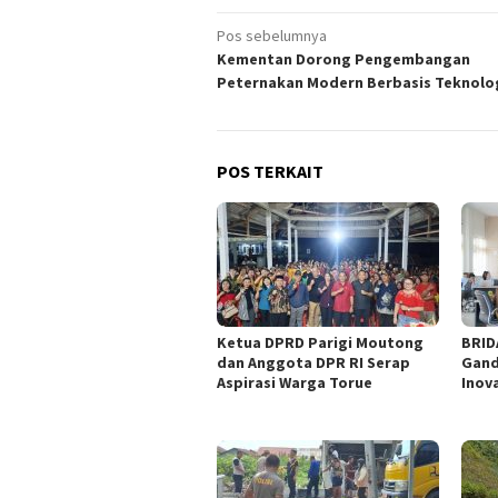
Navigasi
Pos sebelumnya
Kementan Dorong Pengembangan
pos
Peternakan Modern Berbasis Teknolo
POS TERKAIT
‎Ketua DPRD Parigi Moutong
BRID
dan Anggota DPR RI Serap
Gand
Aspirasi Warga Torue
Inov