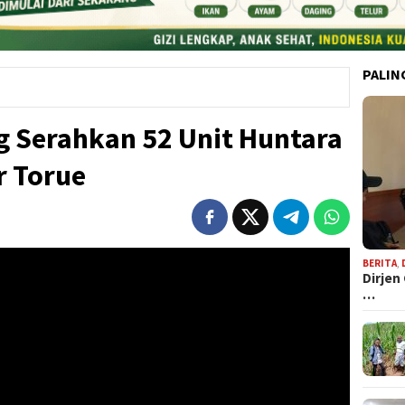
PALIN
g Serahkan 52 Unit Huntara
r Torue
BERITA
,
Dirjen
…