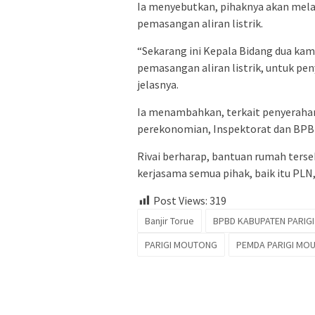
Ia menyebutkan, pihaknya akan mela
pemasangan aliran listrik.
“Sekarang ini Kepala Bidang dua kam
pemasangan aliran listrik, untuk pe
jelasnya.
Ia menambahkan, terkait penyerahan 
perekonomian, Inspektorat dan BPB
Rivai berharap, bantuan rumah terse
kerjasama semua pihak, baik itu PL
Post Views:
319
Banjir Torue
BPBD KABUPATEN PARIG
PARIGI MOUTONG
PEMDA PARIGI MO