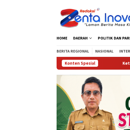
Loncat
ke
konten
HOME
DAERAH
POLITIK DAN PA
BERITA REGIONAL
NASIONAL
INTE
Konten Spesial
‎Ketua DPRD Parigi