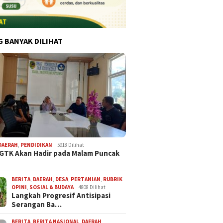
G BANYAK DILIHAT
DAERAH
,
PENDIDIKAN
5918 Dilihat
 GTK Akan Hadir pada Malam Puncak
BERITA
,
DAERAH
,
DESA
,
PERTANIAN
,
RUBRIK
OPINI
,
SOSIAL & BUDAYA
4808 Dilihat
Langkah Progresif Antisipasi
Serangan Ba…
BERITA
,
BERITA NASIONAL
,
DAERAH
,