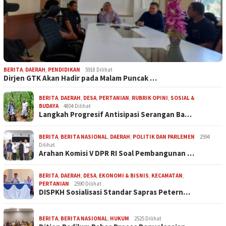
BERITA
,
DAERAH
,
PENDIDIKAN
5918 Dilihat
Dirjen GTK Akan Hadir pada Malam Puncak …
BERITA
,
DAERAH
,
DESA
,
PERTANIAN
,
RUBRIK OPINI
,
SOSIAL &
BUDAYA
4804 Dilihat
Langkah Progresif Antisipasi Serangan Ba…
BERITA
,
BERITA NASIONAL
,
DAERAH
,
POLITIK DAN PARLEMEN
2594
Dilihat
Arahan Komisi V DPR RI Soal Pembangunan …
BERITA
,
DAERAH
,
DESA
,
EKONOMI & BISNIS
,
KECAMATAN
,
PERTANIAN
2590 Dilihat
DISPKH Sosialisasi Standar Sapras Petern…
BERITA
,
BERITA NASIONAL
,
HUKUM
2525 Dilihat