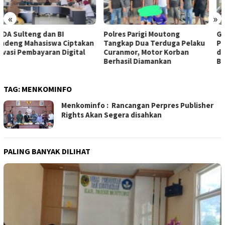
«
»
Polres Parigi Moutong
Gotong Royong Cegah Banjir,
Tangkap Dua Terduga Pelaku
Polsek Parigi Bersama Pemda
Curanmor, Motor Korban
dan Warga Bersihkan Drainase
Berhasil Diamankan
Bantaya
TAG:
MENKOMINFO
Menkominfo : Rancangan Perpres Publisher
Rights Akan Segera disahkan
PALING BANYAK DILIHAT