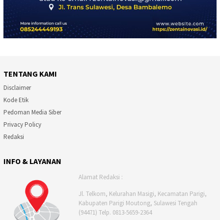
TENTANG KAMI
Disclaimer
Kode Etik
Pedoman Media Siber
Privacy Policy
Redaksi
INFO & LAYANAN
Alamat Redaksi :
Jl. Telkom, Kelurahan Masigi, Kecamatan Parigi,
Kabupaten Parigi Moutong, Sulawesi Tengah
(94471) Telp. 0813-5659-2364