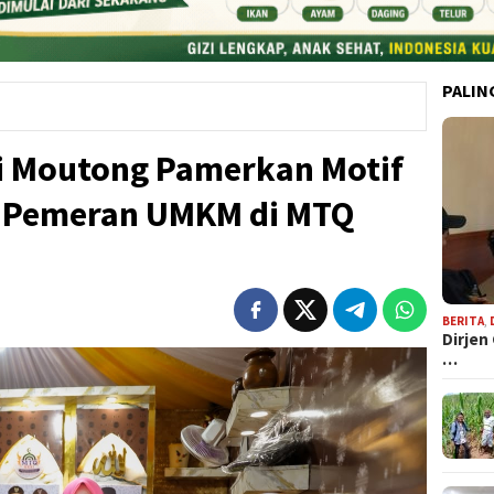
PALIN
i Moutong Pamerkan Motif
 Pemeran UMKM di MTQ
BERITA
,
Dirjen
…