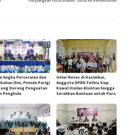
m
Perjuangkan Pusat Kuliner Toboli ke Kementerian
n Angka Perceraian dan
Gelar Reses di Kasimbar,
ikahan Dini, Pemda Parigi
Anggota DPRD Fathia Siap
ong Dorong Penguatan
Kawal Usulan Alsintan hingga
n Penghulu
Serahkan Bantuan untuk Pura