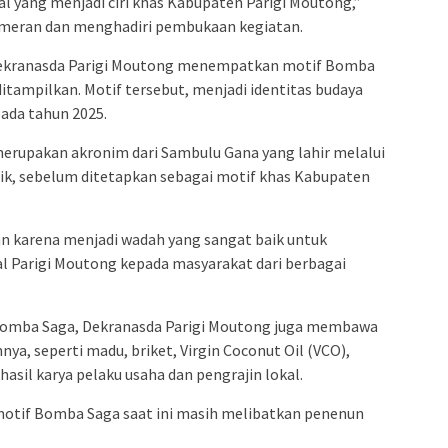
 yang menjadi ciri khas Kabupaten Parigi Moutong,”
pameran dan menghadiri pembukaan kegiatan.
 Dekranasda Parigi Moutong menempatkan motif Bomba
itampilkan. Motif tersebut, menjadi identitas budaya
pada tahun 2025.
erupakan akronim dari Sambulu Gana yang lahir melalui
ik, sebelum ditetapkan sebagai motif khas Kabupaten
kan karena menjadi wadah yang sangat baik untuk
 Parigi Moutong kepada masyarakat dari berbagai
Bomba Saga, Dekranasda Parigi Moutong juga membawa
a, seperti madu, briket, Virgin Coconut Oil (VCO),
hasil karya pelaku usaha dan pengrajin lokal.
otif Bomba Saga saat ini masih melibatkan penenun