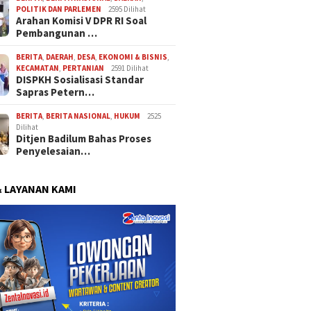
POLITIK DAN PARLEMEN
2595 Dilihat
Arahan Komisi V DPR RI Soal
Pembangunan …
BERITA
,
DAERAH
,
DESA
,
EKONOMI & BISNIS
,
KECAMATAN
,
PERTANIAN
2591 Dilihat
DISPKH Sosialisasi Standar
Sapras Petern…
BERITA
,
BERITA NASIONAL
,
HUKUM
2525
Dilihat
Ditjen Badilum Bahas Proses
Penyelesaian…
& LAYANAN KAMI