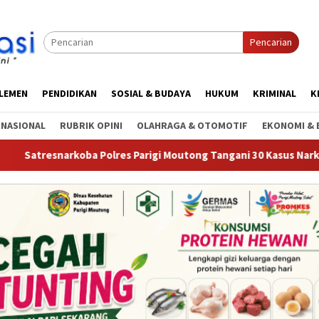
Pencarian
RLEMEN
PENDIDIKAN
SOSIAL & BUDAYA
HUKUM
KRIMINAL
K
RNASIONAL
RUBRIK OPINI
OLAHRAGA & OTOMOTIF
EKONOMI & 
olres Parigi Moutong Tangani 30 Kasus Narkoba, 20 Perkara Tela