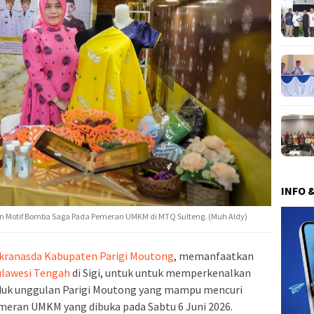
INFO 
an Motif Bomba Saga Pada Pemeran UMKM di MTQ Sulteng. (Muh Aldy)
kranasda Kabupaten Parigi Moutong
, memanfaatkan
ulawesi Tengah
di Sigi, untuk untuk memperkenalkan
duk unggulan Parigi Moutong yang mampu mencuri
meran UMKM yang dibuka pada Sabtu 6 Juni 2026.