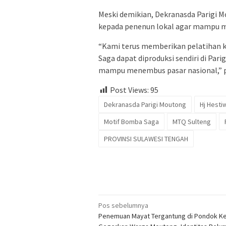
Meski demikian, Dekranasda Parigi 
kepada penenun lokal agar mampu me
“Kami terus memberikan pelatihan k
Saga dapat diproduksi sendiri di Par
mampu menembus pasar nasional,” 
Post Views:
95
Dekranasda Parigi Moutong
Hj Hesti
Motif Bomba Saga
MTQ Sulteng
PROVINSI SULAWESI TENGAH
Navigasi
Pos sebelumnya
Penemuan Mayat Tergantung di Pondok K
pos