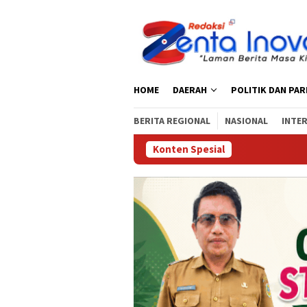
Loncat
ke
konten
HOME
DAERAH
POLITIK DAN PA
BERITA REGIONAL
NASIONAL
INTE
Konten Spesial
Satresnarkoba P