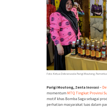
Foto: Ketua Dekranasda Parigi Moutong, Pamerk
Parigi Moutong, Zenta Inovasi
–
De
momentum
MTQ Tingkat Provinsi S
motif khas Bomba Saga sebagai pro
perhatian masyarakat luas dalam pa