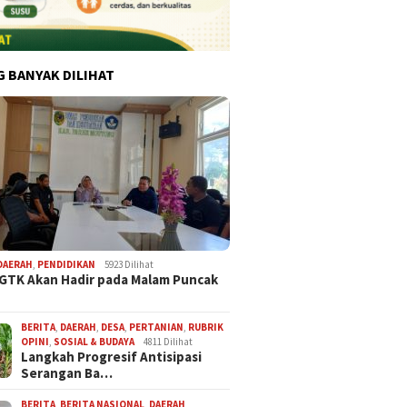
G BANYAK DILIHAT
DAERAH
,
PENDIDIKAN
5923 Dilihat
 GTK Akan Hadir pada Malam Puncak
BERITA
,
DAERAH
,
DESA
,
PERTANIAN
,
RUBRIK
OPINI
,
SOSIAL & BUDAYA
4811 Dilihat
Langkah Progresif Antisipasi
Serangan Ba…
BERITA
,
BERITA NASIONAL
,
DAERAH
,