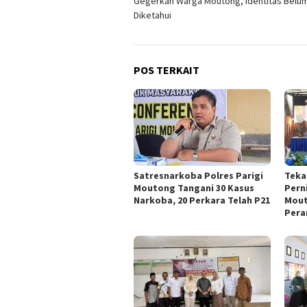
Gegerkan Warga Moutong, Identitas Belu
Diketahui
POS TERKAIT
Satresnarkoba Polres Parigi
Teka
Moutong Tangani 30 Kasus
Pern
Narkoba, 20 Perkara Telah P21
Mout
Pera