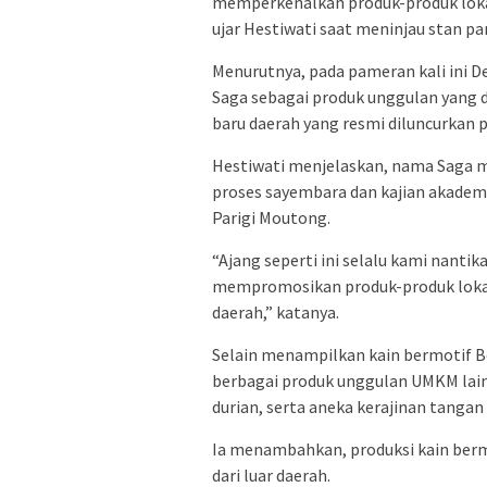
memperkenalkan produk-produk lokal
ujar Hestiwati saat meninjau stan 
Menurutnya, pada pameran kali ini
Saga sebagai produk unggulan yang d
baru daerah yang resmi diluncurkan 
Hestiwati menjelaskan, nama Saga m
proses sayembara dan kajian akadem
Parigi Moutong.
“Ajang seperti ini selalu kami nanti
mempromosikan produk-produk lokal
daerah,” katanya.
Selain menampilkan kain bermotif 
berbagai produk unggulan UMKM lainny
durian, serta aneka kerajinan tangan 
Ia menambahkan, produksi kain berm
dari luar daerah.