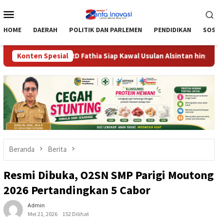
Loncat
Menu
ke
Mobile
konten
HOME
DAERAH
POLITIK DAN PARLEMEN
PENDIDIKAN
SOSI
 Anggota DPRD Fathia Siap Kawal Usulan Alsintan hingga Serahka
Konten Spesial
Beranda
Berita
Resmi Dibuka, O2SN SMP Parigi Moutong
2026 Pertandingkan 5 Cabor
Admin
Mei 21, 2026
152 Dilihat