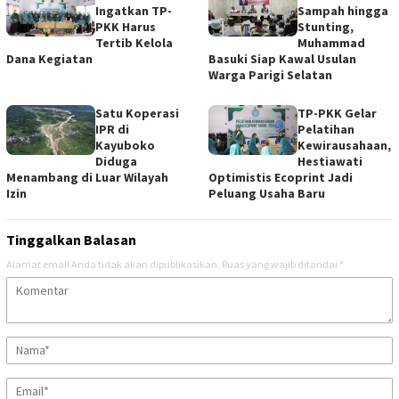
Ingatkan TP-
Sampah hingga
PKK Harus
Stunting,
Tertib Kelola
Muhammad
Dana Kegiatan
Basuki Siap Kawal Usulan
Warga Parigi Selatan
Satu Koperasi
TP-PKK Gelar
IPR di
Pelatihan
Kayuboko
Kewirausahaan,
Diduga
Hestiawati
Menambang di Luar Wilayah
Optimistis Ecoprint Jadi
Izin
Peluang Usaha Baru
Tinggalkan Balasan
Alamat email Anda tidak akan dipublikasikan.
Ruas yang wajib ditandai
*