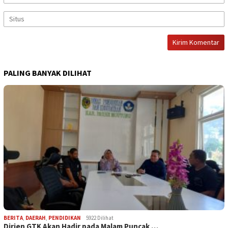
PALING BANYAK DILIHAT
BERITA
,
DAERAH
,
PENDIDIKAN
5922 Dilihat
Dirjen GTK Akan Hadir pada Malam Puncak …