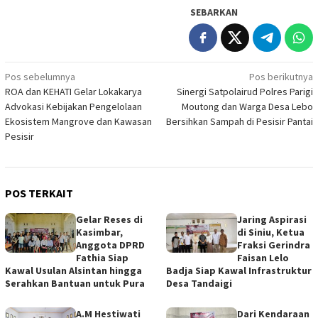
SEBARKAN
Navigasi
Pos sebelumnya
Pos berikutnya
ROA dan KEHATI Gelar Lokakarya
Sinergi Satpolairud Polres Parigi
pos
Advokasi Kebijakan Pengelolaan
Moutong dan Warga Desa Lebo
Ekosistem Mangrove dan Kawasan
Bersihkan Sampah di Pesisir Pantai
Pesisir
POS TERKAIT
Gelar Reses di
Jaring Aspirasi
Kasimbar,
di Siniu, Ketua
Anggota DPRD
Fraksi Gerindra
Fathia Siap
Faisan Lelo
Kawal Usulan Alsintan hingga
Badja Siap Kawal Infrastruktur
Serahkan Bantuan untuk Pura
Desa Tandaigi
A.M Hestiwati
Dari Kendaraan