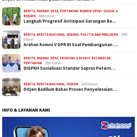
BERITA
,
DAERAH
,
DESA
,
PERTANIAN
,
RUBRIK OPINI
,
SOSIAL &
BUDAYA
4809 Dilihat
Langkah Progresif Antisipasi Serangan Ba…
BERITA
,
BERITA NASIONAL
,
DAERAH
,
POLITIK DAN PARLEMEN
2594
Dilihat
Arahan Komisi V DPR RI Soal Pembangunan …
BERITA
,
DAERAH
,
DESA
,
EKONOMI & BISNIS
,
KECAMATAN
,
PERTANIAN
2591 Dilihat
DISPKH Sosialisasi Standar Sapras Petern…
BERITA
,
BERITA NASIONAL
,
HUKUM
2525 Dilihat
Ditjen Badilum Bahas Proses Penyelesaian…
INFO & LAYANAN KAMI