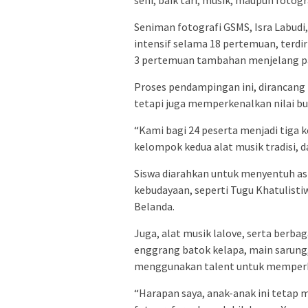
seni, baik tari, musik, maupun fotogr
Seniman fotografi GSMS, Isra Labudi
intensif selama 18 pertemuan, terdiri 
3 pertemuan tambahan menjelang p
Proses pendampingan ini, dirancang
tetapi juga memperkenalkan nilai bu
“Kami bagi 24 peserta menjadi tig
kelompok kedua alat musik tradisi, d
Siswa diarahkan untuk menyentuh a
kebudayaan, seperti Tugu Khatulist
Belanda.
Juga, alat musik lalove, serta berba
enggrang batok kelapa, main sarung,
menggunakan talent untuk memperkua
“Harapan saya, anak-anak ini tetap m