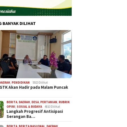
G BANYAK DILIHAT
DAERAH
,
PENDIDIKAN
5923 Dilihat
 GTK Akan Hadir pada Malam Puncak
BERITA
,
DAERAH
,
DESA
,
PERTANIAN
,
RUBRIK
OPINI
,
SOSIAL & BUDAYA
4810 Dilihat
Langkah Progresif Antisipasi
Serangan Ba…
BERITA
,
BERITA NASIONAL
,
DAERAH
,