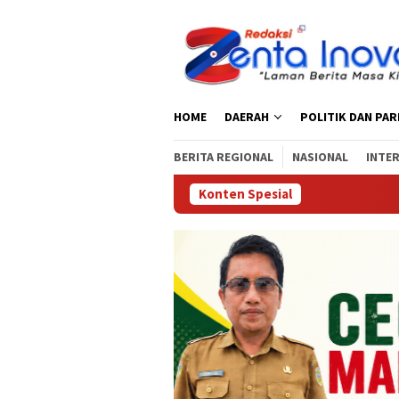
Loncat
ke
konten
HOME
DAERAH
POLITIK DAN PA
BERITA REGIONAL
NASIONAL
INTE
Konten Spesial
Satresnarkoba Po