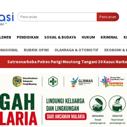
Pencarian
RLEMEN
PENDIDIKAN
SOSIAL & BUDAYA
HUKUM
KRIMINAL
K
RNASIONAL
RUBRIK OPINI
OLAHRAGA & OTOMOTIF
EKONOMI & 
lres Parigi Moutong Tangani 30 Kasus Narkoba, 20 Perkara Telah