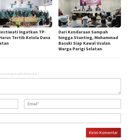
Hestiwati Ingatkan TP-
Dari Kendaraan Sampah
Harus Tertib Kelola Dana
hingga Stunting, Muhammad
atan
Basuki Siap Kawal Usulan
Warga Parigi Selatan
as yang wajib ditandai
*