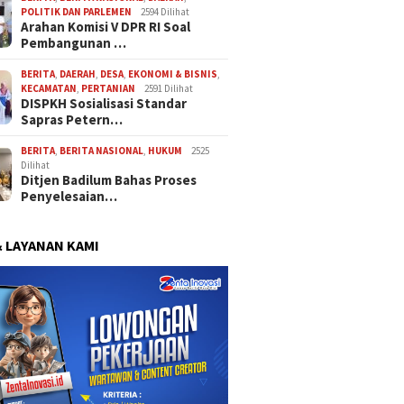
POLITIK DAN PARLEMEN
2594 Dilihat
Arahan Komisi V DPR RI Soal
Pembangunan …
BERITA
,
DAERAH
,
DESA
,
EKONOMI & BISNIS
,
KECAMATAN
,
PERTANIAN
2591 Dilihat
DISPKH Sosialisasi Standar
Sapras Petern…
BERITA
,
BERITA NASIONAL
,
HUKUM
2525
Dilihat
Ditjen Badilum Bahas Proses
Penyelesaian…
& LAYANAN KAMI