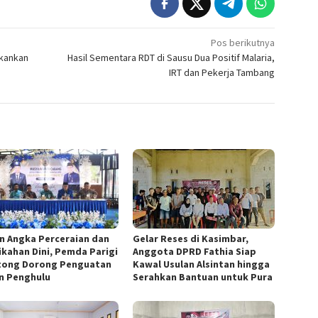
Pos berikutnya
ekankan
Hasil Sementara RDT di Sausu Dua Positif Malaria,
IRT dan Pekerja Tambang
n Angka Perceraian dan
Gelar Reses di Kasimbar,
ikahan Dini, Pemda Parigi
Anggota DPRD Fathia Siap
ong Dorong Penguatan
Kawal Usulan Alsintan hingga
n Penghulu
Serahkan Bantuan untuk Pura