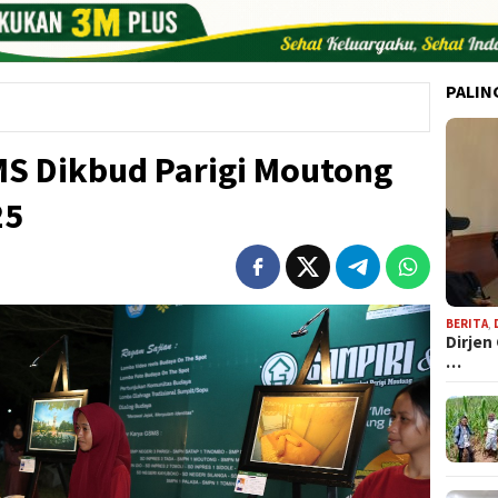
PALIN
S Dikbud Parigi Moutong
25
BERITA
,
Dirjen
…