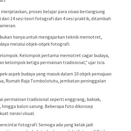
afi.
, menjelaskan, proses belajar para siswa berlangsung
dari 14 sesi teori fotografi dan 4 sesi praktik, ditambah
ameran.
 bukan hanya untuk mengajarkan teknik memotret,
daya melalui objek-objek fotografi.
a kelompok. Kelompok pertama memotret cagar budaya,
an kelompok ketiga permainan tradisional,” ujar Isra.
spek-aspek budaya yang masuk dalam 10 objek pemajuan
iwa, Rumah Raja Tombolotutu, jembatan peninggalan
gai permainan tradisional seperti enggrang, bakiak,
 hingga balon sarung. Beberapa foto dikonsep
t narasi visual.
encintai fotografi. Semoga ada yang kelak jadi