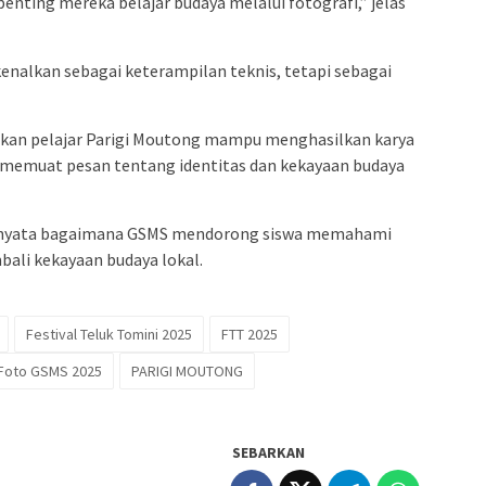
penting mereka belajar budaya melalui fotografi,” jelas
kenalkan sebagai keterampilan teknis, tetapi sebagai
skan pelajar Parigi Moutong mampu menghasilkan karya
ga memuat pesan tentang identitas dan kekayaan budaya
ti nyata bagaimana GSMS mendorong siswa memahami
bali kekayaan budaya lokal.
Festival Teluk Tomini 2025
FTT 2025
Foto GSMS 2025
PARIGI MOUTONG
SEBARKAN