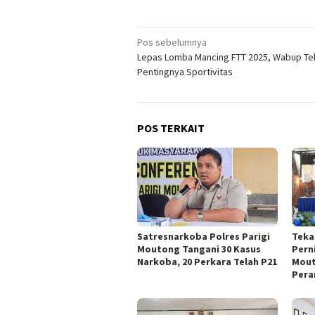
Navigasi
Pos sebelumnya
Lepas Lomba Mancing FTT 2025, Wabup T
pos
Pentingnya Sportivitas
POS TERKAIT
Satresnarkoba Polres Parigi
Teka
Moutong Tangani 30 Kasus
Pern
Narkoba, 20 Perkara Telah P21
Mout
Pera