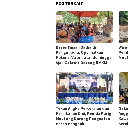
POS TERKAIT
Reses Faisan Badja di
Wisa
Parigimpu’u, Optimalkan
Peni
Potensi Vatumatando hingga
Mout
Ajak Gekrafs Dorong UMKM
Tekan Angka Perceraian dan
Gela
Pernikahan Dini, Pemda Parigi
Angg
Moutong Dorong Penguatan
Kawa
Peran Penghulu
Sera