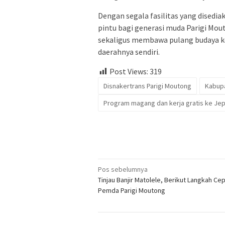
Dengan segala fasilitas yang disedi
pintu bagi generasi muda Parigi Mou
sekaligus membawa pulang budaya k
daerahnya sendiri.
Post Views:
319
Disnakertrans Parigi Moutong
Kabupa
Program magang dan kerja gratis ke Je
Navigasi
Pos sebelumnya
Tinjau Banjir Matolele, Berikut Langkah Ce
pos
Pemda Parigi Moutong