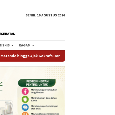
SENIN, 10 AGUSTUS 2026
ESEHATAN
BISNIS
RAGAM
jak Gekrafs Dorong UMKM
Wisata Vatumatando Masuk Penil