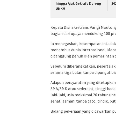
hingga Ajak Gekrafs Dorong
20
UMKM
Kepala Disnakertrans Parigi Mouto
bagian dari upaya mendukung 100 pro
Ia menegaskan, kesempatan ini adala
menembus dunia internasional. Menar
ditanggung penuh oleh pemerintah 
Sebelum diberangkatkan, peserta ak
selama tiga bulan tanpa dipungut biay
Adapun persyaratan yang ditetapkan 
SMA/SMK atau sederajat, tinggi bad
laki-laki, usia maksimal 26 tahun un
sehat jasmani tanpa tato, tindik, bu
Bidang pekerjaan yang ditawarkan pu