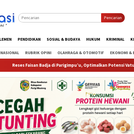
Pencarian
RLEMEN
PENDIDIKAN
SOSIAL & BUDAYA
HUKUM
KRIMINAL
K
RNASIONAL
RUBRIK OPINI
OLAHRAGA & OTOMOTIF
EKONOMI & 
Badja di Parigimpu’u, Optimalkan Potensi Vatumatando hingga A