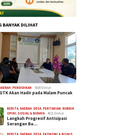
G BANYAK DILIHAT
DAERAH
,
PENDIDIKAN
5929 Dilihat
 GTK Akan Hadir pada Malam Puncak
BERITA
,
DAERAH
,
DESA
,
PERTANIAN
,
RUBRIK
OPINI
,
SOSIAL & BUDAYA
4821 Dilihat
Langkah Progresif Antisipasi
Serangan Ba…
BERITA
,
DAERAH
,
DESA
,
EKONOMI & BISNIS
,