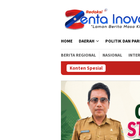
Loncat
ke
konten
HOME
DAERAH
POLITIK DAN PA
BERITA REGIONAL
NASIONAL
INTE
Konten Spesial
Reses Faisan 