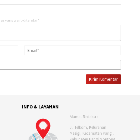
as yang wajib ditandai
*
INFO & LAYANAN
Alamat Redaksi :
Jl. Telkom, Kelurahan
Masigi, Kecamatan Parigi,
Kabupaten Parigi Moutong,