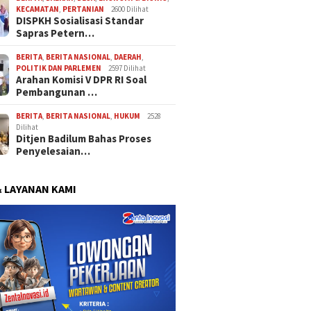
KECAMATAN
,
PERTANIAN
2600 Dilihat
DISPKH Sosialisasi Standar
Sapras Petern…
BERITA
,
BERITA NASIONAL
,
DAERAH
,
POLITIK DAN PARLEMEN
2597 Dilihat
Arahan Komisi V DPR RI Soal
Pembangunan …
BERITA
,
BERITA NASIONAL
,
HUKUM
2528
Dilihat
Ditjen Badilum Bahas Proses
Penyelesaian…
& LAYANAN KAMI