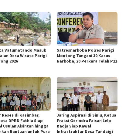
ta Vatumatando Masuk
Satresnarkoba Polres Parigi
laian Desa Wisata Parigi
Moutong Tangani 30 Kasus
ong 2026
Narkoba, 20 Perkara Telah P21
r Reses di Kasimbar,
Jaring Aspirasi di Siniu, Ketua
ota DPRD Fathia Siap
Fraksi Gerindra Faisan Lelo
l Usulan Alsintan hingga
Badja Siap Kawal
hkan Bantuan untuk Pura
Infrastruktur Desa Tandaigi