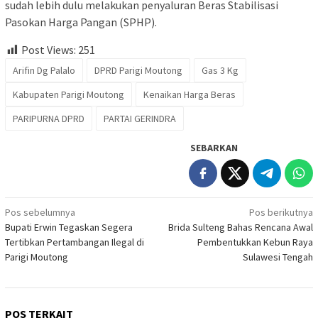
sudah lebih dulu melakukan penyaluran Beras Stabilisasi
Pasokan Harga Pangan (SPHP).
Post Views:
251
Arifin Dg Palalo
DPRD Parigi Moutong
Gas 3 Kg
Kabupaten Parigi Moutong
Kenaikan Harga Beras
PARIPURNA DPRD
PARTAI GERINDRA
SEBARKAN
Navigasi
Pos sebelumnya
Pos berikutnya
Bupati Erwin Tegaskan Segera
Brida Sulteng Bahas Rencana Awal
pos
Tertibkan Pertambangan Ilegal di
Pembentukkan Kebun Raya
Parigi Moutong
Sulawesi Tengah
POS TERKAIT