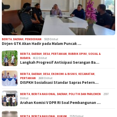
BERITA
,
DAERAH
,
PENDIDIKAN
5929 Dilihat
Dirjen GTK Akan Hadir pada Malam Puncak …
BERITA
,
DAERAH
,
DESA
,
PERTANIAN
,
RUBRIK OPINI
,
SOSIAL &
BUDAYA
4822 Dilihat
Langkah Progresif Antisipasi Serangan Ba…
BERITA
,
DAERAH
,
DESA
,
EKONOMI & BISNIS
,
KECAMATAN
,
PERTANIAN
2600 Dilihat
DISPKH Sosialisasi Standar Sapras Petern…
BERITA
,
BERITA NASIONAL
,
DAERAH
,
POLITIK DAN PARLEMEN
2597
Dilihat
Arahan Komisi V DPR RI Soal Pembangunan …
BERITA
,
BERITA NASIONAL
,
HUKUM
2529 Dilihat