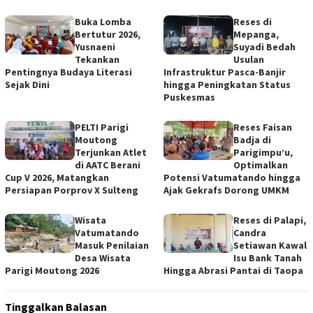
Buka Lomba
Reses di
Bertutur 2026,
Mepanga,
Yusnaeni
Suyadi Bedah
Tekankan
Usulan
Pentingnya Budaya Literasi
Infrastruktur Pasca-Banjir
Sejak Dini
hingga Peningkatan Status
Puskesmas
PELTI Parigi
Reses Faisan
Moutong
Badja di
Terjunkan Atlet
Parigimpu’u,
di AATC Berani
Optimalkan
Cup V 2026, Matangkan
Potensi Vatumatando hingga
Persiapan Porprov X Sulteng
Ajak Gekrafs Dorong UMKM
Wisata
Reses di Palapi,
Vatumatando
Candra
Masuk Penilaian
Setiawan Kawal
Desa Wisata
Isu Bank Tanah
Parigi Moutong 2026
Hingga Abrasi Pantai di Taopa
Tinggalkan Balasan