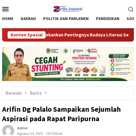
Loncat
Menu
ke
Mobile
konten
HOME
DAERAH
POLITIK DAN PARLEMEN
PENDIDIKAN
SOSI
, Yusnaeni Tekankan Pentingnya Budaya Literasi Sejak Dini
Konten Spesial
Beranda
Berita
Arifin Dg Palalo Sampaikan Sejumlah
Aspirasi pada Rapat Paripurna
Admin
Agustus 14, 2025
251 Dilihat