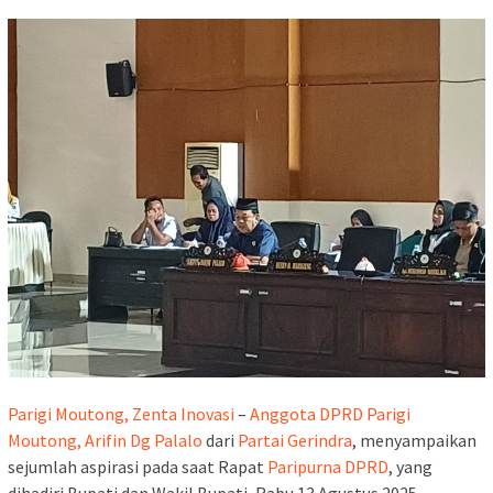
Parigi Moutong, Zenta Inovasi
–
Anggota DPRD Parigi
Moutong, Arifin Dg Palalo
dari
Partai Gerindra
, menyampaikan
sejumlah aspirasi pada saat Rapat
Paripurna DPRD
, yang
dihadiri Bupati dan Wakil Bupati, Rabu 13 Agustus 2025.