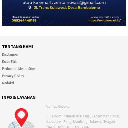
TENTANG KAMI
Disclaimer
Kode Etik
Pedoman Media Siber
Privacy Policy
Redaksi
INFO & LAYANAN
Alamat Redaksi :
Jl. Telkom, Kelurahan Masigi, Kecamatan Parigi,
Kabupaten Parigi Moutong, Sulawesi Tengah
(94471) Telp. 0813-5659-2364