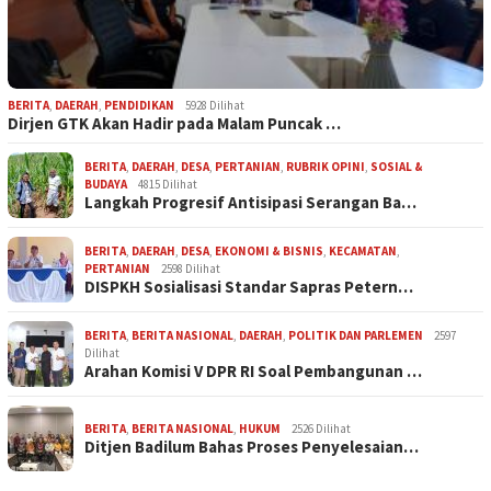
BERITA
,
DAERAH
,
PENDIDIKAN
5928 Dilihat
Dirjen GTK Akan Hadir pada Malam Puncak …
BERITA
,
DAERAH
,
DESA
,
PERTANIAN
,
RUBRIK OPINI
,
SOSIAL &
BUDAYA
4815 Dilihat
Langkah Progresif Antisipasi Serangan Ba…
BERITA
,
DAERAH
,
DESA
,
EKONOMI & BISNIS
,
KECAMATAN
,
PERTANIAN
2598 Dilihat
DISPKH Sosialisasi Standar Sapras Petern…
BERITA
,
BERITA NASIONAL
,
DAERAH
,
POLITIK DAN PARLEMEN
2597
Dilihat
Arahan Komisi V DPR RI Soal Pembangunan …
BERITA
,
BERITA NASIONAL
,
HUKUM
2526 Dilihat
Ditjen Badilum Bahas Proses Penyelesaian…