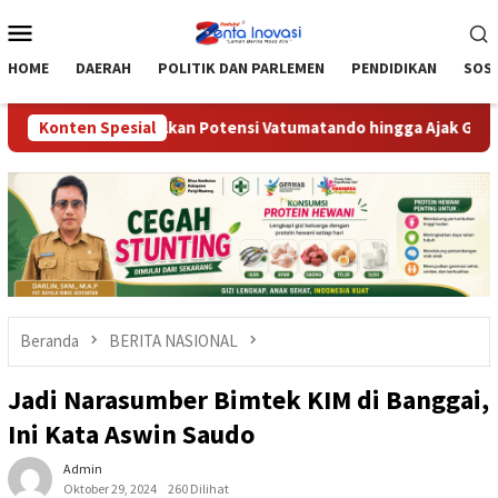
Loncat
Menu
ke
Mobile
konten
HOME
DAERAH
POLITIK DAN PARLEMEN
PENDIDIKAN
SOSI
pu’u, Optimalkan Potensi Vatumatando hingga Ajak Gekrafs Doro
Konten Spesial
Beranda
BERITA NASIONAL
Jadi Narasumber Bimtek KIM di Banggai,
Ini Kata Aswin Saudo
Admin
Oktober 29, 2024
260 Dilihat