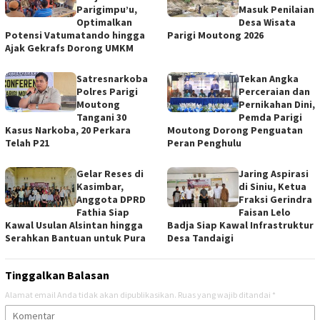
Parigimpu’u,
Masuk Penilaian
Optimalkan
Desa Wisata
Potensi Vatumatando hingga
Parigi Moutong 2026
Ajak Gekrafs Dorong UMKM
Satresnarkoba
Tekan Angka
Polres Parigi
Perceraian dan
Moutong
Pernikahan Dini,
Tangani 30
Pemda Parigi
Kasus Narkoba, 20 Perkara
Moutong Dorong Penguatan
Telah P21
Peran Penghulu
Gelar Reses di
Jaring Aspirasi
Kasimbar,
di Siniu, Ketua
Anggota DPRD
Fraksi Gerindra
Fathia Siap
Faisan Lelo
Kawal Usulan Alsintan hingga
Badja Siap Kawal Infrastruktur
Serahkan Bantuan untuk Pura
Desa Tandaigi
Tinggalkan Balasan
Alamat email Anda tidak akan dipublikasikan.
Ruas yang wajib ditandai
*