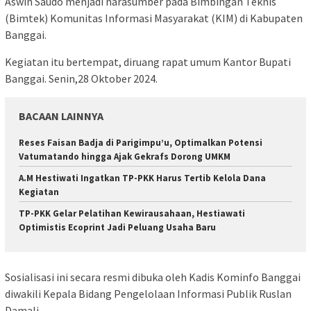
Aswin Saudo menjadi narasumber pada Bimbingan Teknis
(Bimtek) Komunitas Informasi Masyarakat (KIM) di Kabupaten
Banggai.
Kegiatan itu bertempat, diruang rapat umum Kantor Bupati
Banggai. Senin,28 Oktober 2024.
BACAAN LAINNYA
Reses Faisan Badja di Parigimpu’u, Optimalkan Potensi
Vatumatando hingga Ajak Gekrafs Dorong UMKM
A.M Hestiwati Ingatkan TP-PKK Harus Tertib Kelola Dana
Kegiatan
TP-PKK Gelar Pelatihan Kewirausahaan, Hestiawati
Optimistis Ecoprint Jadi Peluang Usaha Baru
Sosialisasi ini secara resmi dibuka oleh Kadis Kominfo Banggai
diwakili Kepala Bidang Pengelolaan Informasi Publik Ruslan
Damali.