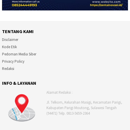
TENTANG KAMI
Disclaimer
Kode Etik
Pedoman Media Siber
Privacy Policy
Redaksi
INFO & LAYANAN
Alamat Redaksi :
Jl. Telkom, Kelurahan Masigi, Kecamatan Parigi,
Kabupaten Parigi Moutong, Sulawesi Tengah
(94471) Telp. 0813-5659-2364