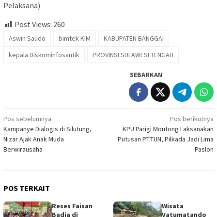
Pelaksana)
Post Views:
260
Aswin Saudo
bimtek KIM
KABUPATEN BANGGAI
kepala Diskominfosantik
PROVINSI SULAWESI TENGAH
SEBARKAN
Navigasi
Pos sebelumnya
Pos berikutnya
Kampanye Dialogis di Silutung,
KPU Parigi Moutong Laksanakan
pos
Nizar Ajak Anak Muda
Putusan PT.TUN, Pilkada Jadi Lima
Berwirausaha
Paslon
POS TERKAIT
Reses Faisan
Wisata
Badja di
Vatumatando