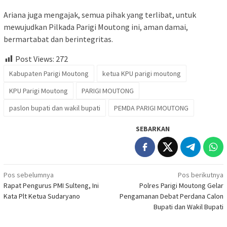
Ariana juga mengajak, semua pihak yang terlibat, untuk
mewujudkan Pilkada Parigi Moutong ini, aman damai,
bermartabat dan berintegritas.
Post Views:
272
Kabupaten Parigi Moutong
ketua KPU parigi moutong
KPU Parigi Moutong
PARIGI MOUTONG
paslon bupati dan wakil bupati
PEMDA PARIGI MOUTONG
SEBARKAN
Navigasi
Pos sebelumnya
Pos berikutnya
Rapat Pengurus PMI Sulteng, Ini
Polres Parigi Moutong Gelar
pos
Kata Plt Ketua Sudaryano
Pengamanan Debat Perdana Calon
Bupati dan Wakil Bupati