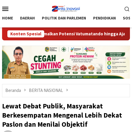
Loncat
Menu
ke
Mobile
konten
HOME
DAERAH
POLITIK DAN PARLEMEN
PENDIDIKAN
SOSI
igimpu’u, Optimalkan Potensi Vatumatando hingga Ajak Gekrafs 
Konten Spesial
Beranda
BERITA NASIONAL
Lewat Debat Publik, Masyarakat
Berkesempatan Mengenal Lebih Dekat
Paslon dan Menilai Objektif