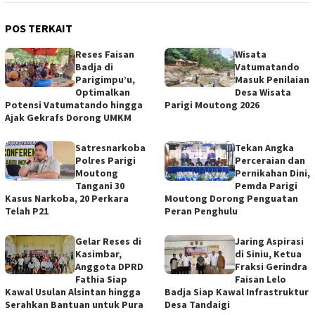
POS TERKAIT
Reses Faisan
Wisata
Badja di
Vatumatando
Parigimpu’u,
Masuk Penilaian
Optimalkan
Desa Wisata
Potensi Vatumatando hingga
Parigi Moutong 2026
Ajak Gekrafs Dorong UMKM
Satresnarkoba
Tekan Angka
Polres Parigi
Perceraian dan
Moutong
Pernikahan Dini,
Tangani 30
Pemda Parigi
Kasus Narkoba, 20 Perkara
Moutong Dorong Penguatan
Telah P21
Peran Penghulu
Gelar Reses di
Jaring Aspirasi
Kasimbar,
di Siniu, Ketua
Anggota DPRD
Fraksi Gerindra
Fathia Siap
Faisan Lelo
Kawal Usulan Alsintan hingga
Badja Siap Kawal Infrastruktur
Serahkan Bantuan untuk Pura
Desa Tandaigi