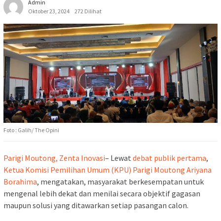
Admin
Oktober 23, 2024
272 Dilihat
Foto : Galih/ The Opini
Parigi Moutong, Zenta Inovasi
– Lewat
debat publik pertama
,
Ketua Komisi Pemilihan Umum (KPU) Parigi Moutong Ariyana
Borahima
, mengatakan, masyarakat berkesempatan untuk
mengenal lebih dekat dan menilai secara objektif gagasan
maupun solusi yang ditawarkan setiap pasangan calon.