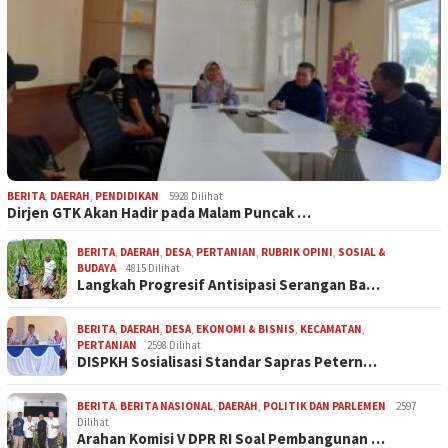
BERITA
,
DAERAH
,
PENDIDIKAN
5928 Dilihat
Dirjen GTK Akan Hadir pada Malam Puncak …
BERITA
,
DAERAH
,
DESA
,
PERTANIAN
,
RUBRIK OPINI
,
SOSIAL &
BUDAYA
4815 Dilihat
Langkah Progresif Antisipasi Serangan Ba…
BERITA
,
DAERAH
,
DESA
,
EKONOMI & BISNIS
,
KECAMATAN
,
PERTANIAN
2598 Dilihat
DISPKH Sosialisasi Standar Sapras Petern…
BERITA
,
BERITA NASIONAL
,
DAERAH
,
POLITIK DAN PARLEMEN
2597
Dilihat
Arahan Komisi V DPR RI Soal Pembangunan …