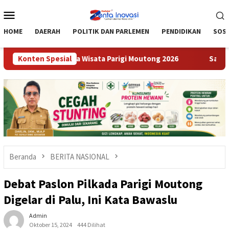
Loncat
Menu
ke
Mobile
konten
HOME
DAERAH
POLITIK DAN PARLEMEN
PENDIDIKAN
SOSI
nilaian Desa Wisata Parigi Moutong 2026
Konten Spesial
Satresnarkoba 
Beranda
BERITA NASIONAL
Debat Paslon Pilkada Parigi Moutong
Digelar di Palu, Ini Kata Bawaslu
Admin
Oktober 15, 2024
444 Dilihat