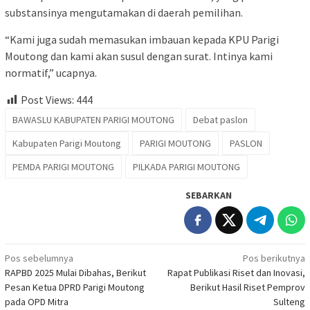
substansinya mengutamakan di daerah pemilihan.
“Kami juga sudah memasukan imbauan kepada KPU Parigi
Moutong dan kami akan susul dengan surat. Intinya kami
normatif,” ucapnya.
Post Views:
444
BAWASLU KABUPATEN PARIGI MOUTONG
Debat paslon
Kabupaten Parigi Moutong
PARIGI MOUTONG
PASLON
PEMDA PARIGI MOUTONG
PILKADA PARIGI MOUTONG
SEBARKAN
Navigasi
Pos sebelumnya
Pos berikutnya
RAPBD 2025 Mulai Dibahas, Berikut
Rapat Publikasi Riset dan Inovasi,
pos
Pesan Ketua DPRD Parigi Moutong
Berikut Hasil Riset Pemprov
pada OPD Mitra
Sulteng