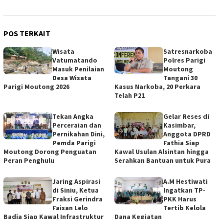
POS TERKAIT
Wisata
Satresnarkoba
Vatumatando
Polres Parigi
Masuk Penilaian
Moutong
Desa Wisata
Tangani 30
Parigi Moutong 2026
Kasus Narkoba, 20 Perkara
Telah P21
Tekan Angka
Gelar Reses di
Perceraian dan
Kasimbar,
Pernikahan Dini,
Anggota DPRD
Pemda Parigi
Fathia Siap
Moutong Dorong Penguatan
Kawal Usulan Alsintan hingga
Peran Penghulu
Serahkan Bantuan untuk Pura
Jaring Aspirasi
A.M Hestiwati
di Siniu, Ketua
Ingatkan TP-
Fraksi Gerindra
PKK Harus
Faisan Lelo
Tertib Kelola
Badja Siap Kawal Infrastruktur
Dana Kegiatan