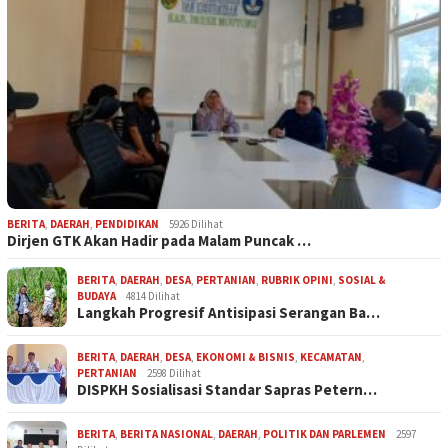
BERITA
,
DAERAH
,
PENDIDIKAN
5926 Dilihat
Dirjen GTK Akan Hadir pada Malam Puncak …
BERITA
,
DAERAH
,
DESA
,
PERTANIAN
,
RUBRIK OPINI
,
SOSIAL &
BUDAYA
4814 Dilihat
Langkah Progresif Antisipasi Serangan Ba…
BERITA
,
DAERAH
,
DESA
,
EKONOMI & BISNIS
,
KECAMATAN
,
PERTANIAN
2598 Dilihat
DISPKH Sosialisasi Standar Sapras Petern…
BERITA
,
BERITA NASIONAL
,
DAERAH
,
POLITIK DAN PARLEMEN
2597