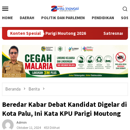
Loncat
Menu
ke
Mobile
konten
HOME
DAERAH
POLITIK DAN PARLEMEN
PENDIDIKAN
SOSI
sa Wisata Parigi Moutong 2026
Konten Spesial
Satresnarkoba Polres Par
Beranda
Berita
Beredar Kabar Debat Kandidat Digelar di
Kota Palu, Ini Kata KPU Parigi Moutong
Admin
Oktober 11, 2024
453 Dilihat