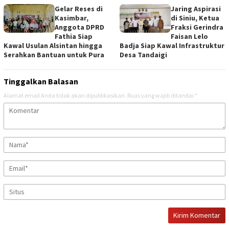
Gelar Reses di
Jaring Aspirasi
Kasimbar,
di Siniu, Ketua
Anggota DPRD
Fraksi Gerindra
Fathia Siap
Faisan Lelo
Kawal Usulan Alsintan hingga
Badja Siap Kawal Infrastruktur
Serahkan Bantuan untuk Pura
Desa Tandaigi
Tinggalkan Balasan
Alamat email Anda tidak akan dipublikasikan.
Ruas yang wajib ditandai
*