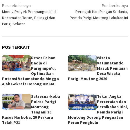
Navigasi
Pos sebelumnya
Pos berikutnya
Monev Proyek Pembangunan di
Peringati Hari Pangan Sedunia,
pos
Kecamatan Torue, Balinggi dan
Pemda Parigi Moutong Lakukan Ini
Parigi Selatan
POS TERKAIT
Reses Faisan
Wisata
Badja di
Vatumatando
Parigimpu’u,
Masuk Penilaian
Optimalkan
Desa Wisata
Potensi Vatumatando hingga
Parigi Moutong 2026
Ajak Gekrafs Dorong UMKM
Satresnarkoba
Tekan Angka
Polres Parigi
Perceraian dan
Moutong
Pernikahan Dini,
Tangani 30
Pemda Parigi
Kasus Narkoba, 20 Perkara
Moutong Dorong Penguatan
Telah P21
Peran Penghulu