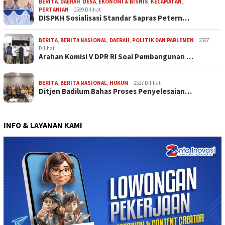
BERITA
,
DAERAH
,
DESA
,
EKONOMI & BISNIS
,
KECAMATAN
,
PERTANIAN
2599 Dilihat
DISPKH Sosialisasi Standar Sapras Petern…
BERITA
,
BERITA NASIONAL
,
DAERAH
,
POLITIK DAN PARLEMEN
2597
Dilihat
Arahan Komisi V DPR RI Soal Pembangunan …
BERITA
,
BERITA NASIONAL
,
HUKUM
2527 Dilihat
Ditjen Badilum Bahas Proses Penyelesaian…
INFO & LAYANAN KAMI