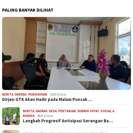
PALING BANYAK DILIHAT
BERITA
,
DAERAH
,
PENDIDIKAN
5929 Dilihat
Dirjen GTK Akan Hadir pada Malam Puncak …
BERITA
,
DAERAH
,
DESA
,
PERTANIAN
,
RUBRIK OPINI
,
SOSIAL &
BUDAYA
4818 Dilihat
Langkah Progresif Antisipasi Serangan Ba…