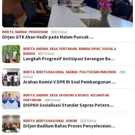
BERITA
,
DAERAH
,
PENDIDIKAN
5918 Dilihat
Dirjen GTK Akan Hadir pada Malam Puncak …
BERITA
,
DAERAH
,
DESA
,
PERTANIAN
,
RUBRIK OPINI
,
SOSIAL &
BUDAYA
4807 Dilihat
Langkah Progresif Antisipasi Serangan Ba…
BERITA
,
BERITA NASIONAL
,
DAERAH
,
POLITIK DAN PARLEMEN
2594
Dilihat
Arahan Komisi V DPR RI Soal Pembangunan …
BERITA
,
DAERAH
,
DESA
,
EKONOMI & BISNIS
,
KECAMATAN
,
PERTANIAN
2590 Dilihat
DISPKH Sosialisasi Standar Sapras Petern…
BERITA
,
BERITA NASIONAL
,
HUKUM
2525 Dilihat
Ditjen Badilum Bahas Proses Penyelesaian…