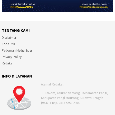
TENTANG KAMI
Disclaimer
Kode Etik
Pedoman Media Siber
Privacy Policy
Redaksi
INFO & LAYANAN
Alamat Redaksi :
Jl. Telkom, Kelurahan Masigi, Kecamatan Parigi,
Kabupaten Parigi Moutong, Sulawesi Tengah
(94471) Telp. 0813-5659-2364