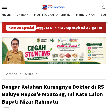
Loncat
Menu
ke
Mobile
konten
HOME
DAERAH
POLITIK DAN PARLEMEN
PENDIDIKAN
SOSI
 Moutong dan Anggota DPR RI Serap Aspirasi Warga Torue
Konten Spesial
Beranda
Berita
Dengar Keluhan Kurangnya Dokter di RS
Buluye Napoa’e Moutong, Ini Kata Calon
Bupati Nizar Rahmatu