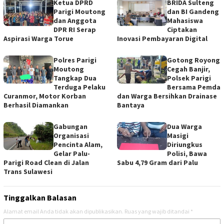
‎Ketua DPRD
BRIDA Sulteng
Parigi Moutong
dan BI Gandeng
dan Anggota
Mahasiswa
DPR RI Serap
Ciptakan
Aspirasi Warga Torue
Inovasi Pembayaran Digital
Polres Parigi
Gotong Royong
Moutong
Cegah Banjir,
Tangkap Dua
Polsek Parigi
Terduga Pelaku
Bersama Pemda
Curanmor, Motor Korban
dan Warga Bersihkan Drainase
Berhasil Diamankan
Bantaya
Gabungan
Dua Warga
Organisasi
Masigi
Pencinta Alam,
Diriungkus
Gelar Palu-
Polisi, Bawa
Parigi Road Clean di Jalan
Sabu 4,79 Gram dari Palu
Trans Sulawesi
Tinggalkan Balasan
Alamat email Anda tidak akan dipublikasikan.
Ruas yang wajib ditandai
*