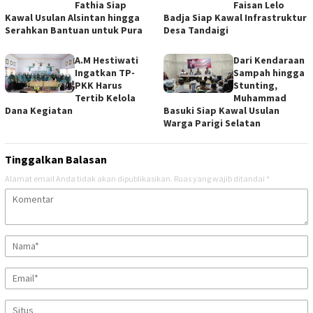
Fathia Siap
Faisan Lelo
Kawal Usulan Alsintan hingga
Badja Siap Kawal Infrastruktur
Serahkan Bantuan untuk Pura
Desa Tandaigi
A.M Hestiwati
Dari Kendaraan
Ingatkan TP-
Sampah hingga
PKK Harus
Stunting,
Tertib Kelola
Muhammad
Dana Kegiatan
Basuki Siap Kawal Usulan
Warga Parigi Selatan
Tinggalkan Balasan
Alamat email Anda tidak akan dipublikasikan.
Ruas yang wajib ditandai
*