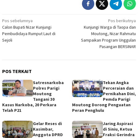
Navigasi
Pos sebelumnya
Pos berikutnya
Calon Bupati Nizar Kunjungi
Kunjungi Warga di Taopa dan
pos
Pembudidaya Rumput Laut di
Moutong, Nizar Rahmatu
Sejoli
Sampaikan Program Unggulan
Pasangan BERSINAR
POS TERKAIT
Satresnarkoba
Tekan Angka
Polres Parigi
Perceraian dan
Moutong
Pernikahan Dini,
Tangani 30
Pemda Parigi
Kasus Narkoba, 20 Perkara
Moutong Dorong Penguatan
Telah P21
Peran Penghulu
Gelar Reses di
Jaring Aspirasi
Kasimbar,
di Siniu, Ketua
Anggota DPRD
Fraksi Gerindra