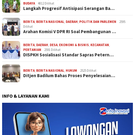
BUDAYA
4812 Dilihat
Langkah Progresif Antisipasi Serangan Ba…
BERITA
,
BERITA NASIONAL
,
DAERAH
,
POLITIK DAN PARLEMEN
2595
Dilihat
Arahan Komisi V DPR RI Soal Pembangunan …
BERITA
,
DAERAH
,
DESA
,
EKONOMI & BISNIS
,
KECAMATAN
,
PERTANIAN
2591 Dilihat
DISPKH Sosialisasi Standar Sapras Petern…
BERITA
,
BERITA NASIONAL
,
HUKUM
2525 Dilihat
Ditjen Badilum Bahas Proses Penyelesaian…
INFO & LAYANAN KAMI