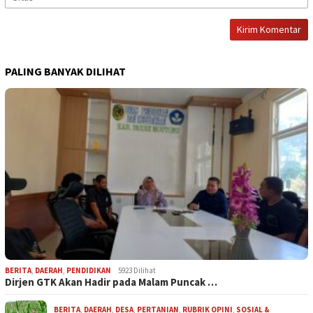
PALING BANYAK DILIHAT
BERITA
,
DAERAH
,
PENDIDIKAN
5923 Dilihat
Dirjen GTK Akan Hadir pada Malam Puncak …
BERITA
,
DAERAH
,
DESA
,
PERTANIAN
,
RUBRIK OPINI
,
SOSIAL &