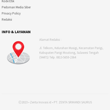
Kode Etik
Pedoman Media Siber
Privacy Policy
Redaksi
INFO & LAYANAN
Alamat Redaksi :
Jl. Telkom, Kelurahan Masigi, Kecamatan Parigi,
Kabupaten Parigi Moutong, Sulawesi Tengah
(94471) Telp. 0813-5659-2364
Ⓒ2023 • Zenta Inovasi.id • PT. ZENTA SRIKANDI SAURUS