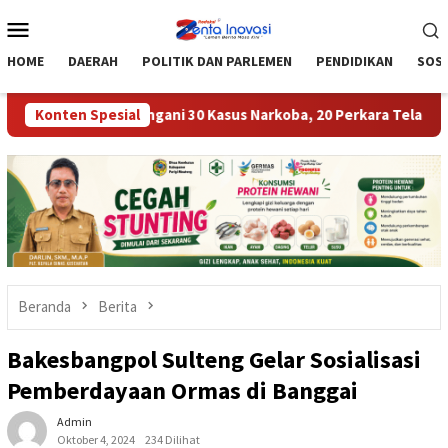
Loncat
Menu
ke
Mobile
konten
HOME
DAERAH
POLITIK DAN PARLEMEN
PENDIDIKAN
SOSI
i Moutong Tangani 30 Kasus Narkoba, 20 Perkara Telah P21
Konten Spesial
Beranda
Berita
Bakesbangpol Sulteng Gelar Sosialisasi
Pemberdayaan Ormas di Banggai
Admin
Oktober 4, 2024
234 Dilihat