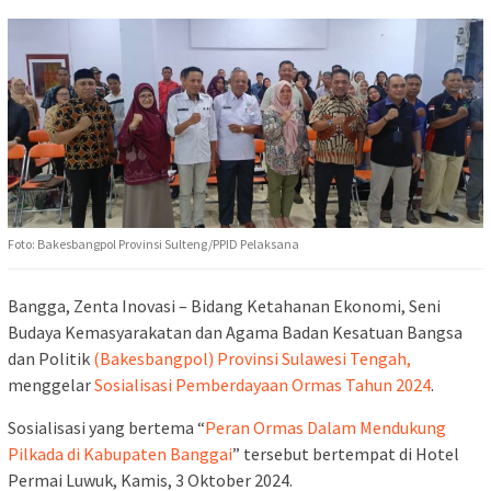
Foto: Bakesbangpol Provinsi Sulteng/PPID Pelaksana
Bangga, Zenta Inovasi – Bidang Ketahanan Ekonomi, Seni
Budaya Kemasyarakatan dan Agama Badan Kesatuan Bangsa
dan Politik
(Bakesbangpol) Provinsi Sulawesi Tengah,
menggelar
Sosialisasi Pemberdayaan Ormas Tahun 2024
.
Sosialisasi yang bertema “
Peran Ormas Dalam Mendukung
Pilkada di Kabupaten Banggai
” tersebut bertempat di Hotel
Permai Luwuk, Kamis, 3 Oktober 2024.