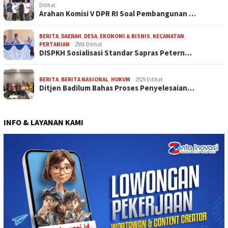
Dilihat
Arahan Komisi V DPR RI Soal Pembangunan …
BERITA
,
DAERAH
,
DESA
,
EKONOMI & BISNIS
,
KECAMATAN
,
PERTANIAN
2591 Dilihat
DISPKH Sosialisasi Standar Sapras Petern…
BERITA
,
BERITA NASIONAL
,
HUKUM
2525 Dilihat
Ditjen Badilum Bahas Proses Penyelesaian…
INFO & LAYANAN KAMI