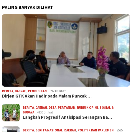
PALING BANYAK DILIHAT
BERITA
,
DAERAH
,
PENDIDIKAN
5923 Dilihat
Dirjen GTK Akan Hadir pada Malam Puncak …
BERITA
,
DAERAH
,
DESA
,
PERTANIAN
,
RUBRIK OPINI
,
SOSIAL &
BUDAYA
4810 Dilihat
Langkah Progresif Antisipasi Serangan Ba…
BERITA
,
BERITA NASIONAL
,
DAERAH
,
POLITIK DAN PARLEMEN
2595