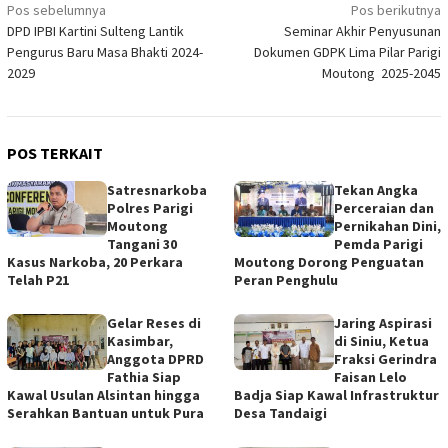
Navigasi
Pos sebelumnya
Pos berikutnya
DPD IPBI Kartini Sulteng Lantik
Seminar Akhir Penyusunan
pos
Pengurus Baru Masa Bhakti 2024-
Dokumen GDPK Lima Pilar Parigi
2029
Moutong 2025-2045
POS TERKAIT
Satresnarkoba
Tekan Angka
Polres Parigi
Perceraian dan
Moutong
Pernikahan Dini,
Tangani 30
Pemda Parigi
Kasus Narkoba, 20 Perkara
Moutong Dorong Penguatan
Telah P21
Peran Penghulu
Gelar Reses di
Jaring Aspirasi
Kasimbar,
di Siniu, Ketua
Anggota DPRD
Fraksi Gerindra
Fathia Siap
Faisan Lelo
Kawal Usulan Alsintan hingga
Badja Siap Kawal Infrastruktur
Serahkan Bantuan untuk Pura
Desa Tandaigi