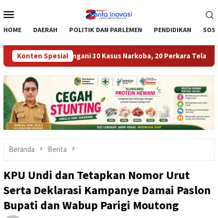
Loncat
Menu
ke
Mobile
konten
HOME
DAERAH
POLITIK DAN PARLEMEN
PENDIDIKAN
SOSI
i Moutong Tangani 30 Kasus Narkoba, 20 Perkara Telah P21
Konten Spesial
Beranda
Berita
KPU Undi dan Tetapkan Nomor Urut
Serta Deklarasi Kampanye Damai Paslon
Bupati dan Wabup Parigi Moutong