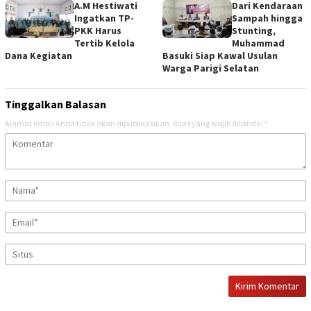
A.M Hestiwati
Dari Kendaraan
Ingatkan TP-
Sampah hingga
PKK Harus
Stunting,
Tertib Kelola
Muhammad
Dana Kegiatan
Basuki Siap Kawal Usulan
Warga Parigi Selatan
Tinggalkan Balasan
Alamat email Anda tidak akan dipublikasikan.
Ruas yang wajib ditandai
*